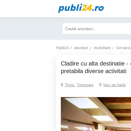
publi
24
.ro
Publi24
Anunțuri
Imobiliare
De vanz
Cladire cu alta destinatie - 4 niveluri -
pretabila diverse activitati
Timis
,
Timisoara
Vezi pe hartă