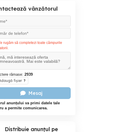
ntactează vânzătorul
e rugăm să completezi toate câmpurile
atorii.
ctere rămase:
2939
daugă fișier
?
Mesaj
rul anunțului va primi datele tale
ru a permite comunicarea.
Distribuie anunțul pe