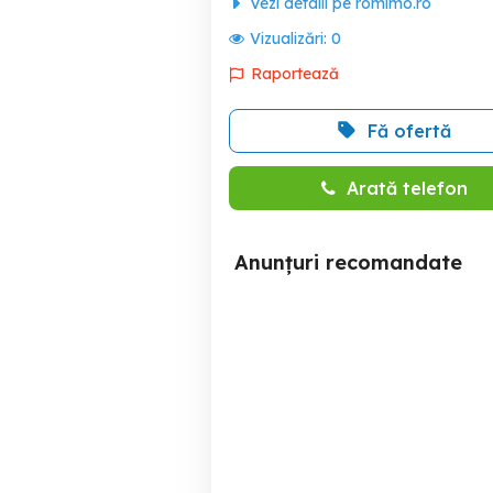
Vezi detalii pe romimo.ro
Vizualizări:
0
Raportează
Fă ofertă
Arată telefon
Anunțuri recomandate
EXCLUSIV, Cladire
COM 0% Spatiu comercial
comerciala de vanzare,
10
Timisoara