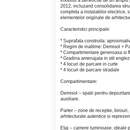
Imobilul a beneficiat de un amplu 
2012, incluzand consolidarea stru
completa a instalatiilor electrice,
elementelor originale de arhitectura
Caracteristici principale:
* Suprafata construita: aproximat
* Regim de inaltime: Demisol + Pa
* Compartimentare generoasa si fl
* Gradina amenajata in stil engle
* 4 locuri de parcare in curte
* 4 locuri de parcare stradale
Compartimentare:
Demisol – spatii pentru depozitare,
auxiliare.
Parter – zone de receptie, birouri, 
arhitecturale autentice si reprezen
Etaj – camere luminoase, ideale pe