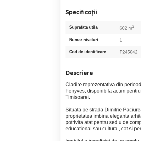
Specificații
2
Suprafata utila
602 m
Numar niveluri
1
Cod de identificare
P245042
Descriere
Cladire reprezentativa din perioada
Fenyves, disponibila acum pentru 
Timisoarei.
Situata pe strada Dimitrie Paciurea
proprietatea imbina eleganta arhite
potrivita atat pentru sediu de comp
educational sau cultural, cat si pen