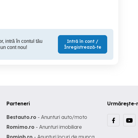
mare, 166 mp, zona Unirii
Timisoara
Timisoara
T
211,990 EUR
400,000 EUR
639
r, intră în contul tău
Intră în cont /
Înregistrează-te
 un cont nou!
Parteneri
Urmărește-
Bestauto.ro
- Anunturi auto/moto
Romimo.ro
- Anunturi imobiliare
Romjob.ro
- Anunturi locuri de munca