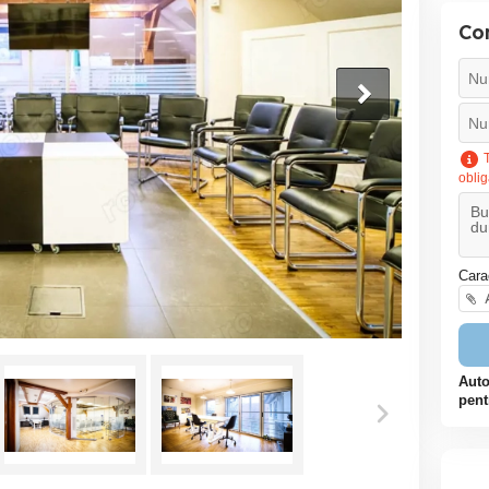
Co
T
oblig
Cara
A
Auto
pent