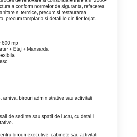
proces de renovare si consolidare intre anii 2006-
cturala conform normelor de siguranta, refacerea
 sanitare si termice, precum si restaurarea
, precum tamplaria si detaliile din fier forjat.
iv 800 mp
rter + Etaj + Mansarda
exibila
zesc
 arhiva, birouri administrative sau activitati
sali de sedinte sau spatii de lucru, cu detalii
tative.
ntru birouri executive, cabinete sau activitati