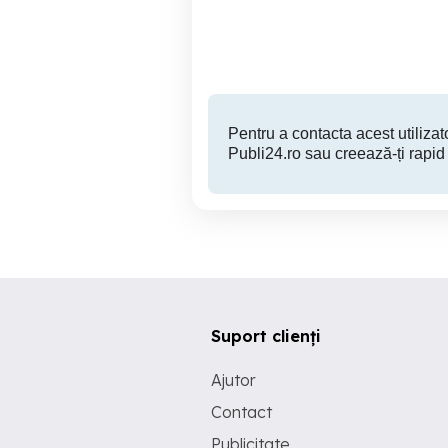
Timisoara
1,550,000 EUR
Pentru a contacta acest utilizato
Publi24.ro sau creează-ți rapid
Suport clienți
Ajutor
Contact
Publicitate