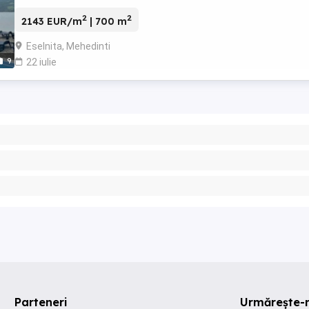
700 mp si teren 637 mp. Anul ...
2
2
2143 EUR/m
| 700 m
Eselnita, Mehedinti
9
22 iulie
Parteneri
Urmărește-