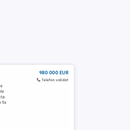
980 000 EUR
Telefon validat
re
ele
ata
 fix