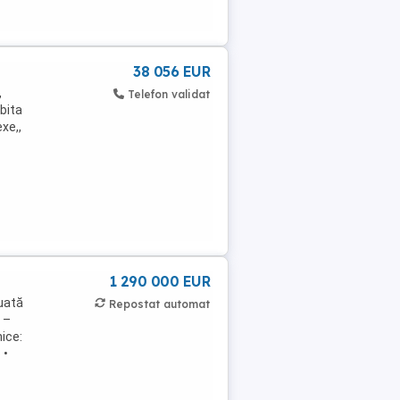
38 056 EUR
,
Telefon validat
ebita
xe,,
1 290 000 EUR
uată
Repostat automat
 –
nice:
 •