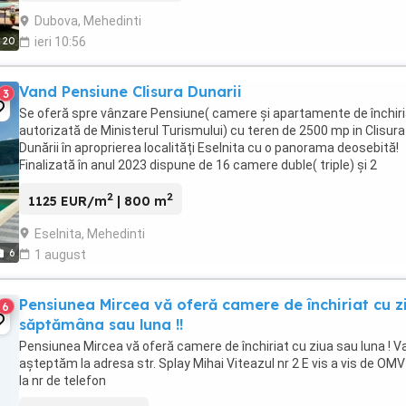
Dubova, Mehedinti
20
ieri 10:56
Vand Pensiune Clisura Dunarii
3
Se oferă spre vânzare Pensiune( camere și apartamente de închiri
autorizată de Ministerul Turismului) cu teren de 2500 mp in Clisura
Dunării în aproprierea localități Eselnita cu o panorama deosebită!
Finalizată în anul 2023 dispune de 16 camere duble( triple) și 2
apartamente,o terasă generoasă ...
2
2
1125 EUR/m
| 800 m
Eselnita, Mehedinti
6
1 august
Pensiunea Mircea vă oferă camere de închiriat cu z
6
săptămâna sau luna !!
Pensiunea Mircea vă oferă camere de închiriat cu ziua sau luna ! V
așteptăm la adresa str. Splay Mihai Viteazul nr 2 E vis a vis de OM
la nr de telefon