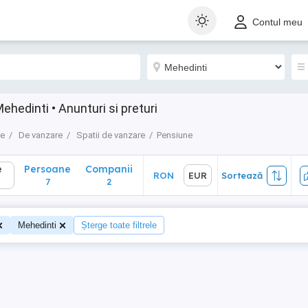
Persoane
Companii
RON
EUR
Sortează
Contul meu
7
2
hedinti • Anunturi si preturi
re
De vanzare
Spatii de vanzare
Pensiune
e
Persoane
Companii
RON
EUR
Sortează
7
2
Mehedinti
Șterge toate filtrele