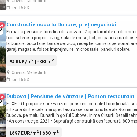
Crivina, Mehedinti
10
ieri 16:53
Constructie noua la Dunare, preț negociabil
14
Firma cu pensiune turistica de vanzare, 7 apartamrbte cu dormitor
baie si terasa proprie, living, sala de mese, hol,, cu panorama deos
la Dunare, bucatarie, bai de serviciu, receptie, camera personal, ane
garaj, magazie, foisor, imprejmuire, microstatie, panoiuri solare,
centrala, camera ...
2
2
95 EUR/m
| 400 m
Crivina, Mehedinti
10
ieri 16:53
Dubova | Pensiune de vânzare | Ponton restaurant
8
FOXFORT propune spre vânzare pensiune complet funcțională, sit
într-una dintre cele mai spectaculoase zone turistice ale României
Dubova, pe malul Dunării, în golful Dubovei, inima Clisurii. Detalii teh
• An construcție: 2021 • Suprafață construită desfășurată: 800 mp
Suprafață utilă: ...
2
2
1897 EUR/m
| 680 m