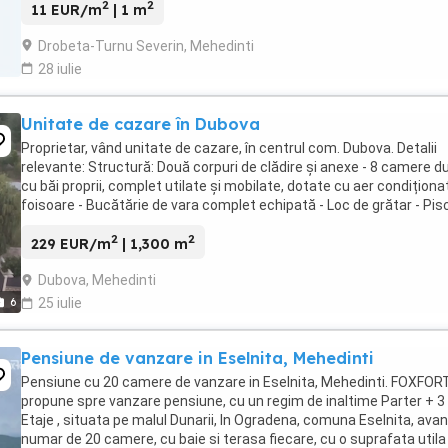
2
2
11 EUR/m
| 1 m
Drobeta-Turnu Severin, Mehedinti
28 iulie
Unitate de cazare în Dubova
Proprietar, vând unitate de cazare, în centrul com. Dubova. Detalii
relevante: Structură: Două corpuri de clădire și anexe - 8 camere d
cu băi proprii, complet utilate și mobilate, dotate cu aer condiționat
foisoare - Bucătărie de vara complet echipată - Loc de grătar - Pis
11x5 - ...
2
2
229 EUR/m
| 1,300 m
Dubova, Mehedinti
6
25 iulie
Pensiune de vanzare in Eselnita, Mehedinti
Pensiune cu 20 camere de vanzare in Eselnita, Mehedinti. FOXFOR
propune spre vanzare pensiune, cu un regim de inaltime Parter + 3
Etaje , situata pe malul Dunarii, In Ogradena, comuna Eselnita, ava
numar de 20 camere, cu baie si terasa fiecare, cu o suprafata utila