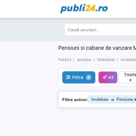
publi
24
.ro
Toate
Filtre
AI
2
9
Pensiuni si cabane de vanzare Me
Publi24
Anunțuri
Mehedinti
Imobilia
Toat
Filtre
AI
2
9
→
Filtre active:
Imobiliare
Pensiune