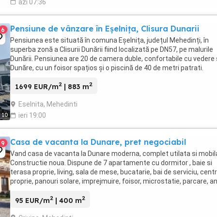
azi 07:36
Pensiune de vânzare în Eșelnița, Clisura Dunarii
6
Pensiunea este situată în comuna Eșelnița, județul Mehedinți, în
superba zonă a Clisurii Dunării fiind localizată pe DN57, pe malurile
Dunării. Pensiunea are 20 de camera duble, confortabile cu vedere
Dunăre, cu un foisor spațios și o piscină de 40 de metri patrati.
Camerele beneficiaza de amenajări ...
2
2
1699 EUR/m
| 883 m
Eselnita, Mehedinti
10
ieri 19:00
Casa de vacanta la Dunare, pret negociabil
9
Vand casa de vacanta la Dunare moderna, complet utilata si mobil
Constructie noua. Dispune de 7 apartamente cu dormitor , baie si
terasa proprie, living, sala de mese, bucatarie, bai de serviciu, cent
proprie, panouri solare, imprejmuire, foisor, microstatie, parcare, a
garaj, magazie, ...
2
2
95 EUR/m
| 400 m