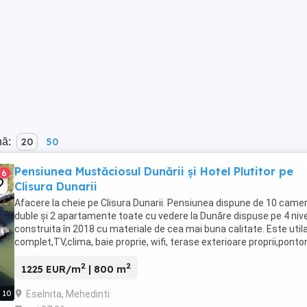
nă:
20
50
Pensiunea Mustăciosul Dunării și Hotel Plutitor pe
6
Clisura Dunarii
Afacere la cheie pe Clisura Dunarii. Pensiunea dispune de 10 came
duble și 2 apartamente toate cu vedere la Dunăre dispuse pe 4 niv
construita în 2018 cu materiale de cea mai buna calitate. Este util
complet,TV,clima, baie proprie, wifi, terase exterioare proprii,ponton
50 persoane, ponton ...
2
2
1225 EUR/m
| 800 m
Eselnita, Mehedinti
10