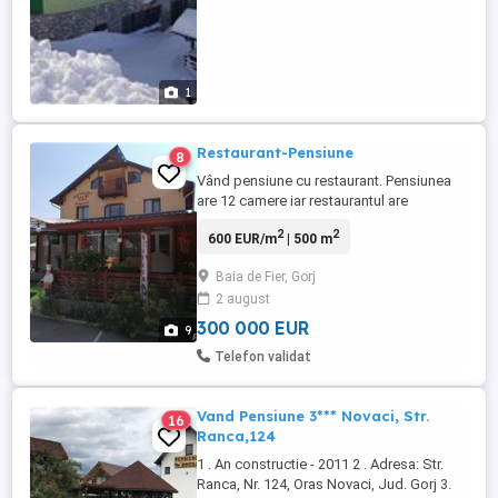
1
Restaurant-Pensiune
8
Vând pensiune cu restaurant. Pensiunea
are 12 camere iar restaurantul are
aproximativ 50 de locuri in interior, si 80 pe
2
2
600 EUR/m
| 500 m
terasa. Cladirea are P+1 +mansarda. La
parter este un spatiu comercial complet
Baia de Fier, Gorj
utilat, iar la etaj si mansarda se afla cate 6
2 august
camere de locuit plus bucataria aferenta
lor. Dispune ...
300 000 EUR
9
Telefon validat
Vand Pensiune 3*** Novaci, Str.
16
Ranca,124
1 . An constructie - 2011 2 . Adresa: Str.
Ranca, Nr. 124, Oras Novaci, Jud. Gorj 3.