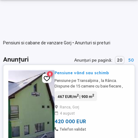
Pensiuni si cabane de vanzare Gorj • Anunturi si preturi
Anunțuri
20
50
Anunțuri pe pagină:
Pensiune vând sau schimb
8
Pensiune pe Transalpina , la Rânca.
Dispune de 15 camere cu baie fiecare ,
restaurant , terasă , bucătărie utilata , oficii
2
2
467 EUR/m
| 900 m
, etc. Are 900 mp construiți și este situată
vizavi de pârtie, lângă Parc Aventura
Ranca, Gorj
Rânca. Parcare 20 de mașini.Schimb cu
4 august
spațiu comercial in Bucuresti ,
apartamente sau teren ...
420 000 EUR
Telefon validat