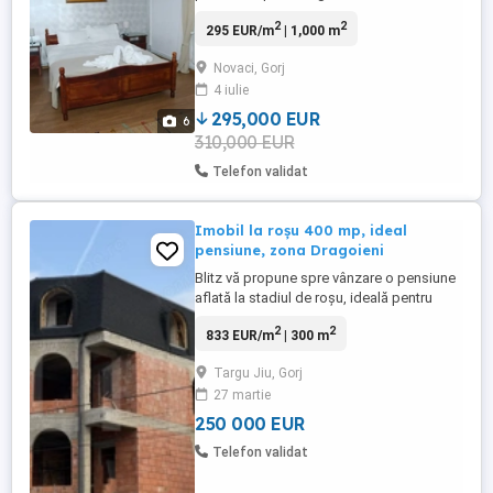
turistic Pensiunea este compusa din 14
2
2
295 EUR/m
| 1,000 m
camere, fiecare cu baie proprie , sala de
mese și bucatarie Situată la strada
Novaci, Gorj
principala, vizavi de pârtia M3 , lângă
4 iulie
pârtia de săniuțe și Park Aventura dispune
de 9 locuri de ...
295,000 EUR
6
310,000 EUR
Telefon validat
Imobil la roșu 400 mp, ideal
pensiune, zona Dragoieni
Blitz vă propune spre vânzare o pensiune
aflată la stadiul de roșu, ideală pentru
investiție, situată în zona Drăgoieni, la
2
2
833 EUR/m
| 300 m
doar câteva minute de oraș. Imobilul este
construit pe regim de înălțime P+2+M și
Targu Jiu, Gorj
dispune de o suprafață construită de 400
27 martie
mp, respectiv o suprafață utilă de
aproximativ 300 mp. ...
250 000 EUR
Telefon validat