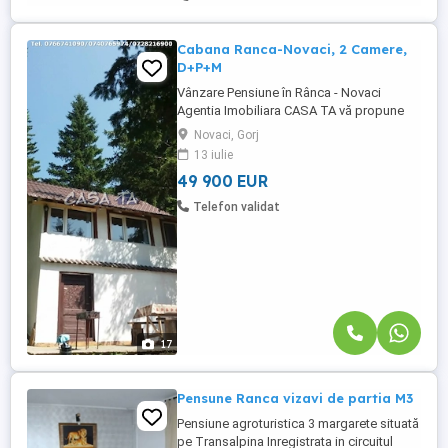
Cabana Ranca-Novaci, 2 Camere,
D+P+M
Vânzare Pensiune în Rânca - Novaci
Agentia Imobiliara CASA TA vă propune
spre vânzare o pensiune ideală pentru
Novaci, Gorj
turismul de agrement, situată în inima
13 iulie
stațiunii montane Rânca - Novaci. Cu o
49 900 EUR
suprafață de 210 mp, imobilul dispus pe
D+P+M a fost construit în 2012 din lemn,
Telefon validat
beneficiind de o izolație eficientă ...
17
Pensune Ranca vizavi de partia M3
Pensiune agroturistica 3 margarete situată
pe Transalpina Inregistrata in circuitul