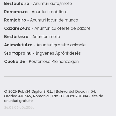
Bestauto.ro
- Anunturi auto/moto
Romimo.ro
- Anunturi imobiliare
Romjob.ro
- Anunturi locuri de munca
Cazare24.ro
- Anunturi cu oferte de cazare
Bestbike.ro
- Anunturi moto
Animalutul.ro
- Anunturi gratuite animale
Startapro.hu
- Ingyenes Apróhirdetés
Quoka.de
- Kostenlose Kleinanzeigen
© 2026 Publi24 Digital S.R.L. | Bulevardul Dacia nr 34,
Oradea 410346, Romania | Tax ID: RO20201084 -
site de
anunturi gratuite
26.08.06.c0c206c