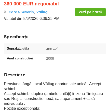
360 000
EUR
negociabil
Caras-Severin
,
Valiug
Vezi pe hartă
Valabil din 8/6/2026 6:36:35 PM
Specificații
2
Suprafata utila
400 m
Anul constructiei
2008
Descriere
Pensiune lângă Lacul Văliug oportunitate unică | Accept
schimb
Accept schimb: duplex (ambele unități) în zona Timișoara
sau Reșița, construcție nouă, sau apartament + casă
individuală .
Poziție excepțională: