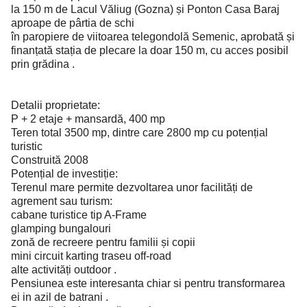
la 150 m de Lacul Văliug (Gozna) și Ponton Casa Baraj
aproape de pârtia de schi
în paropiere de viitoarea telegondolă Semenic, aprobată și
finanțată stația de plecare la doar 150 m, cu acces posibil
prin grădina .
Detalii proprietate:
P + 2 etaje + mansardă, 400 mp
Teren total 3500 mp, dintre care 2800 mp cu potențial
turistic
Construită 2008
Potențial de investiție:
Terenul mare permite dezvoltarea unor facilități de
agrement sau turism:
cabane turistice tip A-Frame
glamping bungalouri
zonă de recreere pentru familii și copii
mini circuit karting traseu off-road
alte activități outdoor .
Pensiunea este interesanta chiar si pentru transformarea
ei in azil de batrani .