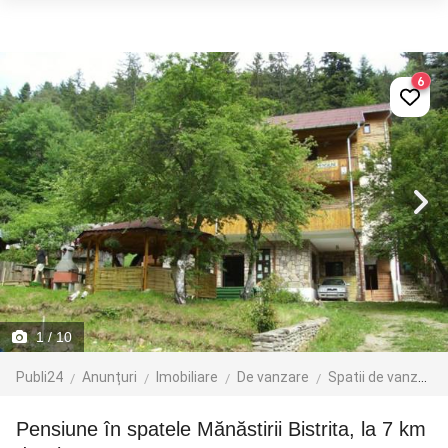
6
1
/ 10
Publi24
Anunțuri
Imobiliare
De vanzare
Spatii de vanzare
Pensiune în spatele Mănăstirii Bistrita, la 7 km