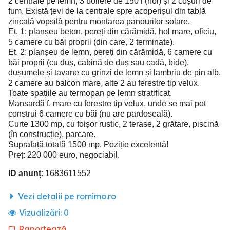
2 centrale pe lemn, 3 boilere de 150 l (noi) și 2 coșuri de
fum. Există țevi de la centrale spre acoperișul din tablă
zincată vopsită pentru montarea panourilor solare.
Et. 1: planșeu beton, pereți din cărămidă, hol mare, oficiu,
5 camere cu băi proprii (din care, 2 terminate).
Et. 2: planșeu de lemn, pereți din cărămidă, 6 camere cu
băi proprii (cu duș, cabină de duș sau cadă, bide),
dușumele și tavane cu grinzi de lemn și lambriu de pin alb.
2 camere au balcon mare, alte 2 au ferestre tip velux.
Toate spațiile au termopan pe lemn stratificat.
Mansardă f. mare cu ferestre tip velux, unde se mai pot
construi 6 camere cu băi (nu are pardoseală).
Curte 1300 mp, cu foișor rustic, 2 terase, 2 grătare, piscină
(în construcție), parcare.
Suprafață totală 1500 mp. Poziție excelentă!
Preț: 220 000 euro, negociabil.
ID anunț
: 1683611552
Vezi detalii pe romimo.ro
Vizualizări:
0
Raportează