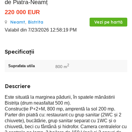
de Piatra-Neamț
220 000
EUR
Neamt
,
Bistrita
Vezi pe hartă
Valabil din 7/23/2026 12:58:19 PM
Specificații
2
Suprafata utila
800 m
Descriere
Este situată la marginea pădurii, în spatele mănăstirii
Bistrița (drum neasfaltat 500 m).
Construcție P+2+M, 800 mp, amprentă la sol 200 mp.
Parter din piatră cu: restaurant cu grup sanitar (2WC și 2
chiuvete), bucătărie, grup sanitar separat cu 1WC și o
chiuvetă, beci cu fântână și hidrofor. Camera centralelor cu