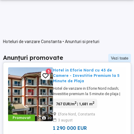
Hoteluri de vanzare Constanta • Anunturi si preturi
Anunțuri promovate
Vezi toate
Hotel in Eforie Nord cu 43 de
5
Camere - Investitie Premium la 5
Minute de Plaja
Hotel de vanzare in Eforie Nord ndash;
Investitie premium la 5 minute de plaja |
Hotel Alessia Cauti oportunitati profitabile
2
2
767 EUR/m
| 1,681 m
in turismul de pe litoral? Descopera Hotel
Alessia, una dintre cele mai bine cotate
Eforie Nord, Constanta
proprietati de pe litoralul romanesc, acum
Promovat
20
3 august
disponibil spre vanzare. Situat excelent,
pe strada ...
1 290 000 EUR