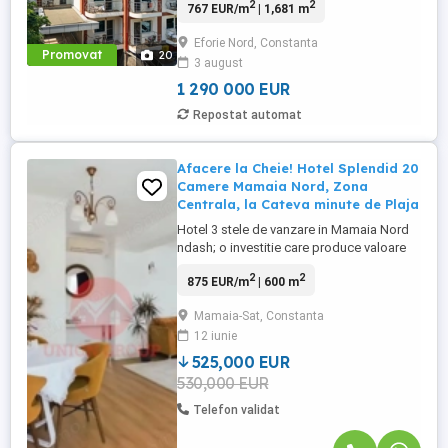
2
2
767 EUR/m
| 1,681 m
in turismul de pe litoral? Descopera Hotel
Alessia, una dintre cele mai bine cotate
Eforie Nord, Constanta
proprietati de pe litoralul romanesc, acum
Promovat
20
3 august
disponibil spre vanzare. Situat excelent,
pe strada ...
1 290 000 EUR
Repostat automat
Afacere la Cheie! Hotel Splendid 20
Camere Mamaia Nord, Zona
Centrala, la Cateva minute de Plaja
Hotel 3 stele de vanzare in Mamaia Nord
ndash; o investitie care produce valoare
din prima zi ,,afacere la cheie quot;!!!
2
2
875 EUR/m
| 600 m
Exista proprietati care se vand prin cifre si
exista proprietati care se vand prin
Mamaia-Sat, Constanta
potential. Acest hotel reuseste sa le ofere
12 iunie
pe ambele. Situat intr-una dintre cele mai
cautate ...
525,000 EUR
530,000 EUR
Telefon validat