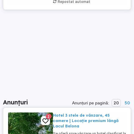
Repostat automat
Anunțuri
20
50
Anunțuri pe pagină:
Hotel 3 stele de vânzare, 45
2
camere | Locație premium lângă
Lacul Belona
Se oferă spre vânzare un hotel clasificat la