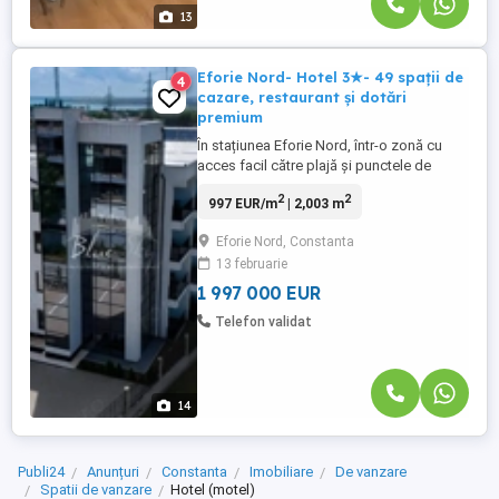
13
Eforie Nord- Hotel 3★- 49 spații de
4
cazare, restaurant și dotări
premium
În stațiunea Eforie Nord, într-o zonă cu
acces facil către plajă și punctele de
interes ale litoralului, acest hotel finalizat
2
2
997 EUR/m
| 2,003 m
în 2022 reprezintă o investiție solidă,
pregătită pentru operare imediată.
Eforie Nord, Constanta
Capacitate și facilități Proprietatea
13 februarie
dispune de 49 spații de cazare, dintre
care: -41 camere -8 apartamente Camerele
1 997 000 EUR
...
Telefon validat
14
Publi24
Anunțuri
Constanta
Imobiliare
De vanzare
Spatii de vanzare
Hotel (motel)