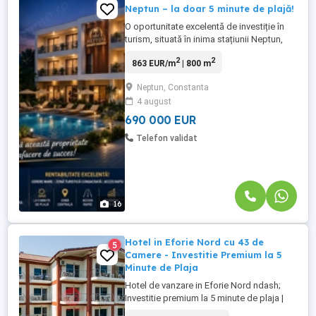
Neptun – la doar 5 minute de plajă!
O oportunitate excelentă de investiție în
turism, situată în inima stațiunii Neptun,
această pensiune cu regim P+2 oferă un
2
2
863 EUR/m
| 800 m
potențial imens pentru dezvoltare și
exploatare turistică. Detalii proprietate:
Neptun, Constanta
Suprafața terenului: 1500 mp Suprafață
4 august
construită totală: 800 mp Structură: Parter
+ 2 etaje Imobilul ...
690 000 EUR
Telefon validat
16
Hotel in Eforie Nord cu 43 de
5
Camere - Investitie Premium la 5
Minute de Plaja
Hotel de vanzare in Eforie Nord ndash;
Investitie premium la 5 minute de plaja |
Hotel Alessia Cauti oportunitati profitabile