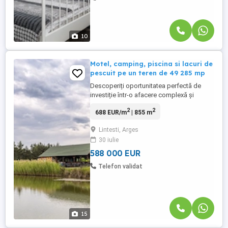
10
Motel, camping, piscina si lacuri de
pescuit pe un teren de 49 285 mp
Descoperiți oportunitatea perfectă de
investiție într-o afacere complexă și
complet funcțională, situată într-o zonă cu
2
2
688 EUR/m
| 855 m
trafic intens, la doar 20 de minute de
orasul Pitesti! MOTELUL este parte din
Lintesti, Arges
acest Complex care oferă o gamă variată
30 iulie
de facilități care atrag o clientelă
diversificată și fidelizată, ...
588 000 EUR
Telefon validat
15