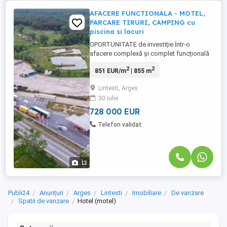
AFACERE FUNCTIONALA - MOTEL,
PARCARE TIRURI, CAMPING cu
piscina si lacuri
OPORTUNITATE de investiție într-o
afacere complexă și complet funcțională
in prezent, situată într-o zonă cu trafic
2
2
851 EUR/m
| 855 m
intens, la doar 20 de minute de orasul
Pitesti! SPATIUL este in curs de
Lintesti, Arges
AUTORIZARE CAMIN pentru SENIORI -
30 iulie
MOTEL P+2, 13 camere, cu RESTAURANT
- PARCARE TIRURI - 100 locuri - CAMPING
728 000 EUR
...
Telefon validat
12
Publi24
Anunțuri
Arges
Lintesti
Imobiliare
De vanzare
Spatii de vanzare
Hotel (motel)