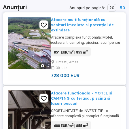
Anunțuri
20
50
Anunțuri pe pagină:
Afacere multifuncțională cu
venituri imediate si potențial de
extindere
Afacere complexa funcțională: Motel,
restaurant, camping, piscina, lacuri pentru
pescuit si Parcare Tiruri-10 000 mp
2
2
851 EUR/m
| 855 m
AFACEREA 1. Motel, restaurant, camping,
piscina, lacuri pentru pescuit Pe un teren
Lintesti, Arges
de 48 000 mp: Camping, piscina, lacuri de
17
30 iulie
pescuit, terase - *Camping după sistem
irlandez*: Oferiți ...
728 000 EUR
Afacere functionala - MOTEL si
CAMPING cu terasa, piscina si
lacuri pescuit
OPORTUNITATE de INVESTITIE - o
afacere complexă și complet funcțională
IN PREZENT, situată într-o zonă cu trafic
2
2
688 EUR/m
| 855 m
intens, la doar 20 de minute de orasul