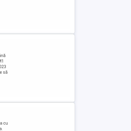
lină
 M1
2023
te să
da cu
a.