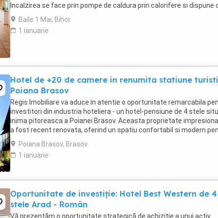
Incalzirea se face prin pompe de caldura prin calorifere si dispune 
panouri fotovoltaice ...
Baile 1 Mai, Bihor
1 ianuarie
Hotel de +20 de camere in renumita statiune turist
Poiana Brasov
Regis Imobiliare va aduce in atentie o oportunitate remarcabila pe
investitori din industria hoteliera - un hotel-pensiune de 4 stele situ
inima pitoreasca a Poianei Brasov. Aceasta proprietate impresion
a fost recent renovata, oferind un spatiu confortabil si modern pe
oaspetii dvs. - ...
Poiana Brasov, Brasov
1 ianuarie
Oportunitate de investiție: Hotel Best Western de 4
stele Arad - Român
Vă prezentăm o oportunitate strategică de achiziție a unui activ