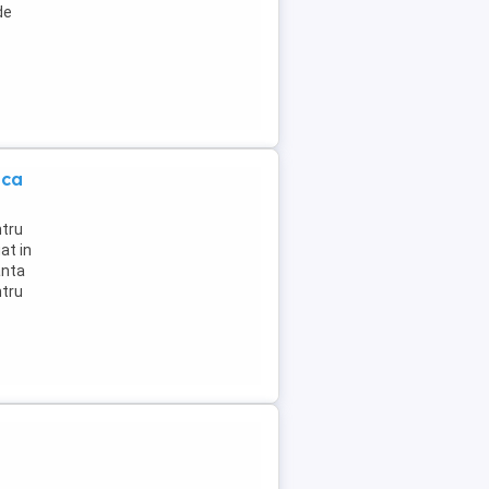
de
ica
ntru
at in
anta
ntru