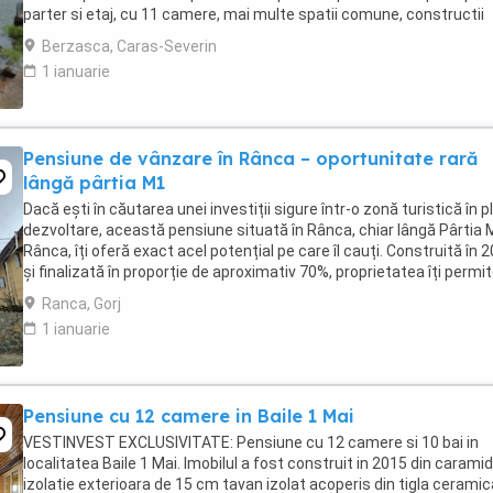
parter si etaj, cu 11 camere, mai multe spatii comune, constructii
auxiliare, terase, pontoane si ...
Berzasca, Caras-Severin
1 ianuarie
Pensiune de vânzare în Rânca – oportunitate rară
lângă pârtia M1
Dacă ești în căutarea unei investiții sigure într-o zonă turistică în p
dezvoltare, această pensiune situată în Rânca, chiar lângă Pârtia
Rânca, îți oferă exact acel potențial pe care îl cauți. Construită în 
și finalizată în proporție de aproximativ 70%, proprietatea îți permi
o personalizezi ...
Ranca, Gorj
1 ianuarie
Pensiune cu 12 camere in Baile 1 Mai
VESTINVEST EXCLUSIVITATE: Pensiune cu 12 camere si 10 bai in
localitatea Baile 1 Mai. Imobilul a fost construit in 2015 din carami
izolatie exterioara de 15 cm tavan izolat acoperis din tigla ceramic