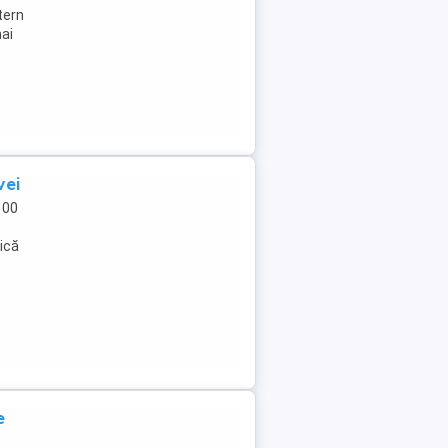
tern
mai
vei
100
ică
e