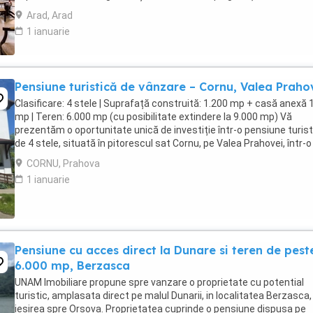
României, hotelul beneficiază ...
Arad, Arad
1 ianuarie
Pensiune turistică de vânzare – Cornu, Valea Praho
Clasificare: 4 stele | Suprafață construită: 1.200 mp + casă anexă 
mp | Teren: 6.000 mp (cu posibilitate extindere la 9.000 mp) Vă
prezentăm o oportunitate unică de investiție într-o pensiune turist
de 4 stele, situată în pitorescul sat Cornu, pe Valea Prahovei, într-o
zonă liniștită și verde, ...
CORNU, Prahova
1 ianuarie
Pensiune cu acces direct la Dunare si teren de pest
6.000 mp, Berzasca
UNAM Imobiliare propune spre vanzare o proprietate cu potential
turistic, amplasata direct pe malul Dunarii, in localitatea Berzasca, 
iesirea spre Orsova. Proprietatea cuprinde o pensiune dispusa pe