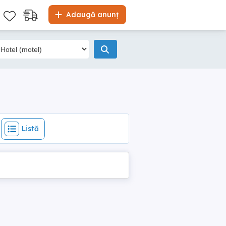
Listă
Adaugă anunț
Listă