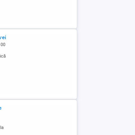
vei
100
ică
e
la