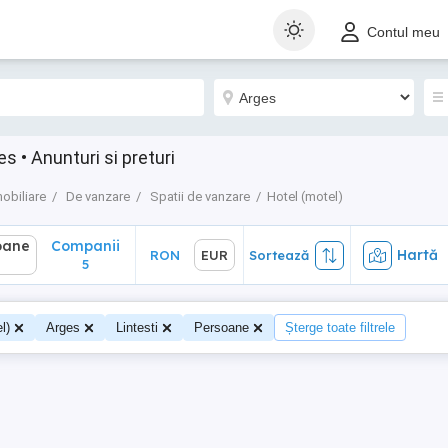
ane
Companii
Hartă
RON
EUR
Sortează
Contul meu
5
s • Anunturi si preturi
mobiliare
De vanzare
Spatii de vanzare
Hotel (motel)
oane
Companii
Hartă
RON
EUR
Sortează
0
5
l)
Arges
Lintesti
Persoane
Șterge toate filtrele