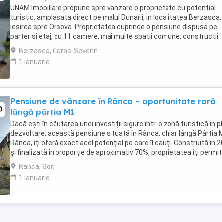
UNAM Imobiliare propune spre vanzare o proprietate cu potential
turistic, amplasata direct pe malul Dunarii, in localitatea Berzasca, 
iesirea spre Orsova. Proprietatea cuprinde o pensiune dispusa pe
parter si etaj, cu 11 camere, mai multe spatii comune, constructii
auxiliare, terase, pontoane si ...
Berzasca, Caras-Severin
1 ianuarie
Pensiune de vânzare în Rânca – oportunitate rară
lângă pârtia M1
Dacă ești în căutarea unei investiții sigure într-o zonă turistică în p
dezvoltare, această pensiune situată în Rânca, chiar lângă Pârtia
Rânca, îți oferă exact acel potențial pe care îl cauți. Construită în 
și finalizată în proporție de aproximativ 70%, proprietatea îți permi
o personalizezi ...
Ranca, Gorj
1 ianuarie