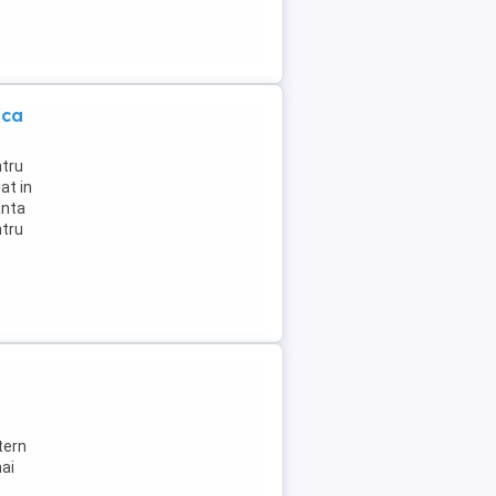
ica
ntru
at in
anta
ntru
tern
mai