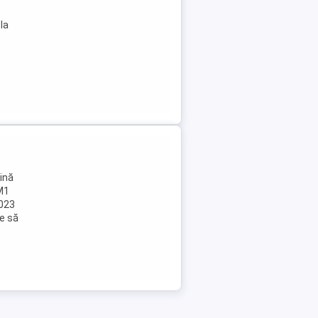
la
lină
 M1
2023
te să