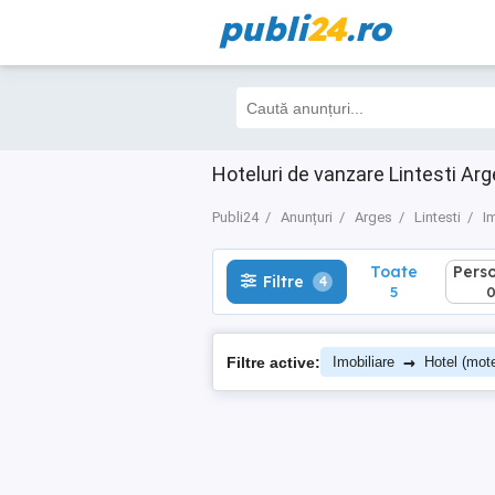
publi
24
.ro
Toate
Perso
Filtre
4
5
0
Hoteluri de vanzare Lintesti Arge
Publi24
Anunțuri
Arges
Lintesti
I
Toate
Pers
Filtre
4
5
→
Filtre active:
Imobiliare
Hotel (mote