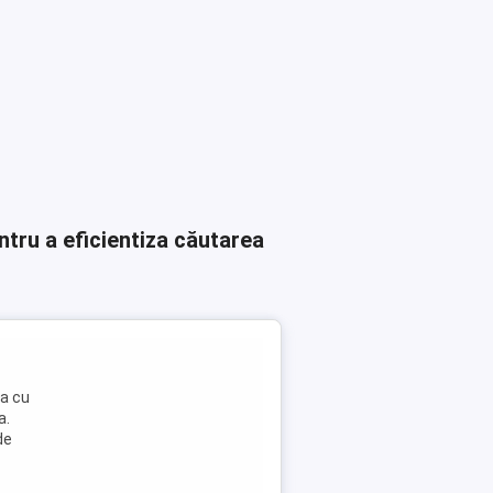
ntru a eficientiza căutarea
da cu
a.
de