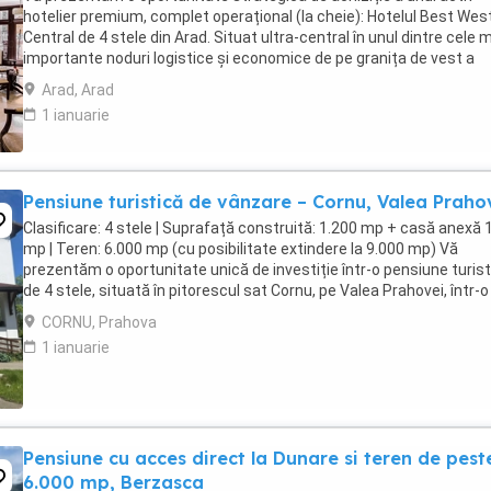
hotelier premium, complet operațional (la cheie): Hotelul Best Wes
Central de 4 stele din Arad. Situat ultra-central în unul dintre cele 
importante noduri logistice și economice de pe granița de vest a
României, hotelul beneficiază ...
Arad, Arad
1 ianuarie
Pensiune turistică de vânzare – Cornu, Valea Praho
Clasificare: 4 stele | Suprafață construită: 1.200 mp + casă anexă 
mp | Teren: 6.000 mp (cu posibilitate extindere la 9.000 mp) Vă
prezentăm o oportunitate unică de investiție într-o pensiune turist
de 4 stele, situată în pitorescul sat Cornu, pe Valea Prahovei, într-o
zonă liniștită și verde, ...
CORNU, Prahova
1 ianuarie
Pensiune cu acces direct la Dunare si teren de pest
6.000 mp, Berzasca