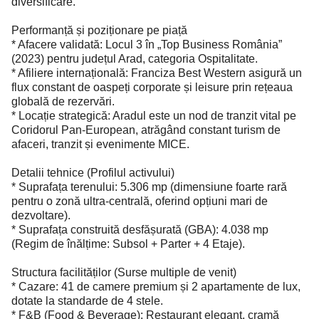
diversificare.
Performanță și poziționare pe piață
* Afacere validată: Locul 3 în „Top Business România”
(2023) pentru județul Arad, categoria Ospitalitate.
* Afiliere internațională: Franciza Best Western asigură un
flux constant de oaspeți corporate și leisure prin rețeaua
globală de rezervări.
* Locație strategică: Aradul este un nod de tranzit vital pe
Coridorul Pan-European, atrăgând constant turism de
afaceri, tranzit și evenimente MICE.
Detalii tehnice (Profilul activului)
* Suprafața terenului: 5.306 mp (dimensiune foarte rară
pentru o zonă ultra-centrală, oferind opțiuni mari de
dezvoltare).
* Suprafața construită desfășurată (GBA): 4.038 mp
(Regim de înălțime: Subsol + Parter + 4 Etaje).
Structura facilităților (Surse multiple de venit)
* Cazare: 41 de camere premium și 2 apartamente de lux,
dotate la standarde de 4 stele.
* F&B (Food & Beverage): Restaurant elegant, cramă