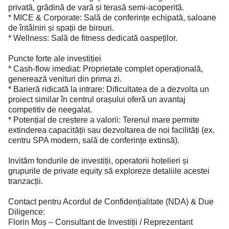
privată, grădină de vară și terasă semi-acoperită.
* MICE & Corporate: Sală de conferințe echipată, saloane
de întâlniri și spații de birouri.
* Wellness: Sală de fitness dedicată oaspeților.
Puncte forte ale investiției
* Cash-flow imediat: Proprietate complet operațională,
generează venituri din prima zi.
* Barieră ridicată la intrare: Dificultatea de a dezvolta un
proiect similar în centrul orașului oferă un avantaj
competitiv de neegalat.
* Potențial de creștere a valorii: Terenul mare permite
extinderea capacității sau dezvoltarea de noi facilități (ex.
centru SPA modern, sală de conferințe extinsă).
Invităm fondurile de investiții, operatorii hotelieri și
grupurile de private equity să exploreze detaliile acestei
tranzacții.
Contact pentru Acordul de Confidențialitate (NDA) & Due
Diligence:
Florin Moș – Consultant de Investiții / Reprezentant