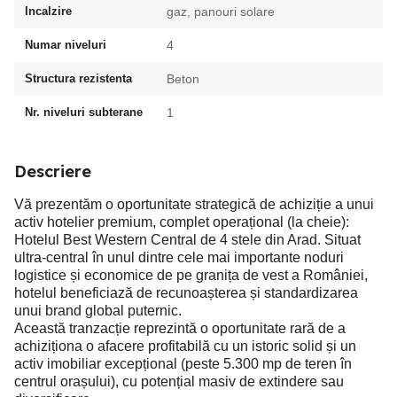
Incalzire
gaz, panouri solare
Numar niveluri
4
Structura rezistenta
Beton
Nr. niveluri subterane
1
Descriere
Vă prezentăm o oportunitate strategică de achiziție a unui
activ hotelier premium, complet operațional (la cheie):
Hotelul Best Western Central de 4 stele din Arad. Situat
ultra-central în unul dintre cele mai importante noduri
logistice și economice de pe granița de vest a României,
hotelul beneficiază de recunoașterea și standardizarea
unui brand global puternic.
Această tranzacție reprezintă o oportunitate rară de a
achiziționa o afacere profitabilă cu un istoric solid și un
activ imobiliar excepțional (peste 5.300 mp de teren în
centrul orașului), cu potențial masiv de extindere sau