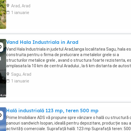
depozitare, logistică, distribuție ...
Arad, Arad
1 ianuarie
Vand Hala Industriala in Arad
Vand Hala Industriala in judetul Arad,langa localitatea Sagu, hala e
construita pentru o firma de prelucrare a metalelor grele si a
structurilor metalice grele , avand o structura foarte rezistenta, e
amplasata la 10 km de centrul Aradului , la 6 km distanta de autos
, iar la 600 mt. se afla ...
Sagu, Arad
1 ianuarie
Hală industrială 123 mp, teren 500 mp
Prime Imobiliare ADS vă propune spre vânzare o hală cu structură 
panouri sandwich Isopan, ideală pentru depozitare, producție sau a
activități comerciale. Suprafață hală: 123 mp Suprafață teren: 50