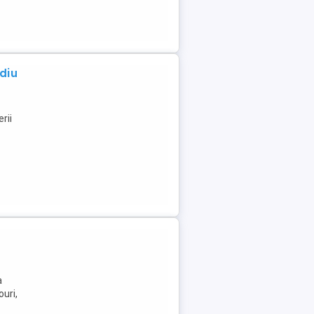
diu
rii
a
uri,