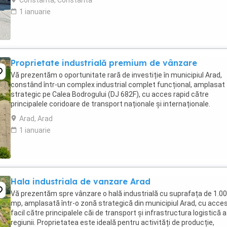
Constanta, Constanta
1 ianuarie
Proprietate industrială premium de vânzare
Vă prezentăm o oportunitate rară de investiție în municipiul Arad,
constând într-un complex industrial complet funcțional, amplasat
strategic pe Calea Bodrogului (DJ 682F), cu acces rapid către
principalele coridoare de transport naționale și internaționale.
Proprietatea se întinde pe o suprafață totală ...
Arad, Arad
1 ianuarie
Hala industriala de vanzare Arad
Vă prezentăm spre vânzare o hală industrială cu suprafața de 1.0
mp, amplasată într-o zonă strategică din municipiul Arad, cu acce
facil către principalele căi de transport și infrastructura logistică a
regiunii. Proprietatea este ideală pentru activități de producție,