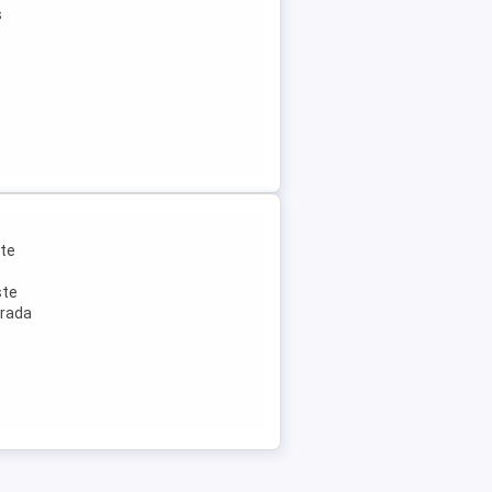
s
ste
ste
trada