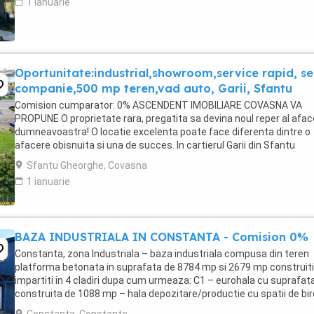
1 ianuarie
Oportunitate:industrial,showroom,service rapid, se
companie,500 mp teren,vad auto, Garii, Sfantu
Comision cumparator: 0% ASCENDENT IMOBILIARE COVASNA VA
PROPUNE O proprietate rara, pregatita sa devina noul reper al aface
dumneavoastra! O locatie excelenta poate face diferenta dintre o
afacere obisnuita si una de succes. In cartierul Garii din Sfantu
Gheorghe va prezentam o proprietate versatila, ...
Sfantu Gheorghe, Covasna
1 ianuarie
BAZA INDUSTRIALA IN CONSTANTA - Comision 0%
Constanta, zona Industriala – baza industriala compusa din teren
platforma betonata in suprafata de 8784 mp si 2679 mp construiti
impartiti in 4 cladiri dupa cum urmeaza: C1 – eurohala cu suprafat
construita de 1088 mp – hala depozitare/productie cu spatii de biro
grupuri sanitare si spatiu de cazare. ...