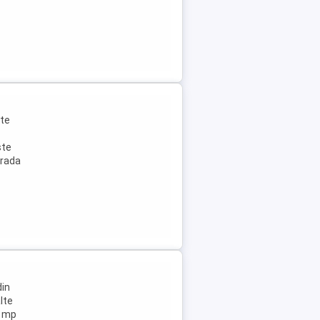
ste
ste
trada
din
lte
0 mp