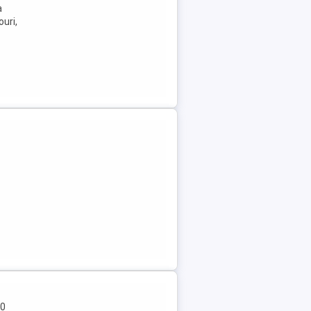
a
uri,
00