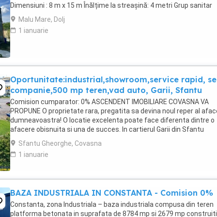
Dimensiuni : 8 m x 15 m Înălțime la streașină: 4 metri Grup sanitar
Racordată la curent electric Construcție ...
Malu Mare, Dolj
1 ianuarie
Oportunitate:industrial,showroom,service rapid, se
companie,500 mp teren,vad auto, Garii, Sfantu
Comision cumparator: 0% ASCENDENT IMOBILIARE COVASNA VA
PROPUNE O proprietate rara, pregatita sa devina noul reper al aface
dumneavoastra! O locatie excelenta poate face diferenta dintre o
afacere obisnuita si una de succes. In cartierul Garii din Sfantu
Gheorghe va prezentam o proprietate versatila, ...
Sfantu Gheorghe, Covasna
1 ianuarie
BAZA INDUSTRIALA IN CONSTANTA - Comision 0%
Constanta, zona Industriala – baza industriala compusa din teren
platforma betonata in suprafata de 8784 mp si 2679 mp construiti