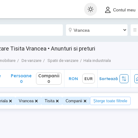
Persoane
Companii
RON
EUR
Sortează
Contul meu
0
0
zare Tisita Vrancea • Anunturi si preturi
mobiliare
De vanzare
Spatii de vanzare
Hala industriala
e
Persoane
Companii
RON
EUR
Sortează
0
0
riala
Vrancea
Tisita
Companii
Șterge toate filtrele