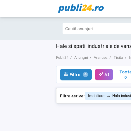
publi
24
.ro
Toate
Filtre
AI
4
0
Hale si spatii industriale de van
Publi24
Anunțuri
Vrancea
Tisita
I
Toat
Filtre
AI
4
0
→
Filtre active:
Imobiliare
Hala indust