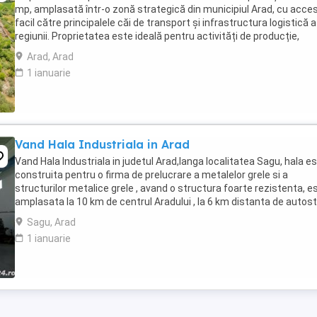
mp, amplasată într-o zonă strategică din municipiul Arad, cu acce
facil către principalele căi de transport și infrastructura logistică a
regiunii. Proprietatea este ideală pentru activități de producție,
depozitare, logistică, distribuție ...
Arad, Arad
1 ianuarie
Vand Hala Industriala in Arad
Vand Hala Industriala in judetul Arad,langa localitatea Sagu, hala e
construita pentru o firma de prelucrare a metalelor grele si a
structurilor metalice grele , avand o structura foarte rezistenta, e
amplasata la 10 km de centrul Aradului , la 6 km distanta de autos
, iar la 600 mt. se afla ...
Sagu, Arad
1 ianuarie