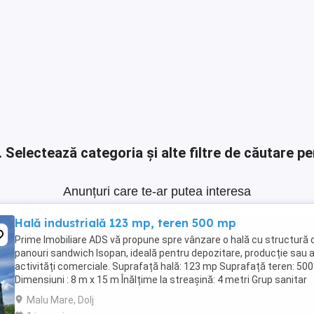
.
Selectează categoria și alte filtre de căutare pe
Anunțuri care te-ar putea interesa
Hală industrială 123 mp, teren 500 mp
Prime Imobiliare ADS vă propune spre vânzare o hală cu structură 
panouri sandwich Isopan, ideală pentru depozitare, producție sau a
activități comerciale. Suprafață hală: 123 mp Suprafață teren: 50
Dimensiuni : 8 m x 15 m Înălțime la streașină: 4 metri Grup sanitar
Racordată la curent electric Construcție ...
Malu Mare, Dolj