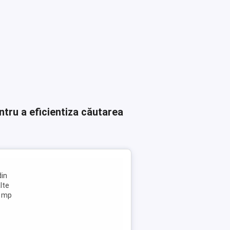
ntru a eficientiza căutarea
din
lte
0 mp