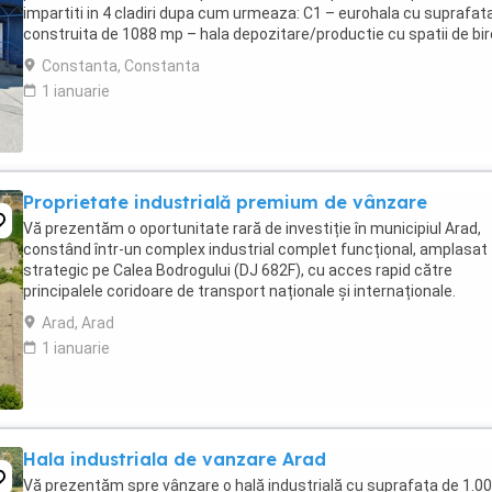
impartiti in 4 cladiri dupa cum urmeaza: C1 – eurohala cu suprafat
construita de 1088 mp – hala depozitare/productie cu spatii de biro
grupuri sanitare si spatiu de cazare. ...
Constanta, Constanta
1 ianuarie
Proprietate industrială premium de vânzare
Vă prezentăm o oportunitate rară de investiție în municipiul Arad,
constând într-un complex industrial complet funcțional, amplasat
strategic pe Calea Bodrogului (DJ 682F), cu acces rapid către
principalele coridoare de transport naționale și internaționale.
Proprietatea se întinde pe o suprafață totală ...
Arad, Arad
1 ianuarie
Hala industriala de vanzare Arad
Vă prezentăm spre vânzare o hală industrială cu suprafața de 1.0