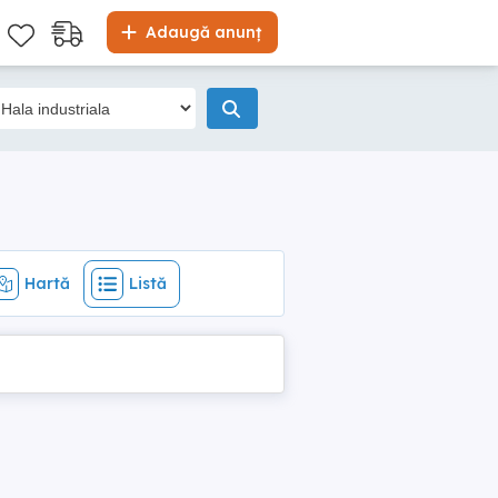
Hartă
Listă
Adaugă anunț
Hartă
Listă