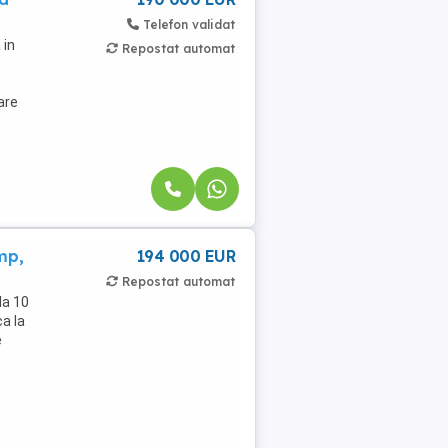
Telefon validat
 in
Repostat automat
are
mp,
194 000 EUR
Repostat automat
la 10
ca la
e