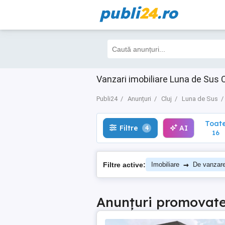
publi
24
.ro
Toate
Filtre
AI
4
16
Vanzari imobiliare Luna de Sus C
Publi24
Anunțuri
Cluj
Luna de Sus
Toat
Filtre
AI
4
16
→
Filtre active:
Imobiliare
De vanzar
Anunțuri promovat