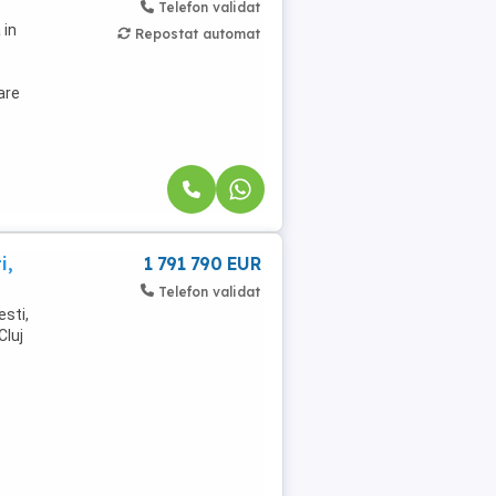
Telefon validat
 in
Repostat automat
are
i,
1 791 790 EUR
Telefon validat
esti,
Cluj