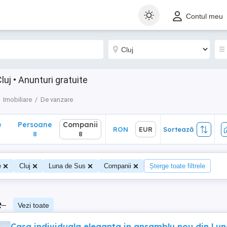
Persoane
Companii
RON
EUR
Sortează
Contul meu
8
8
luj • Anunturi gratuite
Imobiliare
De vanzare
e
Persoane
Companii
RON
EUR
Sortează
8
8
e
Cluj
Luna de Sus
Companii
Șterge toate filtrele
e
–
Vezi toate
Casa individuala eleganta in ansamblu nou din Lu