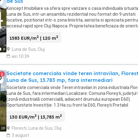
de Sus
Koncept Imobiliare va ofera spre vanzare o casa individuala situata
Luna de Sus, intr-un ansamblu rezidential nou format din 9 unitati
locative, pozitionat intr-o zona linistita, aerisita si apreciata pentru
accesul rapid spre Cluj-Napoca. Proprietatea beneficiaza de orient
mixta, predominant Sud-Est, ...
2
2
1583 EUR/m
| 120 m
Luna de Sus, Cluj
6
ieri 10:39
Societate comerciala vinde teren intravilan, Florest
1
Luna de Sus, 13.783 mp, fara intermediari
Societate comerciala vinde Teren intravilan in zona industriala Flor
Luna de Sus, fara intermediari Localizare: Comuna Florești, județul 
(zonă industrială comercială, adiacent drumului european E60).
Oportunitate Investiție: 1.3 Ha cu front la E60, Florești Pretabil
Dezvoltare Comercială ...
2
2
130 EUR/m
| 13,783 m
Floresti, Luna de Sus, Cluj
10
3 august