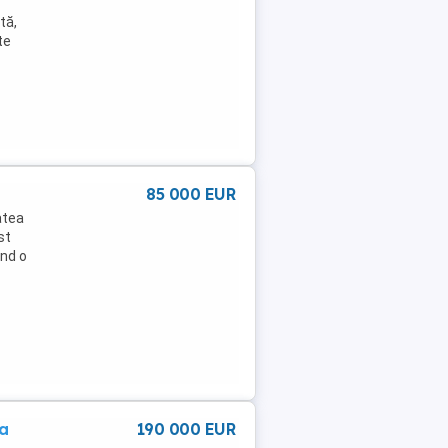
tă,
te
85 000 EUR
atea
st
ând o
na
190 000 EUR