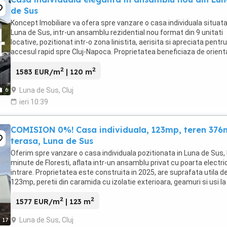
de Sus
Koncept Imobiliare va ofera spre vanzare o casa individuala situata
Luna de Sus, intr-un ansamblu rezidential nou format din 9 unitati
locative, pozitionat intr-o zona linistita, aerisita si apreciata pentru
accesul rapid spre Cluj-Napoca. Proprietatea beneficiaza de orient
mixta, predominant Sud-Est, ...
2
2
1583 EUR/m
| 120 m
Luna de Sus, Cluj
6
ieri 10:39
COMISION 0%! Casa individuala, 123mp, teren 376
terasa, Luna de Sus
Oferim spre vanzare o casa individuala pozitionata in Luna de Sus, 
minute de Floresti, aflata intr-un ansamblu privat cu poarta electri
intrare. Proprietatea este construita in 2025, are suprafata utila d
123mp, peretii din caramida cu izolatie exterioara, geamuri si usi la
intrare din termopan. ...
2
2
1577 EUR/m
| 123 m
Luna de Sus, Cluj
17