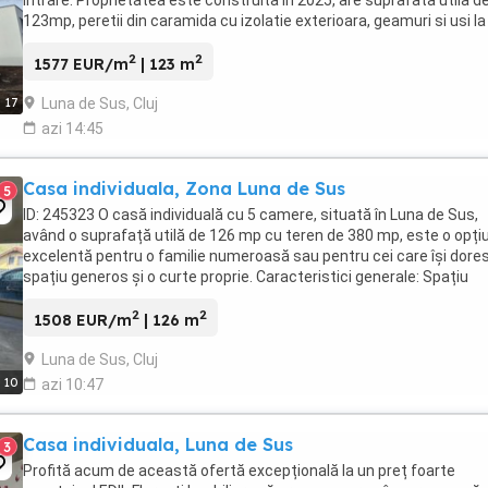
intrare. Proprietatea este construita in 2025, are suprafata utila d
123mp, peretii din caramida cu izolatie exterioara, geamuri si usi la
intrare din termopan. ...
2
2
1577 EUR/m
| 123 m
Luna de Sus, Cluj
17
azi 14:45
Casa individuala, Zona Luna de Sus
5
ID: 245323 O casă individuală cu 5 camere, situată în Luna de Sus,
având o suprafață utilă de 126 mp cu teren de 380 mp, este o opți
excelentă pentru o familie numeroasă sau pentru cei care își dore
spațiu generos și o curte proprie. Caracteristici generale: Spațiu
interior: 5 camere: ...
2
2
1508 EUR/m
| 126 m
Luna de Sus, Cluj
10
azi 10:47
Casa individuala, Luna de Sus
3
Profită acum de această ofertă excepțională la un preț foarte