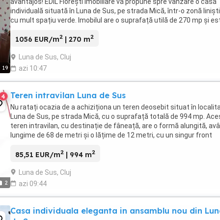
avantajos! EDIL Florești Imobiliare vă propune spre vânzare o casă
individuală situată în Luna de Sus, pe strada Mică, într-o zonă liniști
cu mult spațiu verde. Imobilul are o suprafață utilă de 270 mp și es
amplasat pe un teren generos ...
2
2
1056 EUR/m
| 270 m
Luna de Sus, Cluj
19
azi 10:47
Teren intravilan Luna de Sus
4
Nu ratați ocazia de a achiziționa un teren deosebit situat în localit
Luna de Sus, pe strada Mică, cu o suprafață totală de 994 mp. Ace
teren intravilan, cu destinație de fâneață, are o formă alungită, av
lungime de 68 de metri și o lățime de 12 metri, cu un singur front
stradal de 12 metri. ...
2
2
85,51 EUR/m
| 994 m
Luna de Sus, Cluj
2
azi 09:44
Casa individuala eleganta in ansamblu nou din Lu