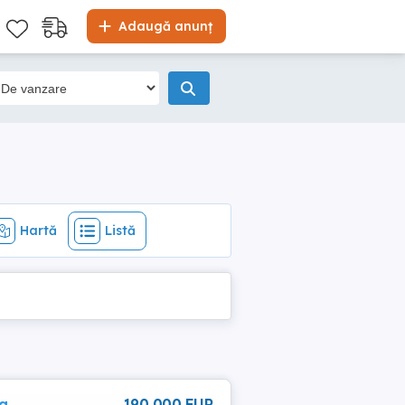
Hartă
Listă
Adaugă anunț
Hartă
Listă
na
190 000 EUR