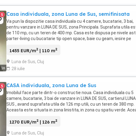
Casa individuala, zona Luna de Sus, semifinisata
5
Va pun la dispozitie casa individuala cu 4 camere, bucatarie, 3 bai,
pentru vanzare in LUNA DE SUS, zona Principala. Suprafata utila es
de 110 mp, cu un teren de 400 mp. Casa este dispusa pe nivele astf
parter-living cu bucatarie tip open space, baie cu geam, iesire pe
terasa, etaj 1-3 dormitoare, ...
2
2
1455 EUR/m
| 110 m
Luna de Sus, Cluj
16
28 iulie
CASA individuala, zona Luna de Sus
5
Imobilul face parte dintr-o constructie noua. Casa individuala cu 5
camere, bucatarie, 3 bai de vanzare in LUNA DE SUS, cartierul LUNA
SUS , avand suprafata utila de 126 mp utili, cu un teren de 380 mp.
Aceasta este situata in zona linistita, in zona cu spatiu verde. Ac
are izolatie interioara ...
2
2
1270 EUR/m
| 126 m
Luna de Sus, Cluj