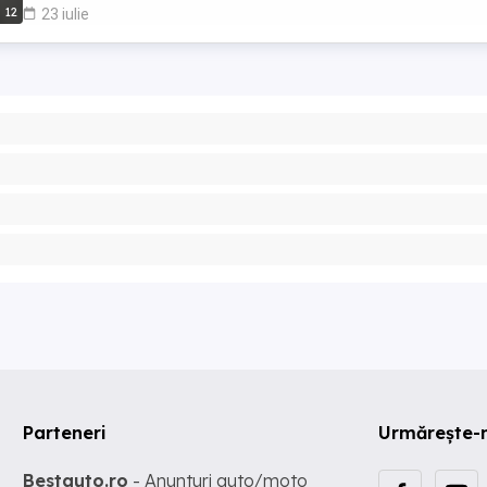
12
23 iulie
Parteneri
Urmărește-
Bestauto.ro
- Anunturi auto/moto