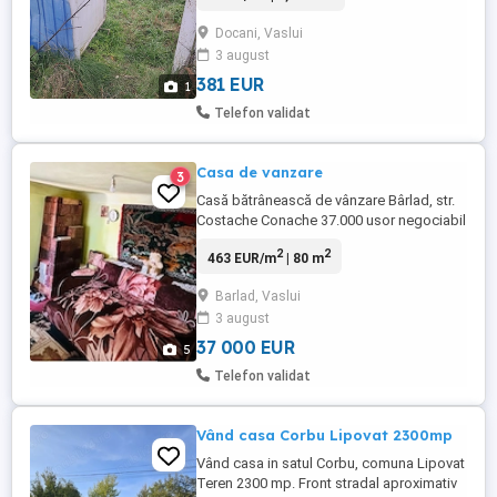
dispune de un teren generos de
Docani, Vaslui
aproximativ 3.000 mp, cu deschidere bună
3 august
și acces facil. Pe teren se află o casă mare
și spațioasă, ideală pentru o familie ...
381 EUR
1
Telefon validat
Casa de vanzare
3
Casă bătrânească de vânzare Bârlad, str.
Costache Conache 37.000 usor negociabil
Se oferă spre vânzare casă bătrânească
2
2
463 EUR/m
| 80 m
situată într-o zonă bună din Bârlad, pe
strada Costache Conache, în apropiere de
Barlad, Vaslui
supermarketuri și puncte de interes. Teren
3 august
cu suprafață de 292 mp Utilități existente:
...
37 000 EUR
5
Telefon validat
Vând casa Corbu Lipovat 2300mp
Vând casa in satul Corbu, comuna Lipovat
Teren 2300 mp. Front stradal aproximativ