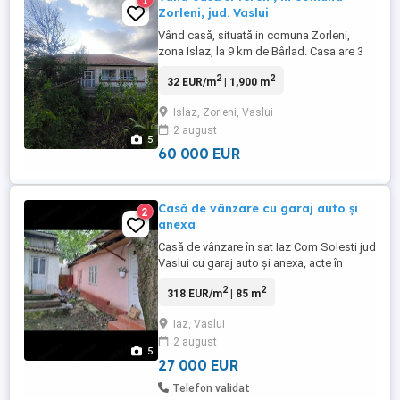
1
Zorleni, jud. Vaslui
Vând casă, situată in comuna Zorleni,
zona Islaz, la 9 km de Bârlad. Casa are 3
camere, hol + anexe. Deschidere: strada
2
2
32 EUR/m
| 1,900 m
Principală, 32,5 mp. Teren:1900 mp.
Utilități: apa forată+apa stradala Gazul
Islaz, Zorleni, Vaslui
este ajuns la poartă. Pentru mai multe
2 august
detalii, contactați la numărul
5
60 000 EUR
Casă de vânzare cu garaj auto și
2
anexa
Casă de vânzare în sat Iaz Com Solesti jud
Vaslui cu garaj auto și anexa, acte în
regulă preț 27000 negociabil la 25km de
2
2
318 EUR/m
| 85 m
Vaslui cu asfalt la poartă.
Iaz, Vaslui
2 august
5
27 000 EUR
Telefon validat