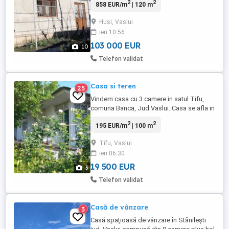
2
2
858 EUR/m
| 120 m
800m,baie bucatarie, 4 camere,crama cu
beci,mansarda pregatita pentru mai mult
Husi, Vaslui
spatiu de locuit. Se poate vedea
ieri 10:56
oricand,tel ,sau pe chat
103 000 EUR
10
Telefon validat
Casa si teren
25
Vindem casa cu 3 camere in satul Tifu,
comuna Banca, Jud Vaslui. Casa se afla in
centrul satului la strada asfaltata in 2024.
2
2
195 EUR/m
| 100 m
Deschidere 45,7 ml, cu intrare pentru
masina, care poate fi parcata si in fata
Tifu, Vaslui
casei. Proprietatea are acces la apa de
ieri 06:30
fantana cu pompa, dar se poate accesa si
reteaua de apa ...
19 500 EUR
3
Telefon validat
Casă de vânzare
3
Casă spațioasă de vânzare în Stănilești