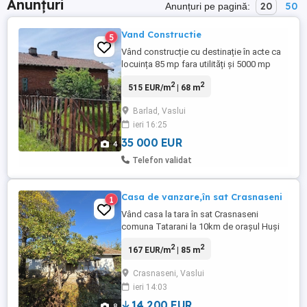
Anunțuri
20
50
Anunțuri pe pagină:
Vand Constructie
5
Vând construcție cu destinație în acte ca
locuința 85 mp fara utilități și 5000 mp
teren , locație buna pentru grădinărie,
2
2
515 EUR/m
| 68 m
creștere animale ,recreere . aflată la 10 m
de râul Bârlad pe linia CFR Bârlad -Galați
Barlad, Vaslui
zona depozit militar pod fier ce
ieri 16:25
traversează Râul Preț 35000 eur
35 000 EUR
4
Telefon validat
Casa de vanzare,în sat Crasnaseni
1
Vând casa la tara în sat Crasnaseni
comuna Tatarani la 10km de orașul Huși
.Casa de renovat :2 camere ,bucătărie
2
2
167 EUR/m
| 85 m
+anexe. Casa dispune de curent și apa de
la fântâna proprie ,drum asfaltat pana la
Crasnaseni, Vaslui
poartă Casa are 83 m amprenta iar curte și
ieri 14:03
gradina intravilan 3500 m.si se află în
centrul satului lângă ...
14,200 EUR
8