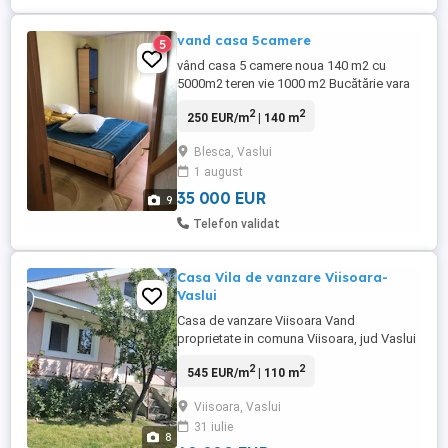
vand casa 5camere
5
vând casa 5 camere noua 140 m2 cu
5000m2 teren vie 1000 m2 Bucătărie vara
in sat Blesca com Ivanesti Vaslui .Casa
2
2
250 EUR/m
| 140 m
este la Soseaua bc-vs.
Blesca, Vaslui
1 august
35 000 EUR
9
Telefon validat
Casa Vila de vanzare Viisoara-
Vaslui
Casa de vanzare Viisoara Vand
proprietate in comuna Viisoara, jud Vaslui
zona ultra-centrala avand in imediata
2
2
545 EUR/m
| 110 m
vecinatate scoala, oficiul postal, Primaria,
statia de maxi-taxi, magazin alimentar si
Viisoara, Vaslui
de bricolaje, farmacia. Proprietatea
31 iulie
dispune de urmatoarele 1. Casa de locuit
8
complet utilata si mobilata ...