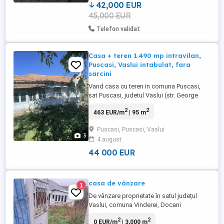
42,000 EUR
45,000 EUR
Telefon validat
Casa + teren 1.490 mp intravilan,
Puscasi, Vaslui intabulat, fara
sarcini
Vand casa cu teren in comuna Puscasi,
sat Puscasi, judetul Vaslui (str. George
Cosbuc nr. 2). Casa: casa traditionala
2
2
463 EUR/m
| 95 m
romaneasca, 95 mp la sol, an 1955
structura solida, acoperis de tigla,
Puscasi, Puscasi, Vaslui
veranda inchisa cu geam (geamlac),
3
4 august
lemnarie sculptata la prispa necesita
renovare 2 anexe in curte (32 mp si 15 ...
44 000 EUR
casa de vânzare
1
De vânzare proprietate în satul județul
Vaslui, comuna Vinderei, Docani
Oportunitate excelentă pentru locuință,
2
2
0 EUR/m
| 3,000 m
investiție sau gospodărie! Proprietatea