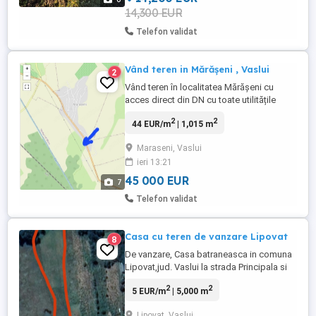
14,300 EUR
Telefon validat
Vând teren in Mărășeni , Vaslui
2
Vând teren în localitatea Mărășeni cu
acces direct din DN cu toate utilitățile
(gaz, curent, apa, canalizare). In curte se
2
2
44 EUR/m
| 1,015 m
afla o casă batraneasca, o magazie și o
fântână, precum și o vie si multi pomi
Maraseni, Vaslui
fructiferi. Terenul are suprafața de
ieri 13:21
1015m2 în acte. În spatele casei este șes,
apoi pădure. Toate ...
45 000 EUR
7
Telefon validat
Casa cu teren de vanzare Lipovat
8
De vanzare, Casa batraneasca in comuna
Lipovat,jud. Vaslui la strada Principala si
cateva sute de metri de padure. Casa +
2
2
5 EUR/m
| 5,000 m
teren de app 5000 mp. intravilan , zona
Capriana . Casa are iesire la sosea
Lipovat, Vaslui