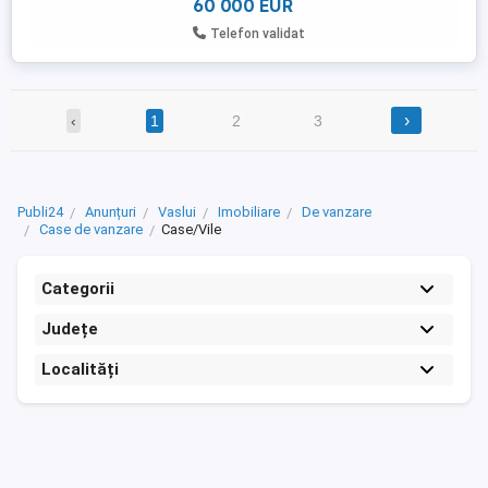
60 000 EUR
Telefon validat
›
‹
1
2
3
Publi24
Anunțuri
Vaslui
Imobiliare
De vanzare
Case de vanzare
Case/Vile
Categorii
Județe
Localități