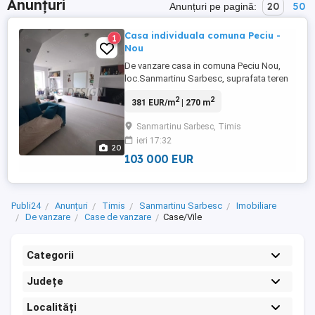
Anunțuri
20
50
Anunțuri pe pagină:
Casa individuala comuna Peciu -
1
Nou
De vanzare casa in comuna Peciu Nou,
loc.Sanmartinu Sarbesc, suprafata teren
1399 mp, suprafata casei 270 m, pe parter
2
2
381 EUR/m
| 270 m
, pe colt, 2 fronturi stradale , o anexa din
caramida in curte care poate fi
Sanmartinu Sarbesc, Timis
transformata in spatiu de locuit, curte cu
ieri 17:32
pomi fructiferi .Merita vazuta ! Mai multe in
20
formatii la ...
103 000 EUR
Publi24
Anunțuri
Timis
Sanmartinu Sarbesc
Imobiliare
De vanzare
Case de vanzare
Case/Vile
Categorii
Județe
Localități