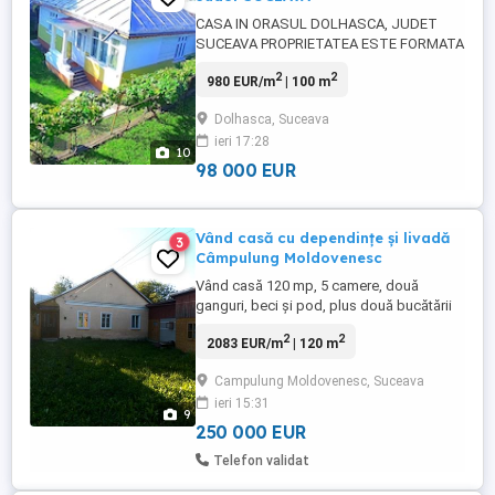
CASA IN ORASUL DOLHASCA, JUDET
SUCEAVA PROPRIETATEA ESTE FORMATA
DIN: - casa (100 m2) cu 3 camere,
2
2
980 EUR/m
| 100 m
bucatarie, baie si 3 holuri; - in curte mai
exista o constructie cu o camera de vara,
Dolhasca, Suceava
camara si o magazie; - anexe (beci din
ieri 17:28
piatra zidita, magazie de scule, - magazie
10
unelte de gradina, sopron lemne, ...
98 000 EUR
Vând casă cu dependințe și livadă
3
Câmpulung Moldovenesc
Vând casă 120 mp, 5 camere, două
ganguri, beci și pod, plus două bucătării
de vară, plus două șuri și grajd, plus baie,
2
2
2083 EUR/m
| 120 m
plus teren 2800 mp in Câmpulung
Moldovenesc, zonă excelentă, liniștită,
Campulung Moldovenesc, Suceava
apa, canalizare, gaz la poartă, decantor,
ieri 15:31
curent electric, internet. Casa este din
9
cărămidă cu pereți de 45 cm ...
250 000 EUR
Telefon validat