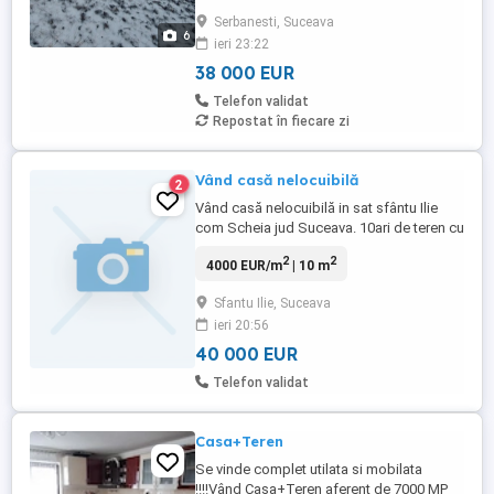
locuire permanentă, cât și ca reședință de
Serbanesti, Suceava
vacanță, într-o zonă liniștită, perfectă
6
ieri 23:22
pentru relaxare alături de cei dragi.
Suprafață casă: ...
38 000 EUR
Telefon validat
Repostat în fiecare zi
Vând casă nelocuibilă
2
Vând casă nelocuibilă in sat sfântu Ilie
com Scheia jud Suceava. 10ari de teren cu
livada. Preț negociabil. Relații la telefon
2
2
4000 EUR/m
| 10 m
Sfantu Ilie, Suceava
ieri 20:56
40 000 EUR
Telefon validat
Casa+Teren
Se vinde complet utilata si mobilata
!!!!Vând Casa+Teren aferent de 7000 MP