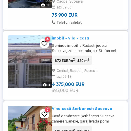
Cacica, Suceava
Stațiunea Turistică Cacica (central),
20
azi 09:36
compartimentată astfel: -demisol parțial:
hol de acces (7,6 mp), baie ...
75 900 EUR
Telefon validat
imobil - vila - casa
4
Se vinde imobil la Radauti judetul
Suceava, zona centrala, str. Stefan cel
mare, -11 camere, 3 bai din care doua
2
2
872 EUR/m
| 430 m
perfect functionale. -suprafata utila 430,
mp, -anexe 50, mp, -teren 800, mp (8 ari), -
Central, Radauti, Suceava
constructie din caramida. -375000 euro
azi 09:18
375,000 EUR
4
395,000 EUR
Vind casă Serbanesti Suceava
7
Casă de vânzare Șerbănești Suceava
camere 3,anexe, garaj livada pomi
fructiferi, beci, fintina, baie bucatarie
2
2