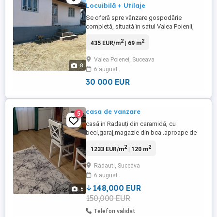
Locuibilă + Utilaje
Se oferă spre vânzare gospodărie
completă, situată în satul Valea Poienii,
orașul Dolhasca, județul Suceava.
2
2
435 EUR/m
| 69 m
Proprietatea este ideală pentru locuit
imediat, dar și pentru dezvoltarea unei
Valea Poienei, Suceava
micro-ferme, atelier sau activități agricole,
8
6 august
având toate dotările necesare funcționării
de la prima zi.Curte spațioasă ...
30 000 EUR
casa de vanzare
5
casă in Radauți din caramidă, cu
beci,garaj,magazie din bca .aproape de
scoala nr.5.toate utilitațile.se vinde
2
2
1233 EUR/m
| 120 m
mobilata. 148000 euro negociabil.nu
raspund la mesaje
Radauti, Suceava
6 august
148,000 EUR
6
150,000 EUR
Telefon validat