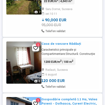
2
2
22 EUR/m
| 4,043 m
Panaci 100 m de pensiunea Karmina.
Dispunere: -parter - living 24 mp ,
Saru Dornei, Suceava
bucatarie, dormitor si baie ; -etaj - 3
7
ieri 10:11
dormitoare, o baie + 2 balcoane.
Constructia ...
90,000 EUR
95,000 EUR
Telefon validat
Casa de vanzare Rădăuți
1
Caracteristici principale și
Compartimentare:Structură: Construcție
rezistentă din BCA (asigură o izolare
2
2
1200 EUR/m
| 100 m
termică bună) Sistem de încălzire:
Încălzire tradițională cu sobe (funcționale,
Radauti, Suceava
oferă posibilitatea de modernizare
6 august
viitoare cu centrală) Suprafață Teren: 420
mp (curte privată, perfectă pentru ...
120 000 EUR
5
Telefon validat
Gospodărie completă 1.1 Ha, Valea
1
Poienii - Dolhasca, Curent Electric,