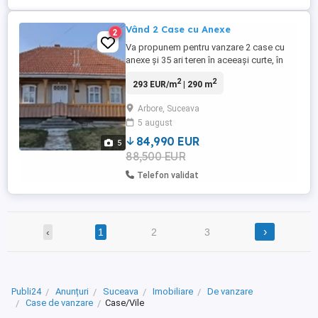
Vând 2 Case cu Anexe
2
Va propunem pentru vanzare 2 case cu
anexe și 35 ari teren în aceeași curte, în
Comuna Arbore, strada Fieriei Nr 15, Jud
2
2
293 EUR/m
| 290 m
Suceava (locația de pe harta este nu este
actualizata). Casa tradițională arhitectura
Arbore, Suceava
Bucovineana. Este situata la 300 metri de
5 august
centru și are toate utilitățile. Fanrana
proprie cu ...
84,990 EUR
5
88,500 EUR
Telefon validat
›
‹
1
2
3
Publi24
Anunțuri
Suceava
Imobiliare
De vanzare
Case de vanzare
Case/Vile