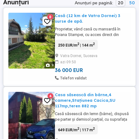
Anunțuri
20
50
Anunțuri pe pagină:
Casă (12 km de Vatra Dornei) 3
8
surse de apă.
Proprietar, vând casă cu mansardă în
Poiana Stampei, cu acces direct din
strada principală. Interior: 3 camere la
2
2
250 EUR/m
| 144 m
parter + living și cameră la etaj
(mansardă). Exterior: Teren de 1.170 mp
Vatra Dornei, Suceava
cu grădină și livadă proprie. Utilități &
azi 09:50
Anexe: Apă potabilă la îndemână (sursă
9
proprie + rețea primărie), garaj ...
36 000 EUR
Telefon validat
Casa săsească din bârne,4
4
camere,Stațiunea Cacica,SU
117mp,teren 882 mp
Casă săsească din lemn (bârne), dispusă
pe parter și demisol parțial, cu suprafața
construită la sol de 102 mp și suprafața
2
2
649 EUR/m
| 117 m
construită desfășurată de 156 mp,
dispusă pe un teren 882 mp, situată în