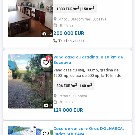
(70 Ari) Sau 50 Ari Intra-vilan (5000
2
2
1333 EUR/m
| 150 m
Mp)=150000 fără casa în Com.Mitocu
Dragomirnei aproape de Primărie, casa
Mitocu Dragomirnei, Suceava
este compusa din: 4 Camere 1 Baie Garaj
ieri 18:32
Beci Magazie+Sura..... Casa este din
cărămidă și are geamuri termopan ...
200 000 EUR
10
Telefon validat
Vand casa cu gradina la 10 km de
6
Suceava
Vand casa cu etaj, 160mp, gradina de
1200 mp, curtea de 500mp, la 10 km de
Suceava, in comuna Patrauti. Zona foarte
2
2
806 EUR/m
| 160 m
buna! Casa construita din 2013, finisata
interior- exterior, fosa septica, apa trasa in
Patrauti, Suceava
casa de la fantana, beci, electricitate,
ieri 18:07
gazul este tras la poarta, are 2 dormitoare
8
la parter, ...
129 000 EUR
Casa de vanzare Oras DOLHASCA,
Judet SUCEAVA