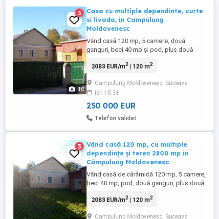
Casa cu multiple dependinte, curte
3
si livada, in Campulung
Moldovenesc
Vând casă 120 mp, 5 camere, două
ganguri, beci 40 mp și pod, plus două
bucătării de vară, plus două șuri și grajd,
2
2
2083 EUR/m
| 120 m
plus baie, plus teren 2800 mp in
Câmpulung Moldovenesc, zonă excelentă,
Campulung Moldovenesc, Suceava
liniștită, apa, canalizare, gaz la poartă,
10
ieri 15:31
decantor, curent electric, internet. Casa
este din cărămidă cu pereți de ...
250 000 EUR
Telefon validat
Vând casă 120 mp, cu multiple
3
dependințe și teren 2800 mp in
Câmpulung Moldovenesc
Vând casă de cărămidă 120 mp, 5 camere,
beci 40 mp, pod, două ganguri, plus două
bucătării de vară, baie, două șuri, garaj,
2
2
2083 EUR/m
| 120 m
grajd, teren 2800 mp, toate utilitățile, in
zonă liniștită în Câmpulung Moldovenesc.
Campulung Moldovenesc, Suceava
Preț 250 000 euro Telefon