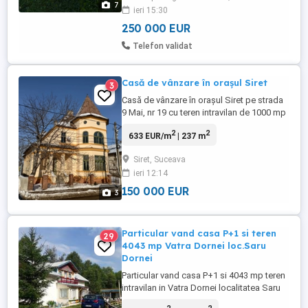
7
ieri 15:30
250 000 EUR
Telefon validat
Casă de vânzare în orașul Siret
3
Casă de vânzare în orașul Siret pe strada
9 Mai, nr 19 cu teren intravilan de 1000 mp
Construcție din cărămidă, cu etaj, din anul
2
2
633 EUR/m
| 237 m
1935. - cu instalație electrică și de apă - 8
camere - 4 intrări Gaz tras la poartă Cu
Siret, Suceava
garaj Casa și terenul intabulate Suprafață
ieri 12:14
locuibilă de 237 mp
150 000 EUR
3
Particular vand casa P+1 si teren
29
4043 mp Vatra Dornei loc.Saru
Dornei
Particular vand casa P+1 si 4043 mp teren
intravilan in Vatra Dornei localitatea Saru
Dornei , drumul principal DJ 174, spre