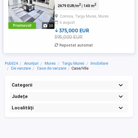
multa liniste, spatii verzi, doar case in jur si
2
2
2679 EUR/m
| 140 m
teren plat). Constructia casei este
realizata pe un singur nivel, cu pivnita pe
Cornisa, Targu Mures, Mures
aproape toata suprafata si pod.
6 august
Suprafata utila este de aproximativ 140
Promovat
10
mp la care se adauga ...
375,000 EUR
395,000 EUR
Repostat automat
Publi24
Anunțuri
Mures
Targu Mures
Imobiliare
De vanzare
Case de vanzare
Case/Vile
Categorii
Județe
Localități