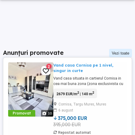
Anunțuri promovate
Vezi toate
Vand casa Cornisa pe 1 nivel,
2
singur in curte
Vand casa situata in cartierul Cornisa in
cea mai buna zona (zona exclusivista cu
multa liniste, spatii verzi, doar case in jur si
2
2
2679 EUR/m
| 140 m
teren plat). Constructia casei este
realizata pe un singur nivel, cu pivnita pe
Cornisa, Targu Mures, Mures
aproape toata suprafata si pod.
6 august
Suprafata utila este de aproximativ 140
Promovat
10
mp la care se adauga ...
375,000 EUR
395,000 EUR
Repostat automat