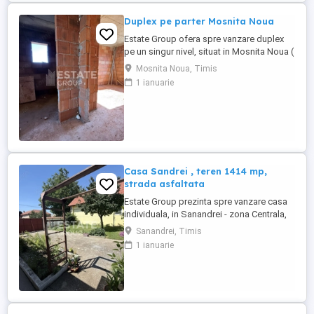
Duplex pe parter Mosnita Noua
Estate Group ofera spre vanzare duplex
pe un singur nivel, situat in Mosnita Noua (
cu acces si de pe Calea Urseni ), avand 3
Mosnita Noua, Timis
camere, cu suprafata utila de 70 mp utili si
1 ianuarie
teren de 311 mp, compartimentat astfel: -
living + bucatarie open space - dormitor
cu baie proprie; - dormitor - baie; - terasa;
Imobilul ...
Casa Sandrei , teren 1414 mp,
strada asfaltata
Estate Group prezinta spre vanzare casa
individuala, in Sanandrei - zona Centrala,
cu un teren de 1414 mp, suprafata
Sanandrei, Timis
construita de 185 mp, suprafata utila de
1 ianuarie
140 mp, compartimentata astfel: Parter:
Hol acces, 4 dormitoare, living, 1 hol
intermediar, 1 baie, 1 bucatarie Incalzirea
se realizeaza prin ...