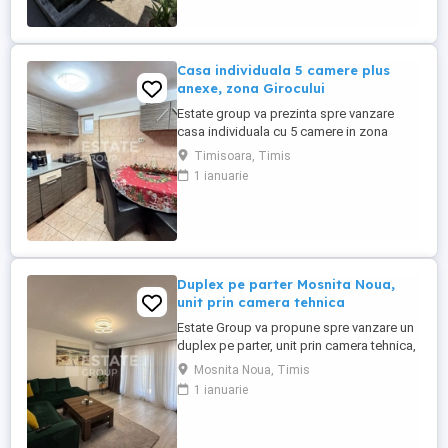
intermediar, 1 baie, 1 bucatarie Incalzirea
se realizeaza prin ...
Casa individuala 5 camere plus
anexe, zona Girocului
Estate group va prezinta spre vanzare
casa individuala cu 5 camere in zona
Girocului. Locuinta este amplasata intr-o
Timisoara, Timis
zona linistita, intre blocuri, aproape de
1 ianuarie
scoli, gradinite, parcuri si centre
comerciale. Ideala pentru un stil de viata
confortabil in familie sau pentru investitie.
Proprietatea este ...
Duplex pe parter Mosnita Noua,
unit prin camera tehnica
Estate Group va propune spre vanzare un
duplex pe parter, unit prin camera tehnica,
situat in Mosnita Noua, ideala pentru cei
Mosnita Noua, Timis
care apreciaza confortul unui camin bine
1 ianuarie
construit. Imobilul este amplasat pe un
teren de 422 mp si are o suprafata
construita de 100 mp, cu 80 mp utili si