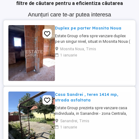
filtre de căutare pentru a eficientiza căutarea
Anunțuri care te-ar putea interesa
Duplex pe parter Mosnita Noua
Estate Group ofera spre vanzare duplex
pe un singur nivel, situat in Mosnita Noua (
cu acces si de pe Calea Urseni ), avand 3
Mosnita Noua, Timis
camere, cu suprafata utila de 70 mp utili si
1 ianuarie
teren de 311 mp, compartimentat astfel: -
living + bucatarie open space - dormitor
cu baie proprie; - dormitor - baie; - terasa;
Imobilul ...
Casa Sandrei , teren 1414 mp,
strada asfaltata
Estate Group prezinta spre vanzare casa
individuala, in Sanandrei - zona Centrala,
cu un teren de 1414 mp, suprafata
Sanandrei, Timis
construita de 185 mp, suprafata utila de
1 ianuarie
140 mp, compartimentata astfel: Parter:
Hol acces, 4 dormitoare, living, 1 hol