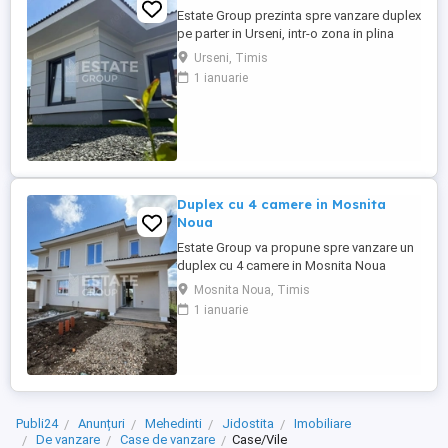
Estate Group prezinta spre vanzare duplex
pe parter in Urseni, intr-o zona in plina
dezvoltare ! Suprafata utila de 75 mp,
Urseni, Timis
suprafata teren 310 mp, compartimentat
1 ianuarie
astfel: Parter: * antreu spatios * living *
bucatarie inchisa * 2 dormitoare * 2 bai
Posibilitate de personalizare interioara.
Exteriorul ...
Duplex cu 4 camere in Mosnita
Noua
Estate Group va propune spre vanzare un
duplex cu 4 camere in Mosnita Noua
Dispune de 110 mp utili si 300 mp teren!
Mosnita Noua, Timis
Compartimentare: PARTER -antreu -living
1 ianuarie
cu iesire pe terasa -bucatarie inchisa -baie
-camera de depozitare -terasa ETAJ -3
dormitoare -dressing -baie Dispune de
toate utilitatile (apa, ...
Publi24
Anunțuri
Mehedinti
Jidostita
Imobiliare
De vanzare
Case de vanzare
Case/Vile