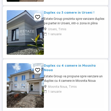
terasa acoperita de ...
Duplex cu 3 camere in Urseni !
Estate Group prezinta spre vanzare duplex
pe parter in Urseni, intr-o zona in plina
dezvoltare ! Suprafata utila de 75 mp,
Urseni, Timis
suprafata teren 310 mp, compartimentat
1 ianuarie
astfel: Parter: * antreu spatios * living *
bucatarie inchisa * 2 dormitoare * 2 bai
Posibilitate de personalizare interioara.
Exteriorul ...
Duplex cu 4 camere in Mosnita
Noua
Estate Group va propune spre vanzare un
duplex cu 4 camere in Mosnita Noua
Dispune de 110 mp utili si 300 mp teren!
Mosnita Noua, Timis
Compartimentare: PARTER -antreu -living
1 ianuarie
cu iesire pe terasa -bucatarie inchisa -baie
-camera de depozitare -terasa ETAJ -3
dormitoare -dressing -baie Dispune de
toate utilitatile (apa, ...