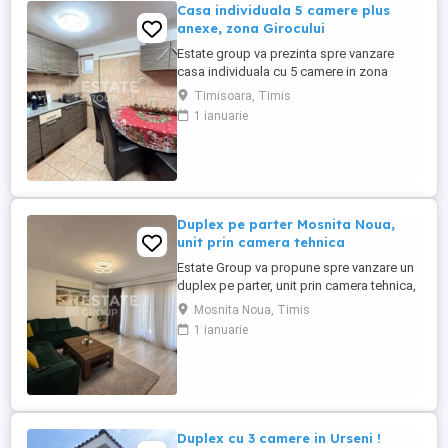
Casa individuala 5 camere plus
anexe, zona Girocului
Estate group va prezinta spre vanzare
casa individuala cu 5 camere in zona
Girocului. Locuinta este amplasata intr-o
Timisoara, Timis
zona linistita, intre blocuri, aproape de
1 ianuarie
scoli, gradinite, parcuri si centre
comerciale. Ideala pentru un stil de viata
confortabil in familie sau pentru investitie.
Proprietatea este ...
Duplex pe parter Mosnita Noua,
unit prin camera tehnica
Estate Group va propune spre vanzare un
duplex pe parter, unit prin camera tehnica,
situat in Mosnita Noua, ideala pentru cei
Mosnita Noua, Timis
care apreciaza confortul unui camin bine
1 ianuarie
construit. Imobilul este amplasat pe un
teren de 422 mp si are o suprafata
construita de 100 mp, cu 80 mp utili si
terasa acoperita de ...
Duplex cu 3 camere in Urseni !