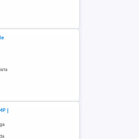
de
iata
MP |
aga
ada