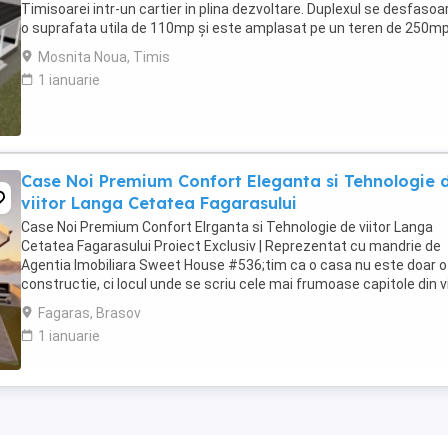
Timisoarei intr-un cartier in plina dezvoltare. Duplexul se desfasoa
o suprafata utila de 110mp și este amplasat pe un teren de 250mp
Compartimentarea ...
Mosnita Noua, Timis
1 ianuarie
Case Noi Premium Confort Eleganta si Tehnologie 
viitor Langa Cetatea Fagarasului
Case Noi Premium Confort Elrganta si Tehnologie de viitor Langa
Cetatea Fagarasului Proiect Exclusiv | Reprezentat cu mandrie de
Agentia Imobiliara Sweet House #536;tim ca o casa nu este doar o
constructie, ci locul unde se scriu cele mai frumoase capitole din v
familiei dumneavoastra. De aceea, ...
Fagaras, Brasov
1 ianuarie