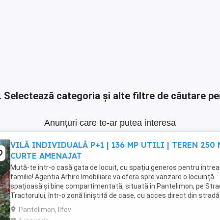
.
Selectează categoria și alte filtre de căutare pe
Anunțuri care te-ar putea interesa
VILĂ INDIVIDUALĂ P+1 | 136 MP UTILI | TEREN 250 
CURTE AMENAJAT
Mută-te într-o casă gata de locuit, cu spațiu generos pentru între
familie! Agentia Arhire Imobiliare va ofera spre vanzare o locuință
spațioasă și bine compartimentată, situată în Pantelimon, pe Str
Tractorului, într-o zonă liniștită de case, cu acces direct din stradă
asfaltată și toate facilitățile ...
Pantelimon, Ilfov