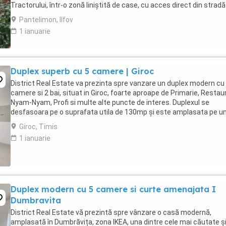
Tractorului, într-o zonă liniștită de case, cu acces direct din stradă
asfaltată și toate facilitățile ...
Pantelimon, Ilfov
1 ianuarie
Duplex superb cu 5 camere | Giroc
District Real Estate va prezinta spre vanzare un duplex modern cu
camere si 2 bai, situat in Giroc, foarte aproape de Primarie, Restau
Nyam-Nyam, Profi si multe alte puncte de interes. Duplexul se
desfasoara pe o suprafata utila de 130mp și este amplasata pe u
teren de 250mp. Compartimentarea ...
Giroc, Timis
1 ianuarie
Duplex modern cu 5 camere si curte amenajata I
Dumbravita
District Real Estate vă prezintă spre vânzare o casă modernă,
amplasată în Dumbrăvița, zona IKEA, una dintre cele mai căutate ș