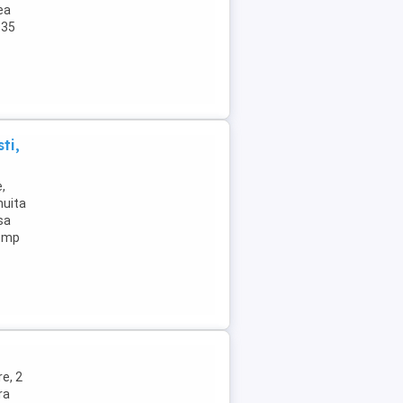
ea
135
ti,
,
muita
sa
9 mp
e, 2
ra