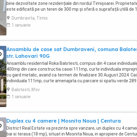
bine dezvoltate zone rezidențiale din nordul Timișoarei. Proprietat
este edificată pe un teren de 300 mp și oferă o suprafață utilă de 
mp, cu o compartimentare inteligentă ...
Dumbravita, Timis
1 ianuarie
Ansamblu de case sat Dumbraveni, comuna Balotes
str. Lahovari 90G
Ansamblu residential Roka Balotesti, compus din 4 case individuale
400mp din care constructia casei 111mp, curte individuala imprej
cu gard metalic, avand ca termen de finalizare 30 August.2024. Ca
individuala 111mp, curte amenajata cu parcare si spatiu verde 28
ce se compune din : 4 camere, ...
Balotesti, Ilfov
1 ianuarie
Duplex cu 4 camere | Mosnita Noua | Centura
District Real Estate va prezinta spre vanzare, un duplex cu 4 camer
bai si terasa (18 mp), situat in Mosnita Noua, in apropiere de Centu