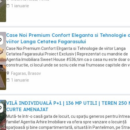
1 ianuarie
Case Noi Premium Confort Eleganta si Tehnologie 
viitor Langa Cetatea Fagarasului
Case Noi Premium Confort Elrganta si Tehnologie de viitor Langa
Cetatea Fagarasului Proiect Exclusiv | Reprezentat cu mandrie de
Agentia Imobiliara Sweet House #536;tim ca o casa nu este doar o
constructie, ci locul unde se scriu cele mai frumoase capitole din v
familiei dumneavoastra. De aceea, ...
Fagaras, Brasov
1 ianuarie
VILĂ INDIVIDUALĂ P+1 | 136 MP UTILI | TEREN 250 
CURTE AMENAJAT
Mută-te într-o casă gata de locuit, cu spațiu generos pentru între
familie! Agentia Arhire Imobiliare va ofera spre vanzare o locuință
spațioasă și bine compartimentată, situată în Pantelimon, pe Str