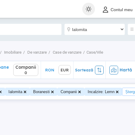
ane
Companii
Hartă
RON
EUR
Sortează
Contul meu
0
Imobiliare
De vanzare
Case de vanzare
Case/Vile
oane
Companii
Hartă
RON
EUR
Sortează
0
0
Ialomita
Boranesti
Companii
Incalzire: Lemn
Șterge