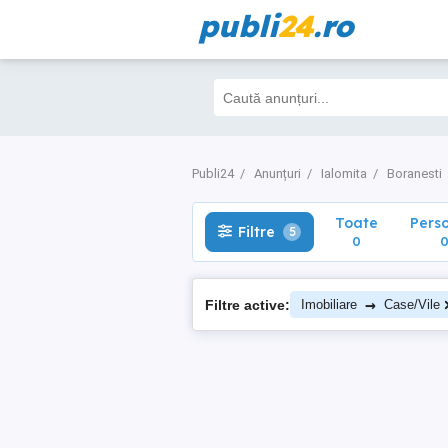
publi
24
.ro
Toate
Perso
Filtre
5
0
0
Publi24
Anunțuri
Ialomita
Boranesti
Toate
Pers
Filtre
5
0
→
Filtre active:
Imobiliare
Case/Vile