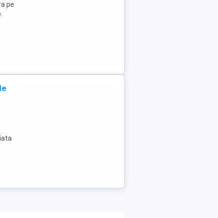
ra pe
.
de
iata