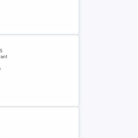
 5
rant
n
i