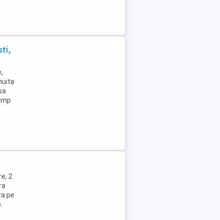
ti,
,
muita
sa
9 mp
e, 2
ra
ra pe
.