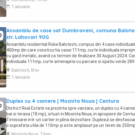
1 ianuarie
Ansamblu de case sat Dumbraveni, comuna Balotes
str. Lahovari 90G
Ansamblu residential Roka Balotesti, compus din 4 case individuale
400mp din care constructia casei 111mp, curte individuala imprej
cu gard metalic, avand ca termen de finalizare 30 August.2024. Ca
individuala 111mp, curte amenajata cu parcare si spatiu verde 28
ce se compune din : 4 camere, ...
Balotesti, Ilfov
1 ianuarie
Duplex cu 4 camere | Mosnita Noua | Centura
District Real Estate va prezinta spre vanzare, un duplex cu 4 camer
bai si terasa (18 mp), situat in Mosnita Noua, in apropiere de Centu
Timisoarei intr-un cartier in plina dezvoltare. Duplexul se desfasoa
o suprafata utila de 110mp și este amplasat pe un teren de 250mp
Compartimentarea ...
Mosnita Noua, Timis