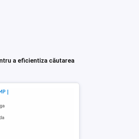
ntru a eficientiza căutarea
MP |
aga
ada