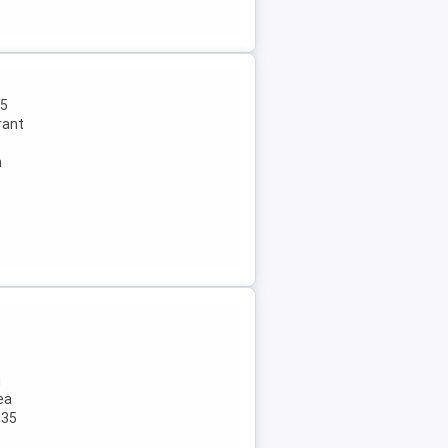
 5
rant
n
i
ea
135