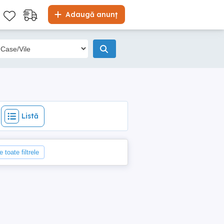
Listă
Adaugă anunț
Listă
 toate filtrele