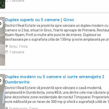
1 ianuarie
Duplex superb cu 5 camere | Giroc
District Real Estate va prezinta spre vanzare un duplex modern cu
camere si 2 bai, situat in Giroc, foarte aproape de Primarie, Restau
Nyam-Nyam, Profi si multe alte puncte de interes. Duplexul se
desfasoara pe o suprafata utila de 130mp și este amplasata pe u
teren de 250mp. Compartimentarea ...
Giroc, Timis
1 ianuarie
Duplex modern cu 5 camere si curte amenajata I
Dumbravita
District Real Estate vă prezintă spre vânzare o casă modernă,
amplasată în Dumbrăvița, zona IKEA, una dintre cele mai căutate ș
bine dezvoltate zone rezidențiale din nordul Timișoarei. Proprietat
este edificată pe un teren de 300 mp și oferă o suprafață utilă de 
mp, cu o compartimentare inteligentă ...
Dumbravita, Timis