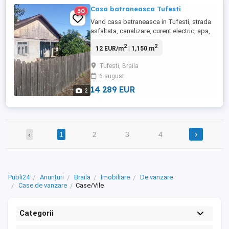
Casa batraneasca Tufesti
30
Vand casa batraneasca in Tufesti, strada
asfaltata, canalizare, curent electric, apa,
suprafata de 1150mp,75.000lei negociabil
2
2
12 EUR/m
| 1,150 m
Tufesti, Braila
6 august
14 289 EUR
2
›
‹
1
2
3
4
Publi24
Anunțuri
Braila
Imobiliare
De vanzare
Case de vanzare
Case/Vile
Categorii