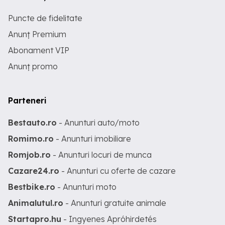
Puncte de fidelitate
Anunț Premium
Abonament VIP
Anunț promo
Parteneri
Bestauto.ro
- Anunturi auto/moto
Romimo.ro
- Anunturi imobiliare
Romjob.ro
- Anunturi locuri de munca
Cazare24.ro
- Anunturi cu oferte de cazare
Bestbike.ro
- Anunturi moto
Animalutul.ro
- Anunturi gratuite animale
Startapro.hu
- Ingyenes Apróhirdetés