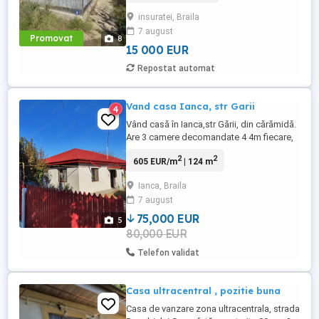
curent Strada este pietruita, strada
insuratei, Braila
asfaltata la 50 ml Terenul este imprejmuit
7 august
cu gard ...
Promovat
8
15 000 EUR
Repostat automat
Vand casa Ianca, str Garii
4
Vând casă în Ianca,str Gării, din cărămidă.
Are 3 camere decomandate 4 4m fiecare,
hol mare 7 3 m, baie, bucătărie 4 4 m, un
2
2
605 EUR/m
| 124 m
hol mai mic, o cămară si o terasă. Are
gaze si canalizare. Este incalzita cu
Ianca, Braila
centrala termica pe gaz. Teava de gaz
7 august
pentru aragaz pe terasa. Izolata. Se vinde
mobilata si ...
75,000 EUR
5
80,000 EUR
Telefon validat
Casa ultracentral , pozitie buna
Casa de vanzare zona ultracentrala, strada