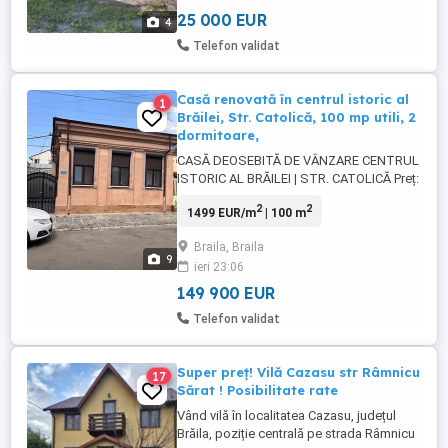
25 000 EUR
4
Telefon validat
Casă renovată în centrul istoric al
1
Brăilei, Str. Catolică, 100 mp utili, 2
dormitoare,
CASĂ DEOSEBITĂ DE VÂNZARE CENTRUL
ISTORIC AL BRĂILEI | STR. CATOLICĂ Preț:
149.900 negociabil Vă propun spre
2
2
1499 EUR/m
| 100 m
vânzare o proprietate deosebită, situată
pe Strada Catolică, în zona centrală a
Braila, Braila
municipiului Brăila, într-o zonă cu un
9
ieri 23:06
caracter istoric și arhitectural aparte. Casa
are 100 m utili, ...
149 900 EUR
Telefon validat
Super preț! Vilă Cazasu str Râmnicu
17
Sărat ! Posibilitate rate
Vând vilă în localitatea Cazasu, județul
Brăila, poziție centrală pe strada Râmnicu