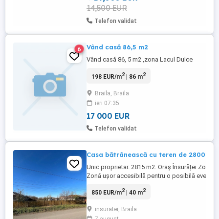
14,500 EUR
Telefon validat
Vând casă 86,5 m2
6
Vând casă 86, 5 m2 ,zona Lacul Dulce
2
2
198 EUR/m
| 86 m
Braila, Braila
ieri 07:35
17 000 EUR
Telefon validat
Casa bătrânească cu teren de 2800 mp
Unic proprietar. 2815 m2. Oraș Însurăței Zonă ce
Zonă ușor accesibilă pentru o posibilă eventua
La doar 5 minute de mers pe jos de Centru,Lic
2
2
850 EUR/m
| 40 m
Primară,Primărie,Dispensar,Biserica,Stadion,P
Supermarket-uri(Penny Profi), Fast-fooduri,Dep
insuratei, Braila
materiale construcții... ...