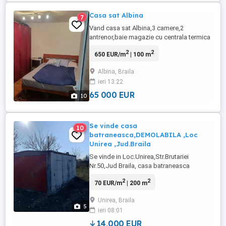
Casa sat Albina
7
Vand casa sat Albina,3 camere,2
antrenor,baie magazie cu centrala termica
pe lemne și boiler,calorifere,curte 2000 m
2
2
650 EUR/m
| 100 m
pătrați,garaj,put apa,posibilitate racordare
apa și gaz,asfalt in sat.Distanta 10 km de
Albina, Braila
Braila
ieri 13:22
65 000 EUR
10
Se vinde casa
10
batraneasca,DEMOLABILA ,Loc
Unirea ,Jud.Braila
Se vinde in Loc.Unirea,Str.Brutariei
Nr.50,Jud Braila, casa batraneasca
demolabila,racordata la energie electrica
2
2
70 EUR/m
| 200 m
si apa potabila.Pe teren se afla un garaj tip
concivia si o constructie din BCA
Unirea, Braila
nefinalizata.Suprafata teren 1609 mp .
5
ieri 08:01
14,000 EUR