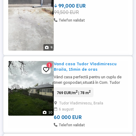
betonata. Pretabil si ...
99,000 EUR
99,500 EUR
Telefon validat
9
Vand casa Tudor Vladimirescu
1
Braila, 15min de oras
Vând casa perfectă pentru un cuplu de
tineri gospodari,situată în Com. Tudor
Vladimirescu jud. Brăila. Are trei camere şi
2
2
769 EUR/m
| 78 m
două bucătării, cu toaletă in curte şi alte
dependințe, casa a fost renovată în 2021,
Tudor Vladimirescu, Braila
se poate viziona in perioada iulie-august,
6 august
pentru mai multe detalii mă puteți
10
contacta pe WhatsApp ...
60 000 EUR
Telefon validat