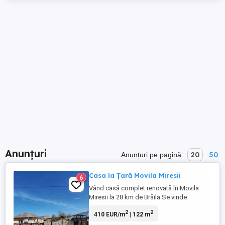
Anunțuri
20
50
Anunțuri pe pagină:
Casa la Țară Movila Miresii
6
Vând casă complet renovată în Movila
Miresii la 28 km de Brăila Se vinde
proprietate situată în localitatea Movila
2
2
410 EUR/m
| 122 m
Miresii, ideală pentru cei care caută
liniștea și confortul vieții la țară, având