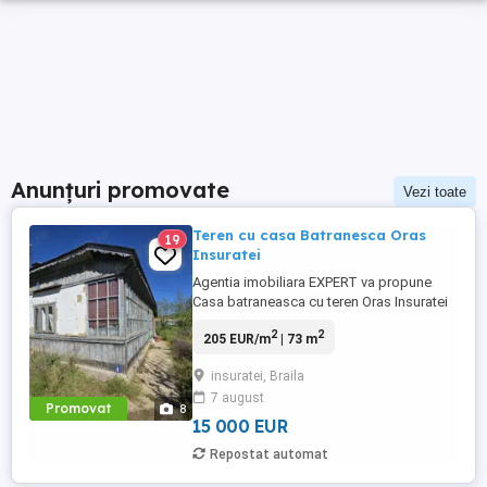
Anunțuri promovate
Vezi toate
Teren cu casa Batranesca Oras
19
Insuratei
Agentia imobiliara EXPERT va propune
Casa batraneasca cu teren Oras Insuratei
suprafata teren 1097 mp, deschidere 22
2
2
205 EUR/m
| 73 m
ml, casa 73 mp Utilitati canalizare, apa si
curent Strada este pietruita, strada
insuratei, Braila
asfaltata la 50 ml Terenul este imprejmuit
7 august
cu gard ...
Promovat
8
15 000 EUR
Repostat automat