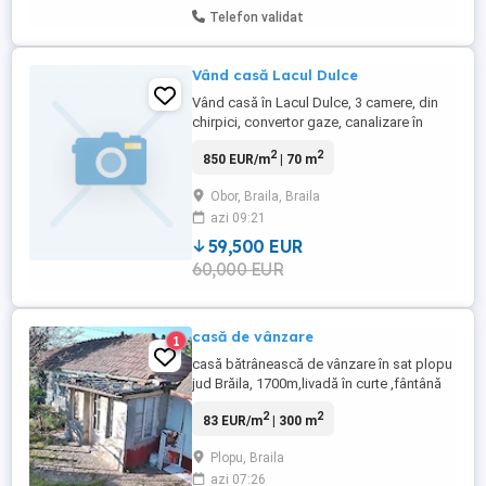
Telefon validat
Vând casă Lacul Dulce
Vând casă în Lacul Dulce, 3 camere, din
chirpici, convertor gaze, canalizare în
curte.Imobilul se află pe strada Deltei.
2
2
850 EUR/m
| 70 m
Relații sau
Obor, Braila, Braila
azi 09:21
59,500 EUR
60,000 EUR
casă de vânzare
1
casă bătrânească de vânzare în sat plopu
jud Brăila, 1700m,livadă în curte ,fântână
curent electric ,canalizare ,posibilitate
2
2
83 EUR/m
| 300 m
gaze și apă curentă la poartă, 25000 neg
Plopu, Braila
azi 07:26