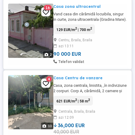
Casa zona ultracentral
16
Vand casa din cărămidă locuibila, singur
în curte, zona ultracentrala (Gradina Mare).
Casa are 3 camere, bucătărie, toaleta,
2
2
129 EUR/m
| 700 m
magazie ,garaj, deschidere 10ml,
suprafața construita 100mp iar terenul
Centru, Braila, Braila
este de 176mp. Casa are toate utilitatile,
azi 13:11
tamplarie termopan, centrala termica.
90 000 EUR
2
Telefon validat
Casa Centru de vanzare
4
Casa, zona centrala, linistita, ,în indiviziune
2 corpuri. Corp A, cărămidă, 2 camere și
baie de servi ciu, marchiza termopan
2
2
621 EUR/m
| 58 m
2026, corp B, camera, baie și bucătărie.
Eventual, schimb cu casa in judetul Braila.
Centrala, Braila, Braila
azi 12:09
36,000 EUR
10
40,000 EUR