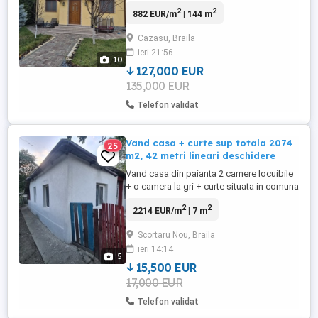
Sărat. Suprafață casă 144 mp Suprafață
2
2
882 EUR/m
| 144 m
teren 405 mp Foișor aproximativ 30 mp
Gazon cu sistem de aspersoare Rainbird
Cazasu, Braila
Centrală termică nouă Încălzire prin
ieri 21:56
pardoseală Padoc pentru câini Pavaj nou
10
Mai multe detalii la ...
127,000 EUR
135,000 EUR
Telefon validat
Vand casa + curte sup totala 2074
25
m2, 42 metri lineari deschidere
Vand casa din paianta 2 camere locuibile
+ o camera la gri + curte situata in comuna
Scortaru Nou județul Brăila. Suprafata
2
2
2214 EUR/m
| 7 m
2100 m2
Scortaru Nou, Braila
ieri 14:14
5
15,500 EUR
17,000 EUR
Telefon validat