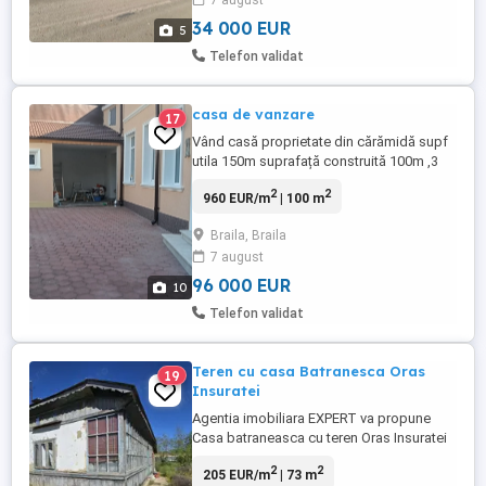
7 august
34 000 EUR
5
Telefon validat
casa de vanzare
17
Vând casă proprietate din cărămidă supf
utila 150m suprafață construită 100m ,3
dormitoare,din care 2 jos și o cameră sus
2
2
960 EUR/m
| 100 m
la masarda din lambriu din lemn
capitonata cu polistiren un living bucătărie
Braila, Braila
open space ,2bai,2holuri,beci,terasa in
7 august
curte,curtea pavata, renovata totul din
2021 este nou,gaz este ...
96 000 EUR
10
Telefon validat
Teren cu casa Batranesca Oras
19
Insuratei
Agentia imobiliara EXPERT va propune
Casa batraneasca cu teren Oras Insuratei
suprafata teren 1097 mp, deschidere 22
2
2
205 EUR/m
| 73 m
ml, casa 73 mp Utilitati canalizare, apa si