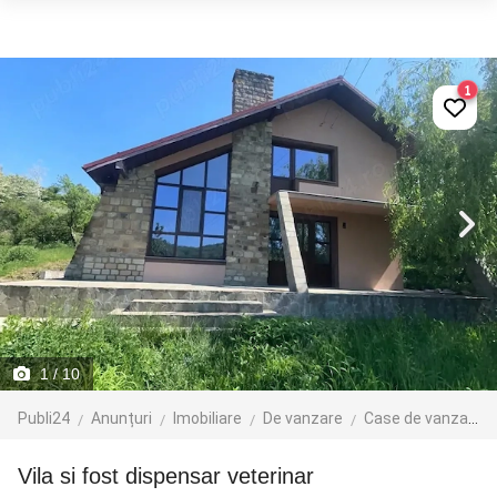
1
1
/ 10
Publi24
Anunțuri
Imobiliare
De vanzare
Case de vanzare
Vila si fost dispensar veterinar