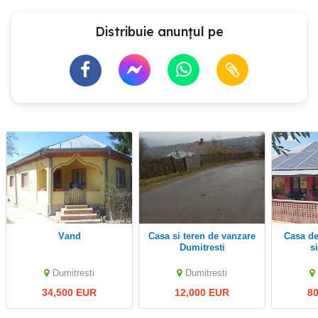
Distribuie anunțul pe
Vand
Casa si teren de vanzare
Casa de vânzare utilată
Dumitresti
s
Dumitresti
Dumitresti
34,500 EUR
12,000 EUR
8