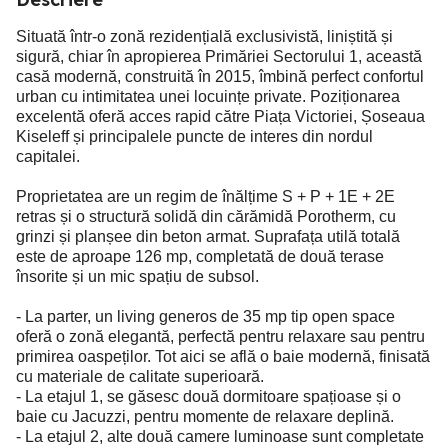
Situată într-o zonă rezidențială exclusivistă, liniștită și
sigură, chiar în apropierea Primăriei Sectorului 1, această
casă modernă, construită în 2015, îmbină perfect confortul
urban cu intimitatea unei locuințe private. Poziționarea
excelentă oferă acces rapid către Piața Victoriei, Șoseaua
Kiseleff și principalele puncte de interes din nordul
capitalei.
Proprietatea are un regim de înălțime S + P + 1E + 2E
retras și o structură solidă din cărămidă Porotherm, cu
grinzi și planșee din beton armat. Suprafața utilă totală
este de aproape 126 mp, completată de două terase
însorite și un mic spațiu de subsol.
- La parter, un living generos de 35 mp tip open space
oferă o zonă elegantă, perfectă pentru relaxare sau pentru
primirea oaspeților. Tot aici se află o baie modernă, finisată
cu materiale de calitate superioară.
- La etajul 1, se găsesc două dormitoare spațioase și o
baie cu Jacuzzi, pentru momente de relaxare deplină.
- La etajul 2, alte două camere luminoase sunt completate