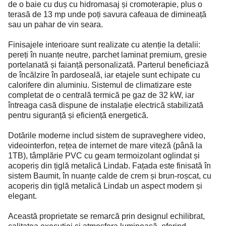
de o baie cu duș cu hidromasaj și cromoterapie, plus o
terasă de 13 mp unde poți savura cafeaua de dimineață
sau un pahar de vin seara.
Finisajele interioare sunt realizate cu atenție la detalii:
pereți în nuanțe neutre, parchet laminat premium, gresie
portelanată și faianță personalizată. Parterul beneficiază
de încălzire în pardoseală, iar etajele sunt echipate cu
calorifere din aluminiu. Sistemul de climatizare este
completat de o centrală termică pe gaz de 32 kW, iar
întreaga casă dispune de instalație electrică stabilizată
pentru siguranță și eficiență energetică.
Dotările moderne includ sistem de supraveghere video,
videointerfon, rețea de internet de mare viteză (până la
1TB), tâmplărie PVC cu geam termoizolant oglindat și
acoperiș din țiglă metalică Lindab. Fațada este finisată în
sistem Baumit, în nuanțe calde de crem și brun-roșcat, cu
acoperiș din țiglă metalică Lindab un aspect modern și
elegant.
Această proprietate se remarcă prin designul echilibrat,