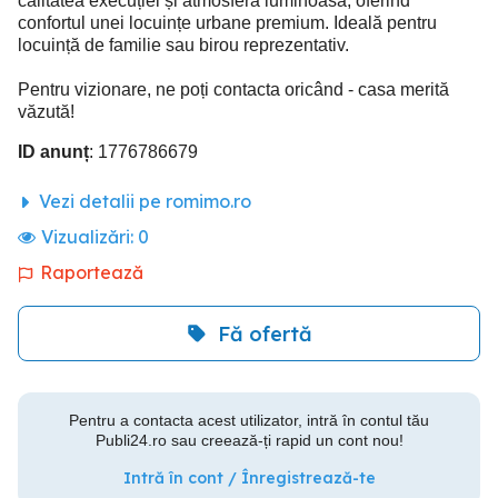
calitatea execuției și atmosfera luminoasă, oferind
confortul unei locuințe urbane premium. Ideală pentru
locuință de familie sau birou reprezentativ.
Pentru vizionare, ne poți contacta oricând - casa merită
văzută!
ID anunț
: 1776786679
Vezi detalii pe romimo.ro
Vizualizări:
0
Raportează
Fă ofertă
Pentru a contacta acest utilizator, intră în contul tău
Publi24.ro sau creează-ți rapid un cont nou!
Intră în cont / Înregistrează-te