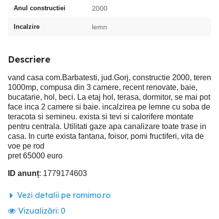
Anul constructiei
2000
Incalzire
lemn
Descriere
vand casa com.Barbatesti, jud.Gorj, constructie 2000, teren
1000mp, compusa din 3 camere, recent renovate, baie,
bucatarie, hol, beci. La etaj hol, terasa, dormitor, se mai pot
face inca 2 camere si baie. incalzirea pe lemne cu soba de
teracota si semineu. exista si tevi si calorifere montate
pentru centrala. Utilitati gaze apa canalizare toate trase in
casa. In curte exista fantana, foisor, pomi fructiferi, vita de
voe pe rod
pret 65000 euro
ID anunț
: 1779174603
Vezi detalii pe romimo.ro
Vizualizări:
0