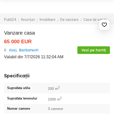
Publi24
Anunțuri
Imobiliare
De vanzare
Case de vanzare
vanzare casa
65 000
EUR
Gorj
,
Barbatesti
Vezi pe hartă
Valabil din 7/7/2026 11:32:04 AM
Specificații
2
Suprafata utila
200 m
2
Suprafata terenului
1000 m
Numar camere
3 camere