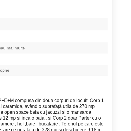
sau mai multe
roprie
 P+E+M compusa din doua corpuri de locuit, Corp 1
și caramida, având o suprafață utila de 270 mp
ie open space baia cu jacuzzi si o mansarda
12 mp si inca o baia . si Corp 2 doar Parter cu o
mere , hol ,baie , bucatarie . Terenul pe care este
e, are o suprafata de 328 mp și deschidere 9.18 ml.