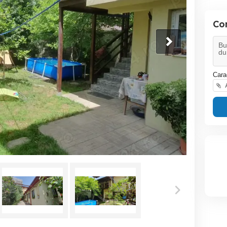
Co
Cara
A