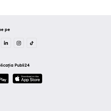
ne pe
licația Publi24