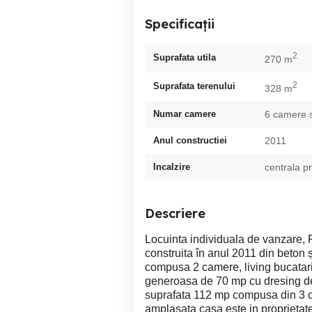
Specificații
2
Suprafata utila
270 m
2
Suprafata terenului
328 m
Numar camere
6 camere 
Anul constructiei
2011
Incalzire
centrala p
Descriere
Locuinta individuala de vanzare,
construita în anul 2011 din beton 
compusa 2 camere, living bucatar
generoasa de 70 mp cu dresing de 
suprafata 112 mp compusa din 3 ca
amplasata casa este in proprietat