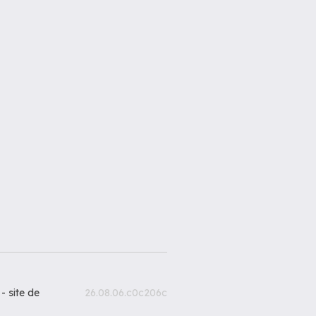
 -
site de
26.08.06.c0c206c