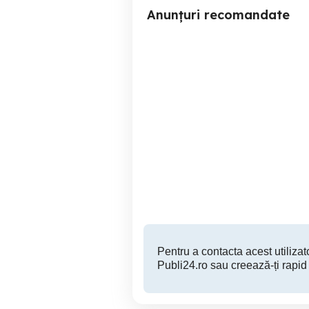
Anunțuri recomandate
B-dul Unirii- Zepter - Rond
Vilă modernă de vânzare –
Alba Iulia Vil #259; P+2
B
Sector 3
600,000 EUR
Pentru a contacta acest utilizato
Publi24.ro sau creează-ți rapid