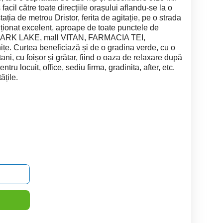
acil către toate direcțiile orașului aflandu-se la o
ația de metrou Dristor, ferita de agitație, pe o strada
ziționat excelent, aproape de toate punctele de
ll PARK LAKE, mall VITAN, FARMACIA TEI,
nițe. Curtea beneficiază și de o gradina verde, cu o
ni, cu foișor și grătar, fiind o oaza de relaxare după
tru locuit, office, sediu firma, gradinita, after, etc.
ățile.