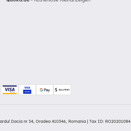
levardul Dacia nr 34, Oradea 410346, Romania | Tax ID: RO20201084