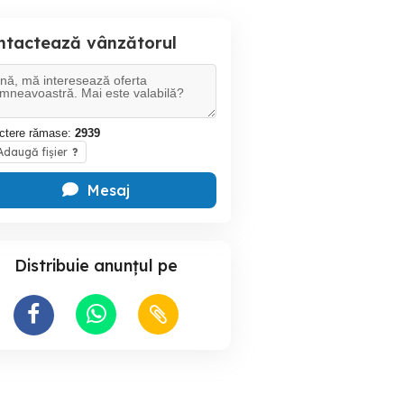
ntactează vânzătorul
ctere rămase:
2939
daugă fișier
?
Mesaj
Distribuie anunțul pe