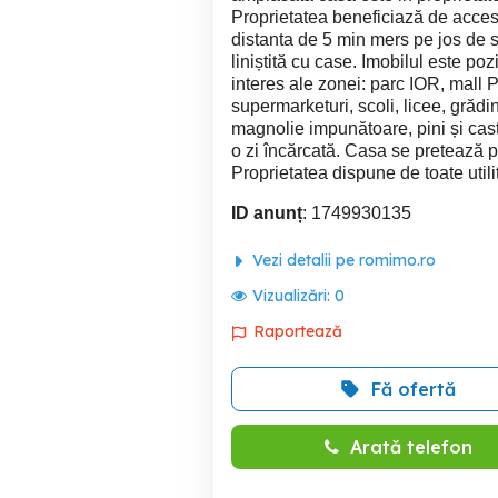
Proprietatea beneficiază de acces f
distanta de 5 min mers pe jos de st
liniștită cu case. Imobilul este po
interes ale zonei: parc IOR, ma
supermarketuri, scoli, licee, grădi
magnolie impunătoare, pini și casta
o zi încărcată. Casa se pretează pen
Proprietatea dispune de toate utilit
ID anunț
: 1749930135
Vezi detalii pe romimo.ro
Vizualizări:
0
Raportează
Fă ofertă
Arată telefon