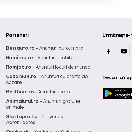
Parteneri
Urmărește-
Bestauto.ro
- Anunturi auto/moto
Romimo.ro
- Anunturi imobiliare
Romjob.ro
- Anunturi locuri de munca
Cazare24.ro
- Anunturi cu oferte de
Descarcă ap
cazare
Bestbike.ro
- Anunturi moto
Animalutul.ro
- Anunturi gratuite
animale
Startapro.hu
- Ingyenes
Apróhirdetés
Quoka.de
- Kostenlose Kleinanzeigen