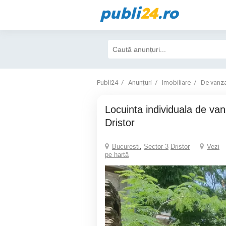
publi
24
.ro
Publi24
Anunțuri
Imobiliare
De vanz
Locuinta individuala de vanzare, P+E+M
Dristor
Bucuresti
,
Sector 3
Dristor
Vezi
pe hartă