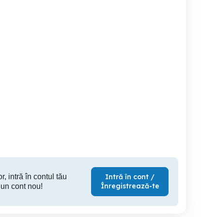
Vila central B-dul Unirii,
Ozana - 1 Decembrie 1918 -
irouri | Rezidențial |
P+2, 210 mp suprafata
vila super
Comercial
utila
2025 / 4 c
Sector 3
Sector 3
S
498,000 EUR
475,000 EUR
425
r, intră în contul tău
Intră în cont /
Înregistrează-te
 un cont nou!