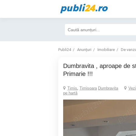
publi
24
.ro
Publi24
Anunțuri
Imobiliare
De vanz
Dumbravita , aproape de stadion , scoala ,
Primarie !!!
Timis
,
Timisoara
Dumbravita
Vezi
pe hartă