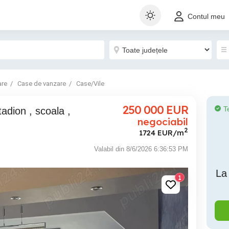
Contul meu
are
Case de vanzare
Case/Vile
250 000
EUR
T
negociabil
2
1724 EUR/m
Valabil din 8/6/2026 6:36:53 PM
La
1