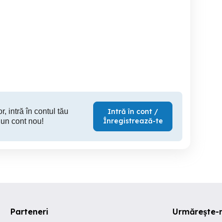
Case individuale direct de
Case individuale Direct de
vanzare | Cartier
la Dezvoltator | 175.000 0%
Dez
idential | De la 175.000
COMISION
Timisoara
Timisoara
T
175,000 EUR
175,000 EUR
175
r, intră în contul tău
Intră în cont /
Înregistrează-te
 un cont nou!
Parteneri
Urmărește-