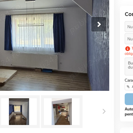
Co
T
oblig
Cara
A
Auto
pent