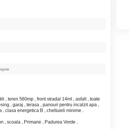
roprie
i , teren 560mp , front stradal 14ml , asfalt , toate
resing , garaj , terasa , panouri pentru incalzit apa ,
la , clasa energetica B , cheltuieli minime .
ion , scoala , Primarie , Padurea Verde .