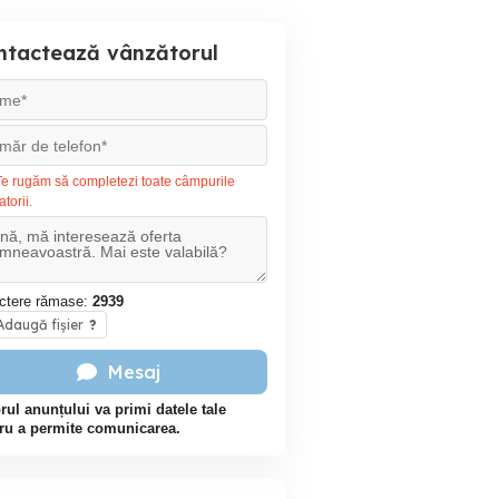
ntactează vânzătorul
e rugăm să completezi toate câmpurile
atorii.
ctere rămase:
2939
daugă fișier
?
Mesaj
rul anunțului va primi datele tale
ru a permite comunicarea.