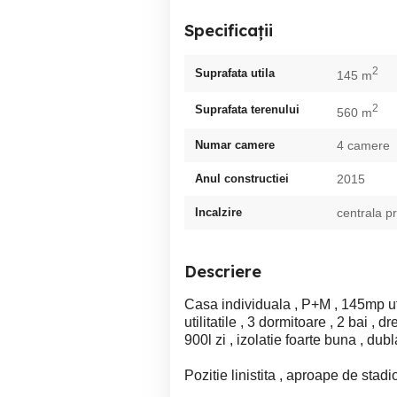
Specificații
2
Suprafata utila
145 m
2
Suprafata terenului
560 m
Numar camere
4 camere
Anul constructiei
2015
Incalzire
centrala p
Descriere
Casa individuala , P+M , 145mp util
utilitatile , 3 dormitoare , 2 bai , d
900l zi , izolatie foarte buna , dub
Pozitie linistita , aproape de stad