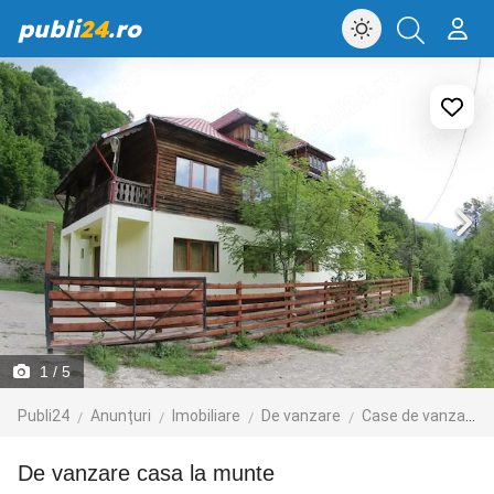
publi
24
.ro
1
/ 5
Publi24
Anunțuri
Imobiliare
De vanzare
Case de vanzare
De vanzare casa la munte