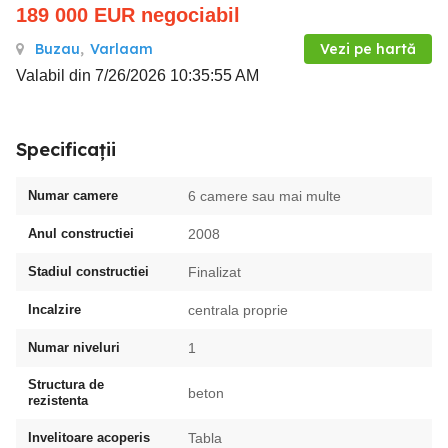
189 000
EUR
negociabil
Buzau
,
Varlaam
Vezi pe hartă
Valabil din 7/26/2026 10:35:55 AM
Specificații
Numar camere
6 camere sau mai multe
Anul constructiei
2008
Stadiul constructiei
Finalizat
Incalzire
centrala proprie
Numar niveluri
1
Structura de
beton
rezistenta
Invelitoare acoperis
Tabla