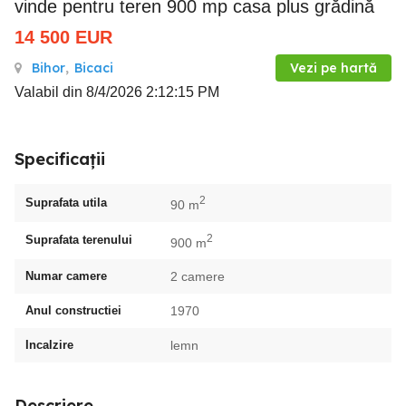
vinde pentru teren 900 mp casa plus grădină
14 500
EUR
Bihor
,
Bicaci
Vezi pe hartă
Valabil din 8/4/2026 2:12:15 PM
Specificații
2
Suprafata utila
90 m
2
Suprafata terenului
900 m
Numar camere
2 camere
Anul constructiei
1970
Incalzire
lemn
Descriere