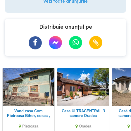
Vezi toate anunțurile
Distribuie anunțul pe
Vand casa Com
Casa ULTRACENTRAL 3
Casă de vânzare cu 4
Pietroasa-Bihor, sosea ,
camere Oradea
camere
central ter 2500 mp,
dublu front, utilit.,gaz
Pietroasa
Oradea