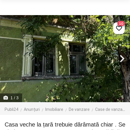
10
1
/ 3
Publi24
Anunțuri
Imobiliare
De vanzare
Case de vanzare
Casa veche la țară trebuie dărâmată chiar . Se