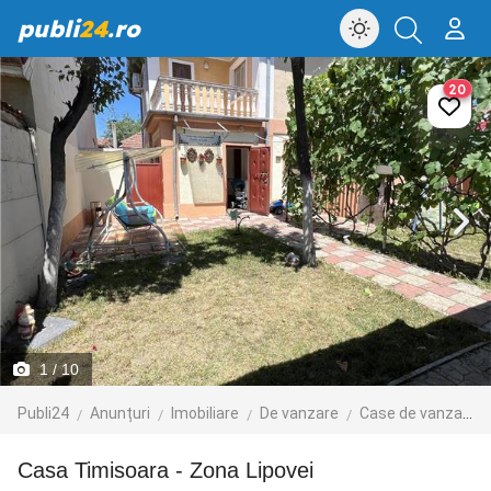
publi
24
.ro
20
1
/ 10
Publi24
Anunțuri
Imobiliare
De vanzare
Case de vanzare
Casa Timisoara - Zona Lipovei