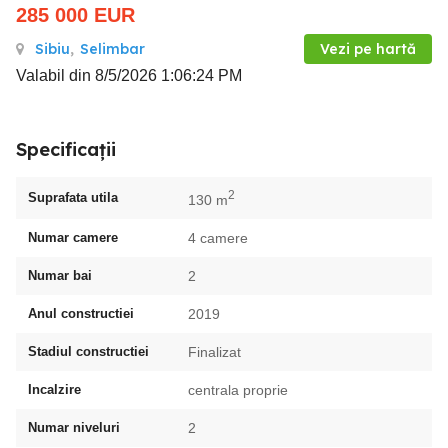
285 000
EUR
Sibiu
,
Selimbar
Vezi pe hartă
Valabil din 8/5/2026 1:06:24 PM
Specificații
2
Suprafata utila
130 m
Numar camere
4 camere
Numar bai
2
Anul constructiei
2019
Stadiul constructiei
Finalizat
Incalzire
centrala proprie
Numar niveluri
2