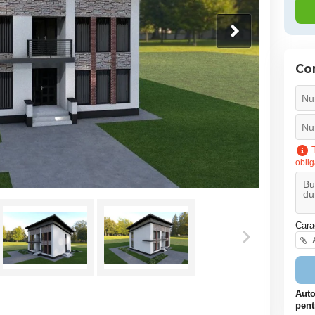
Co
T
oblig
Cara
A
Auto
pent