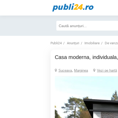
publi
24
.ro
Publi24
Anunțuri
Imobiliare
De vanz
Casa moderna, individual
Suceava
,
Marginea
Vezi pe hartă