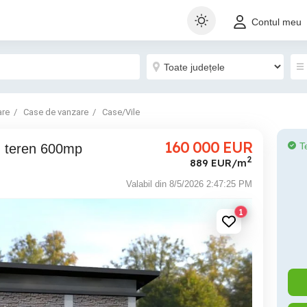
Contul meu
are
Case de vanzare
Case/Vile
160 000
EUR
T
a, teren 600mp
2
889 EUR/m
Valabil din 8/5/2026 2:47:25 PM
1