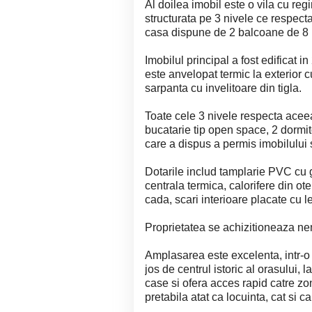
Al doilea imobil este o vila cu r
structurata pe 3 nivele ce respect
casa dispune de 2 balcoane de 8 m
Imobilul principal a fost edificat 
este anvelopat termic la exterior 
sarpanta cu invelitoare din tigla.
Toate cele 3 nivele respecta acee
bucatarie tip open space, 2 dormi
care a dispus a permis imobilului 
Dotarile includ tamplarie PVC cu 
centrala termica, calorifere din ot
cada, scari interioare placate cu l
Proprietatea se achizitioneaza ne
Amplasarea este excelenta, intr-o 
jos de centrul istoric al orasului,
case si ofera acces rapid catre zo
pretabila atat ca locuinta, cat si c