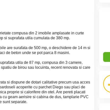
ietate compusa din 2 imobile amplasate in curte
mp si suprafata utila cumulata de 380 mp.
obile are surafata de 500 mp, o deschidere de 14 m si
laci de beton unde se pot parca 8 masini.
 suprafata utila de 87 mp, compusa din 3 camere,
u spatiu de birou sau locuinta, recent renovata si care
ata si dispune de dotari calitative precum usa acces
 pardoseli acoperite cu parchet Diego sau placi de
ca proprie si calorifere din otel. Are pereti placati
ta cu geam aerisire si cabina de dus, tamplarie PVC
ile sunt separate.