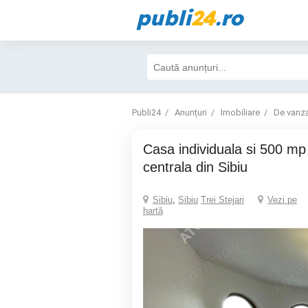
publi
24
.ro
Publi24
Anunțuri
Imobiliare
De vanz
Casa individuala si 500 mp teren in zona
centrala din Sibiu
Sibiu
,
Sibiu
Trei Stejari
Vezi pe
hartă