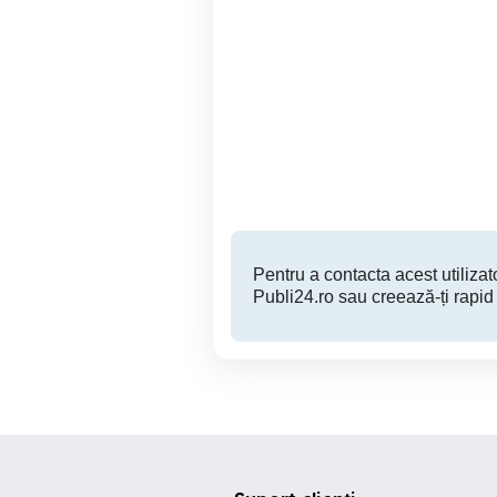
Casa individuala de
Va
vanzare teren 457 mp garaj
Trei Stejari Sibiu
Sibiu
364,990 EUR
Pentru a contacta acest utilizato
Publi24.ro sau creează-ți rapid