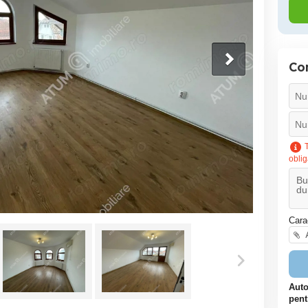
Co
T
oblig
Cara
A
Auto
pent