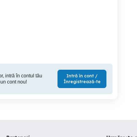
nd casa in zona istorica
Casa individuala de
Casa de vanzare 4 camere
vanzare cu teren de 320
2 bai gara
mp zona Lupeni in Sibiu
zona
Sibiu
Sibiu
150,000 EUR
139,999 EUR
174
r, intră în contul tău
Intră în cont /
Înregistrează-te
 un cont nou!