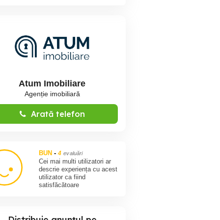
Atum Imobiliare
Agenție imobiliară
Arată telefon
BUN
-
4
evaluări
Cei mai multi utilizatori ar
descrie experiența cu acest
utilizator ca fiind
satisfăcătoare
Distribuie anunțul pe