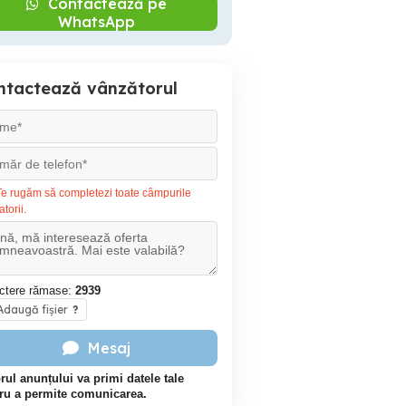
Contactează pe
WhatsApp
ntactează vânzătorul
e rugăm să completezi toate câmpurile
atorii.
ctere rămase:
2939
daugă fișier
?
Mesaj
rul anunțului va primi datele tale
ru a permite comunicarea.