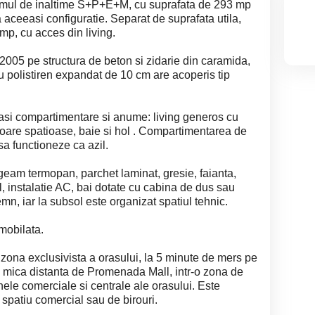
egimul de inaltime S+P+E+M, cu suprafata de 293 mp
a aceeasi configuratie. Separat de suprafata utila,
p, cu acces din living.
in 2005 pe structura de beton si zidarie din caramida,
cu polistiren expandat de 10 cm are acoperis tip
asi compartimentare si anume: living generos cu
toare spatioase, baie si hol . Compartimentarea de
sa functioneze ca azil.
geam termopan, parchet laminat, gresie, faianta,
el, instalatie AC, bai dotate cu cabina de dus sau
emn, iar la subsol este organizat spatiul tehnic.
mobilata.
zona exclusivista a orasului, la 5 minute de mers pe
 la mica distanta de Promenada Mall, intr-o zona de
nele comerciale si centrale ale orasului. Este
a spatiu comercial sau de birouri.