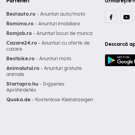
Parteneri
Urmărește-
Bestauto.ro
- Anunturi auto/moto
Romimo.ro
- Anunturi imobiliare
Romjob.ro
- Anunturi locuri de munca
Cazare24.ro
- Anunturi cu oferte de
Descarcă ap
cazare
Bestbike.ro
- Anunturi moto
Animalutul.ro
- Anunturi gratuite
animale
Startapro.hu
- Ingyenes
Apróhirdetés
Quoka.de
- Kostenlose Kleinanzeigen