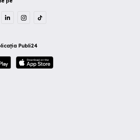
ne pe
licația Publi24