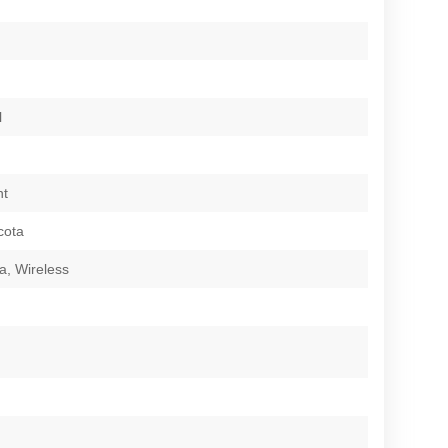
l
nt
cota
ca, Wireless