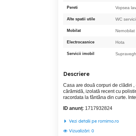
Pereti
Vopsea lav
Alte spatii utile
WC servic
Mobilat
Nemobilat
Electrocasnice
Hota
Servicii imobil
Supravegh
Descriere
Casa are două corpuri de clădiri , 
cărămidă, izolată recent cu polisti
racordata la fântâna din curte. Inte
ID anunț
: 1717932824
Vezi detalii pe romimo.ro
Vizualizări:
0