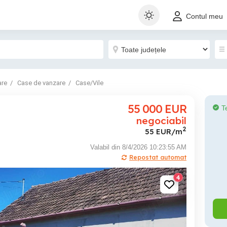
Contul meu
are
Case de vanzare
Case/Vile
55 000
EUR
T
negociabil
2
55 EUR/m
Valabil din 8/4/2026 10:23:55 AM
Repostat automat
4