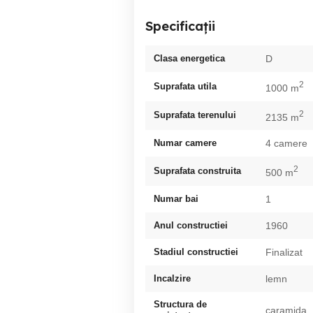
Specificații
Clasa energetica
D
2
Suprafata utila
1000 m
2
Suprafata terenului
2135 m
Numar camere
4 camere
2
Suprafata construita
500 m
Numar bai
1
Anul constructiei
1960
Stadiul constructiei
Finalizat
Incalzire
lemn
Structura de
caramida