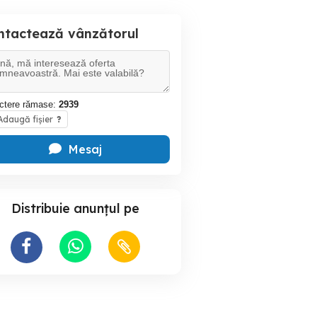
ntactează vânzătorul
ctere rămase:
2939
daugă fișier
?
Mesaj
Distribuie anunțul pe