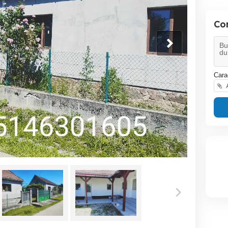
Co
Cara
A