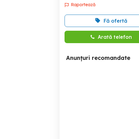
Raportează
Fă ofertă
Arată telefon
Anunțuri recomandate
Vand casa in Zadareni
CASA BOIEREASCA pe
ID:RH-37250-property
In
Zadareni
69,000 EUR