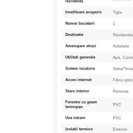
rezistenta
Invelitoare acoperis
Tigla
Numar bucatarii
1
Destinatie
Rezidentia
Amenajare strazi
Asfaltate
Utilitati generale
Apa, Cure
Sistem incalzire
Soba/Tera
Acces internet
Fibra opti
Stare interior
Renovat
Ferestre cu geam
PVC
termopan
Usa intrare
PVC
Izolatii termice
Exterior