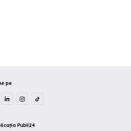
ne pe
licația Publi24