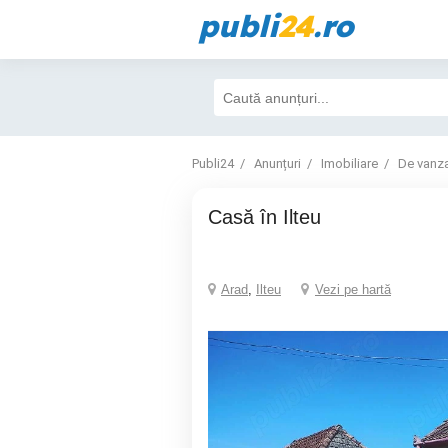
publi
24
.ro
Publi24
Anunțuri
Imobiliare
De vanz
Casă în Ilteu
Arad
,
Ilteu
Vezi pe hartă