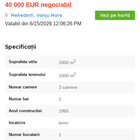
40 000
EUR
negociabil
Mehedinti
,
Vanju Mare
Vezi pe hartă
Valabil din 6/15/2026 12:06:26 PM
Specificații
2
Suprafata utila
1000 m
2
Suprafata terenului
1000 m
Numar camere
3 camere
Numar bai
1
Anul constructiei
1965
Incalzire
lemn
Numar bucatarii
1