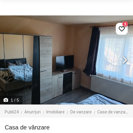
3
1
/ 5
Publi24
Anunțuri
Imobiliare
De vanzare
Case de vanzare
casa de vânzare