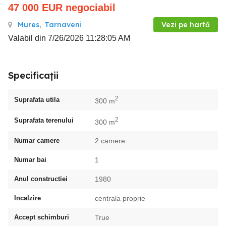
47 000
EUR
negociabil
Mures
,
Tarnaveni
Vezi pe hartă
Valabil din 7/26/2026 11:28:05 AM
Specificații
2
Suprafata utila
300 m
2
Suprafata terenului
300 m
Numar camere
2 camere
Numar bai
1
Anul constructiei
1980
Incalzire
centrala proprie
Accept schimburi
True