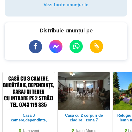
Vezi toate anunțurile
Distribuie anunțul pe
Casa 3
Casa cu 2 corpuri de
Refugiu pretios:jacuzzi,
camere,dependinte,
cladire | zona 7
lemn m
teren-intrare pe2 strazi in
Noiembrie
teren
Tarnaveni-Centru
cuptor, i
Tarnaveni
Targu Mures
Lu