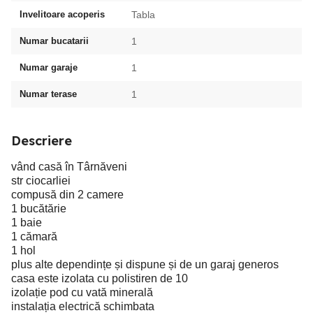
Invelitoare acoperis
Tabla
Numar bucatarii
1
Numar garaje
1
Numar terase
1
Descriere
vând casă în Târnăveni
str ciocarliei
compusă din 2 camere
1 bucătărie
1 baie
1 cămară
1 hol
plus alte dependințe și dispune și de un garaj generos
casa este izolata cu polistiren de 10
izolație pod cu vată minerală
instalația electrică schimbata