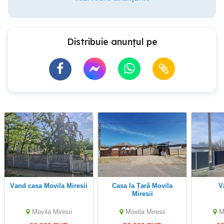
Distribuie anunțul pe
vand casa Movila Miresii
Casa la Țară Movila
Miresii
Movila Miresii
Movila Miresii
M