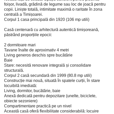
foișor, livadă, grădină de legume sau loc de joacă pentru
copii. Liniște totală, intimitate maximă o raritate în zona
centrală a Timișoarei.
Corpul 1 casa principală din 1920 (106 mp utili)
Casă centenară cu arhitectură autentică timișoreană,
păstrând proporțiile epocii:
2 dormitoare mari
Tavane înalte de aproximativ 4 metri
Living generos deschis spre bucătărie
Baie
Stare: necesită renovare integrală și consolidare
structurală.
Corpul 2 casă secundară din 1999 (80.8 mp utili)
Construcție mai nouă, situată în spatele curții, în stare
locuibilă imediată:
Living, dormitor, bucătărie, baie
Anexă dedicată pentru depozitare (unelte, biciclete,
obiecte sezoniere)
Compartimentare practică pe un nivel
Această casă oferă flexibilitate considerabilă: locuire