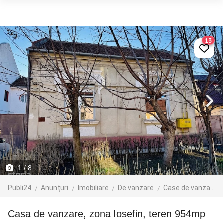
13
1
/ 8
Publi24
Anunțuri
Imobiliare
De vanzare
Case de vanzare
Casa de vanzare, zona Iosefin, teren 954mp