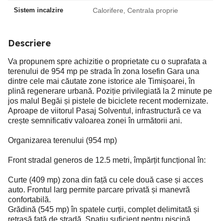
Sistem incalzire
Calorifere, Centrala proprie
Descriere
Va propunem spre achizitie o proprietate cu o suprafata a
terenului de 954 mp pe strada în zona Iosefin Gara una
dintre cele mai căutate zone istorice ale Timișoarei, în
plină regenerare urbană. Poziție privilegiată la 2 minute pe
jos malul Begăi și pistele de biciclete recent modernizate.
Aproape de viitorul Pasaj Solventul, infrastructură ce va
crește semnificativ valoarea zonei în următorii ani.
Organizarea terenului (954 mp)
Front stradal generos de 12.5 metri, împărțit funcțional în:
Curte (409 mp) zona din față cu cele două case și acces
auto. Frontul larg permite parcare privată și manevră
confortabilă.
Grădină (545 mp) în spatele curții, complet delimitată și
retrasă față de stradă. Spațiu suficient pentru piscină,