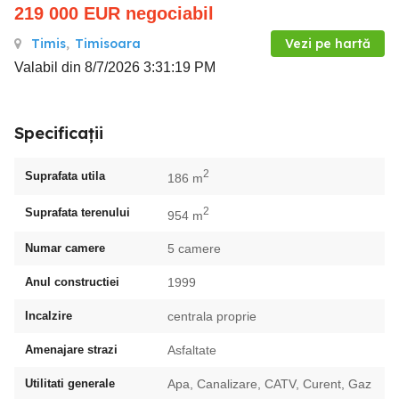
219 000
EUR
negociabil
Timis
,
Timisoara
Vezi pe hartă
Valabil din 8/7/2026 3:31:19 PM
Specificații
2
Suprafata utila
186 m
2
Suprafata terenului
954 m
Numar camere
5 camere
Anul constructiei
1999
Incalzire
centrala proprie
Amenajare strazi
Asfaltate
Utilitati generale
Apa, Canalizare, CATV, Curent, Gaz