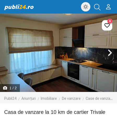
publi
24
.ro
9
1
/ 2
Publi24
Anunțuri
Imobiliare
De vanzare
Case de vanzare
Casa de vanzare la 10 km de cartier Trivale