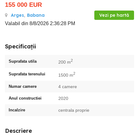
155 000
EUR
Arges
,
Babana
Vezi pe hartă
Valabil din 8/8/2026 2:36:28 PM
Specificații
2
Suprafata utila
200 m
2
Suprafata terenului
1500 m
Numar camere
4 camere
Anul constructiei
2020
Incalzire
centrala proprie
Descriere