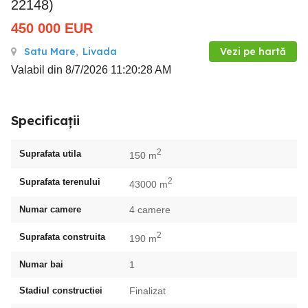
22148)
450 000
EUR
Satu Mare
,
Livada
Vezi pe hartă
Valabil din 8/7/2026 11:20:28 AM
Specificații
2
Suprafata utila
150 m
2
Suprafata terenului
43000 m
Numar camere
4 camere
2
Suprafata construita
190 m
Numar bai
1
Stadiul constructiei
Finalizat