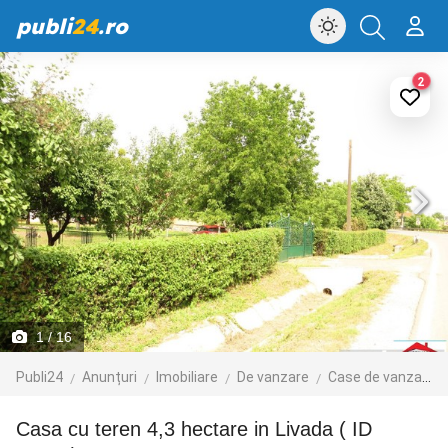
publi
24
.ro
2
1
/ 16
Publi24
Anunțuri
Imobiliare
De vanzare
Case de vanzare
Casa cu teren 4,3 hectare in Livada ( ID