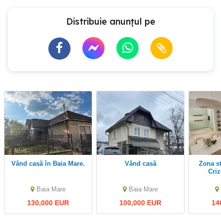
Distribuie anunțul pe
Vând casă în Baia Mare.
Vând casă
Zona str. Victoriei (str.
Criz
PROIECT
duplex,
Baia Mare
Baia Mare
130,000 EUR
100,000 EUR
14