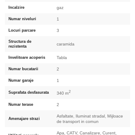
Incalzire
gaz
Numar niveluri
1
Locuri parcare
3
Structura de
caramida
rezistenta
Invelitoare acoperis
Tabla
Numar bucatarii
2
Numar garaje
1
2
Suprafata desfasurata
340 m
Numar terase
2
Asfaltate, Iluminat stradal, Mijloace
Amenajare strazi
de transport in comun
Apa, CATV, Canalizare, Curent,