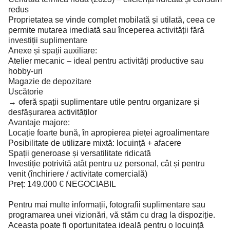
redus
Proprietatea se vinde complet mobilată și utilată, ceea ce
permite mutarea imediată sau începerea activității fără
investiții suplimentare
Anexe și spații auxiliare:
Atelier mecanic – ideal pentru activități productive sau
hobby-uri
Magazie de depozitare
Uscătorie
→ oferă spații suplimentare utile pentru organizare și
desfășurarea activităților
Avantaje majore:
Locație foarte bună, în apropierea pieței agroalimentare
Posibilitate de utilizare mixtă: locuință + afacere
Spații generoase și versatilitate ridicată
Investiție potrivită atât pentru uz personal, cât și pentru
venit (închiriere / activitate comercială)
Preț: 149.000 € NEGOCIABIL
Pentru mai multe informații, fotografii suplimentare sau
programarea unei vizionări, vă stăm cu drag la dispoziție.
Aceasta poate fi oportunitatea ideală pentru o locuință