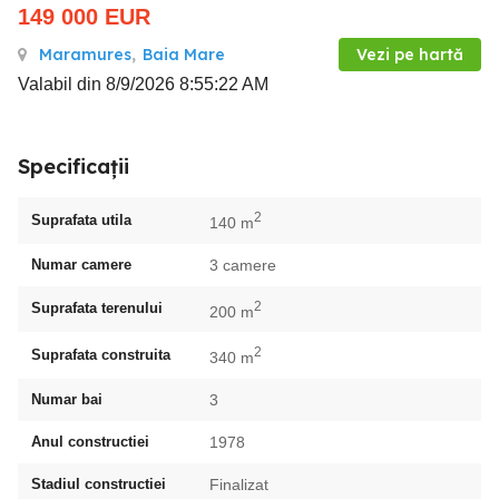
149 000
EUR
Maramures
,
Baia Mare
Vezi pe hartă
Valabil din 8/9/2026 8:55:22 AM
Specificații
2
Suprafata utila
140 m
Numar camere
3 camere
2
Suprafata terenului
200 m
2
Suprafata construita
340 m
Numar bai
3
Anul constructiei
1978
Stadiul constructiei
Finalizat