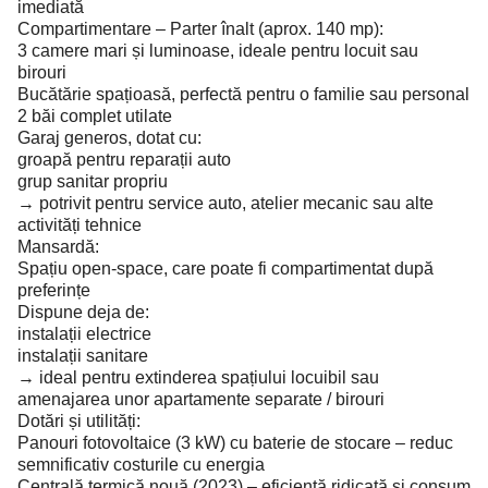
imediată
Compartimentare – Parter înalt (aprox. 140 mp):
3 camere mari și luminoase, ideale pentru locuit sau
birouri
Bucătărie spațioasă, perfectă pentru o familie sau personal
2 băi complet utilate
Garaj generos, dotat cu:
groapă pentru reparații auto
grup sanitar propriu
→ potrivit pentru service auto, atelier mecanic sau alte
activități tehnice
Mansardă:
Spațiu open-space, care poate fi compartimentat după
preferințe
Dispune deja de:
instalații electrice
instalații sanitare
→ ideal pentru extinderea spațiului locuibil sau
amenajarea unor apartamente separate / birouri
Dotări și utilități:
Panouri fotovoltaice (3 kW) cu baterie de stocare – reduc
semnificativ costurile cu energia
Centrală termică nouă (2023) – eficiență ridicată și consum