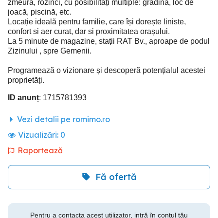
zmeură, rozinci, cu posibilități multiple: grădină, loc de
joacă, piscină, etc.
Locație ideală pentru familie, care își dorește liniste,
confort si aer curat, dar si proximitatea orașului.
La 5 minute de magazine, stații RAT Bv., aproape de podul
Zizinului , spre Gemenii.
Programează o vizionare și descoperă potențialul acestei
proprietăți.
ID anunț
: 1715781393
Vezi detalii pe romimo.ro
Vizualizări:
0
Raportează
Fă ofertă
Pentru a contacta acest utilizator, intră în contul tău