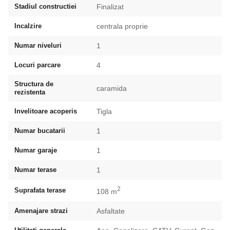
Stadiul constructiei
Finalizat
Incalzire
centrala proprie
Numar niveluri
1
Locuri parcare
4
Structura de
caramida
rezistenta
Invelitoare acoperis
Tigla
Numar bucatarii
1
Numar garaje
1
Numar terase
1
2
Suprafata terase
108 m
Amenajare strazi
Asfaltate