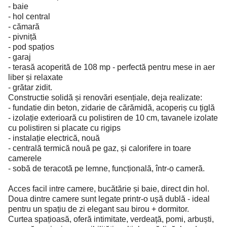
- baie
- hol central
- cămară
- pivniță
- pod spațios
- garaj
- terasă acoperită de 108 mp - perfectă pentru mese in aer
liber și relaxate
- grătar zidit.
Constructie solidă și renovări esențiale, deja realizate:
- fundatie din beton, zidarie de cărămidă, acoperiș cu țiglă
- izolație exterioară cu polistiren de 10 cm, tavanele izolate
cu polistiren si placate cu rigips
- instalație electrică, nouă
- centrală termică nouă pe gaz, și calorifere in toare
camerele
- sobă de teracotă pe lemne, funcțională, într-o cameră.
Acces facil intre camere, bucătărie și baie, direct din hol.
Doua dintre camere sunt legate printr-o ușă dublă - ideal
pentru un spațiu de zi elegant sau birou + dormitor.
Curtea spațioasă, oferă intimitate, verdeață, pomi, arbuști,