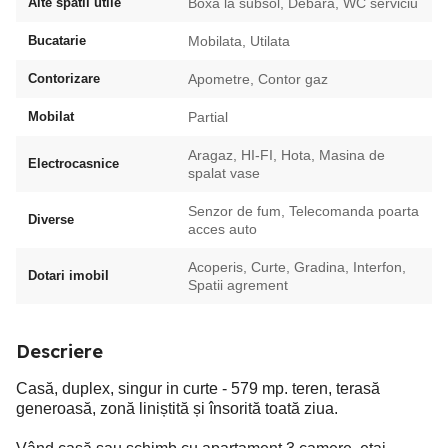
Alte spatii utile
Boxa la subsol, Debara, WC serviciu
Bucatarie
Mobilata, Utilata
Contorizare
Apometre, Contor gaz
Mobilat
Partial
Aragaz, HI-FI, Hota, Masina de
Electrocasnice
spalat vase
Senzor de fum, Telecomanda poarta
Diverse
acces auto
Acoperis, Curte, Gradina, Interfon,
Dotari imobil
Spatii agrement
Descriere
Casă, duplex, singur in curte - 579 mp. teren, terasă
generoasă, zonă liniștită și însorită toată ziua.