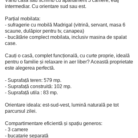
Vând casă sau schimb cu apartament 3 camere, etaj
intermediar. Cu orientare sud sau est.
Parțial mobilata:
- sufragerie cu mobilă Madrigal (vitrină, servant, masa 6
scaune, dulăpior pentru tv, canapea)
- bucătărie complect mobilata, inclusiv masina de spalat
case.
Cauți o casă, complet funcțională, cu curte proprie, ideală
pentru o familie și relaxare in aer liber? Această proprietate
este alegerea perfectă.
- Suprafață teren: 579 mp.
- Suprafață construită: 102 mp.
- Suprafață utila : 83 mp.
Orientare ideala: est-sud-vest, lumină naturală pe tot
parcursul zilei.
Compartimentare eficientă și spațiu generos:
- 3 camere
- bucatarie separată