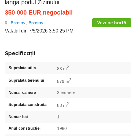
langa podul Zizinului
350 000
EUR
negociabil
Brasov
,
Brasov
Vezi pe hartă
Valabil din 7/5/2026 3:50:25 PM
Specificații
2
Suprafata utila
83 m
2
Suprafata terenului
579 m
Numar camere
3 camere
2
Suprafata construita
83 m
Numar bai
1
Anul constructiei
1960