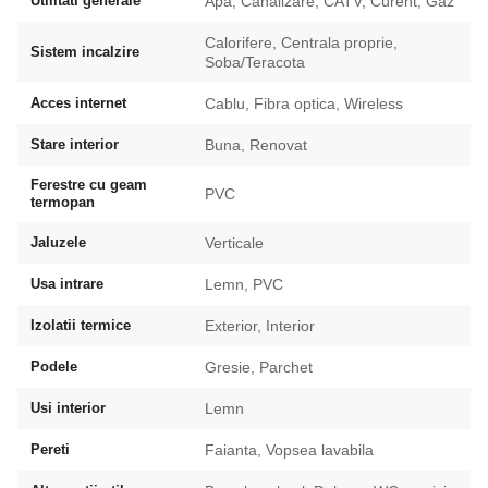
Utilitati generale
Apa, Canalizare, CATV, Curent, Gaz
Calorifere, Centrala proprie,
Sistem incalzire
Soba/Teracota
Acces internet
Cablu, Fibra optica, Wireless
Stare interior
Buna, Renovat
Ferestre cu geam
PVC
termopan
Jaluzele
Verticale
Usa intrare
Lemn, PVC
Izolatii termice
Exterior, Interior
Podele
Gresie, Parchet
Usi interior
Lemn
Pereti
Faianta, Vopsea lavabila