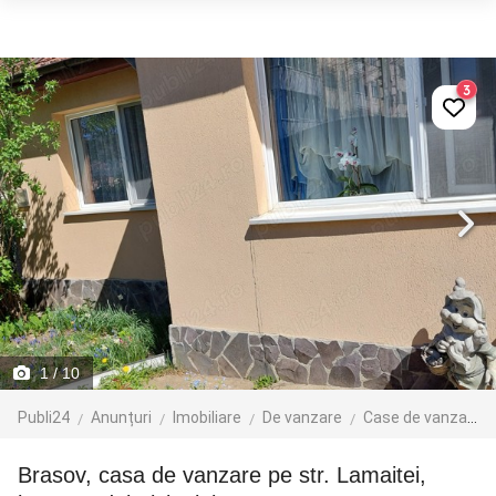
3
1
/ 10
Publi24
Anunțuri
Imobiliare
De vanzare
Case de vanzare
Brasov, casa de vanzare pe str. Lamaitei,