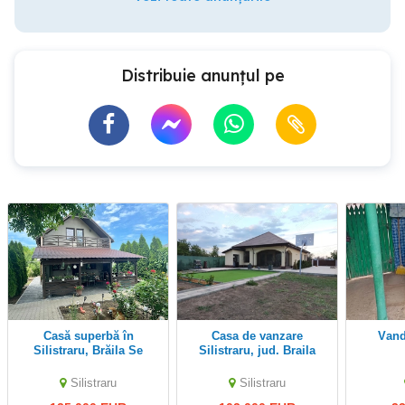
Distribuie anunțul pe
Casă superbă în
Casa de vanzare
Van
Silistraru, Brăila Se
Silistraru, jud. Braila
vinde COMPLET
MOBILATĂ și UTILATĂ
Silistraru
Silistraru