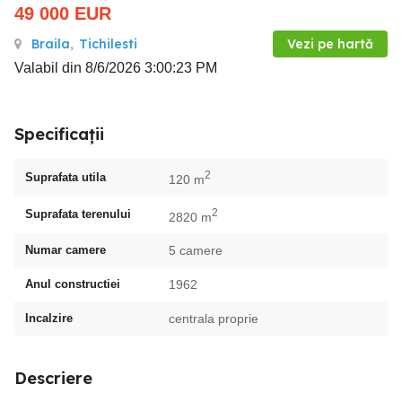
49 000
EUR
Braila
,
Tichilesti
Vezi pe hartă
Valabil din 8/6/2026 3:00:23 PM
Specificații
2
Suprafata utila
120 m
2
Suprafata terenului
2820 m
Numar camere
5 camere
Anul constructiei
1962
Incalzire
centrala proprie
Descriere