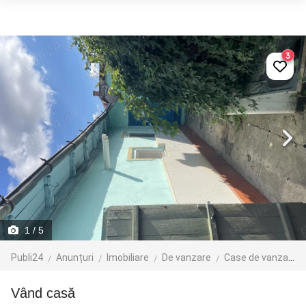
3
1
/ 5
Publi24
Anunțuri
Imobiliare
De vanzare
Case de vanzare
Vând casă