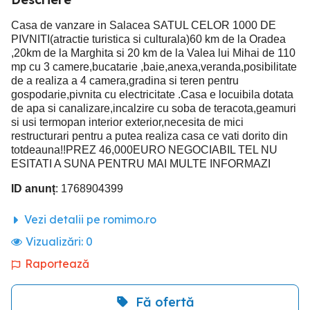
Casa de vanzare in Salacea SATUL CELOR 1000 DE
PIVNITI(atractie turistica si culturala)60 km de la Oradea
,20km de la Marghita si 20 km de la Valea lui Mihai de 110
mp cu 3 camere,bucatarie ,baie,anexa,veranda,posibilitate
de a realiza a 4 camera,gradina si teren pentru
gospodarie,pivnita cu electricitate .Casa e locuibila dotata
de apa si canalizare,incalzire cu soba de teracota,geamuri
si usi termopan interior exterior,necesita de mici
restructurari pentru a putea realiza casa ce vati dorito din
totdeauna!!PREZ 46,000EURO NEGOCIABIL TEL NU
ESITATI A SUNA PENTRU MAI MULTE INFORMAZI
ID anunț
: 1768904399
Vezi detalii pe romimo.ro
Vizualizări:
0
Raportează
Fă ofertă