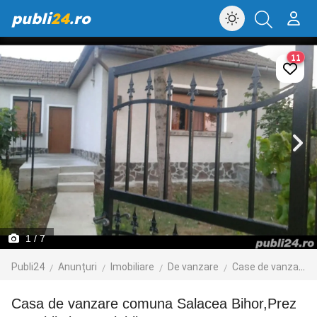
publi
24
.ro
11
1
/ 7
Publi24
Anunțuri
Imobiliare
De vanzare
Case de vanzare
Casa de vanzare comuna Salacea Bihor,Prez