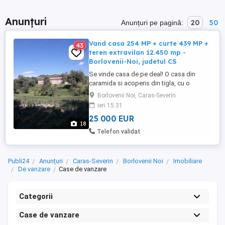
Anunțuri
20
50
Anunțuri pe pagină:
Vand casa 254 MP + curte 439 MP +
43
teren extravilan 12.450 mp -
Borlovenii-Noi, judetul CS
Se vinde casa de pe deal! O casa din
caramida si acoperis din tigla, cu o
priveliste minunata spre sat. Suficient de
Borlovenii Noi, Caras-Severin
aproape de strada principala astfel incat
ieri 15:31
sa nu fie o corvoada sa mergi la magazin,
25 000 EUR
dar perfect asezata pentru a te bucura de
18
liniste si ciripit de pasarele. Un loc in care
Telefon validat
copiii pot ...
Publi24
Anunțuri
Caras-Severin
Borlovenii Noi
Imobiliare
De vanzare
Case de vanzare
Categorii
Case de vanzare