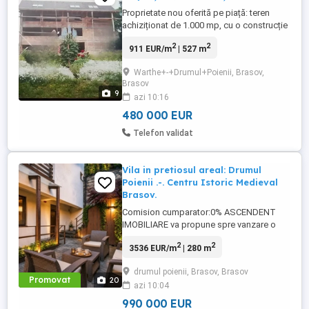
Proprietate nou oferită pe piață: teren
achiziționat de 1.000 mp, cu o construcție
de 527 mp desfășurați (S+D+P+E, 4
2
2
911 EUR/m
| 527 m
niveluri), la 10 minute de mers pe jos de
Centrul Vechi. Structură din beton armat
Warthe+-+Drumul+Poienii, Brasov,
monolit, cu zidărie de cărămidă, șarpantă
Brasov
din lemn și învelitoare din țiglă. Distribuție
9
azi 10:16
generoasă: ...
480 000 EUR
Telefon validat
Vila in pretiosul areal: Drumul
Poienii .-. Centru Istoric Medieval
Brasov.
Comision cumparator:0% ASCENDENT
IMOBILIARE va propune spre vanzare o
locuinta exceptionala, edificata in 2016,
2
2
3536 EUR/m
| 280 m
aproape de centrul orasului, in arealul
Drumul Poienii - Centru Istoric Medieval
drumul poienii, Brasov, Brasov
Brasov, pozitionata intr-o zona cu un view
Promovat
20
azi 10:04
deosebit, liniste si aer curat. Va invitam sa
experimentati o ...
990 000 EUR