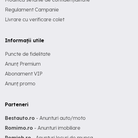
Regulament Campanie
Livrare cu verificare colet
Informații utile
Puncte de fidelitate
Anunț Premium
Abonament VIP
Anunț promo
Parteneri
Bestauto.ro
- Anunturi auto/moto
Romimo.ro
- Anunturi imobiliare
Romjob.ro
- Anunturi locuri de munca