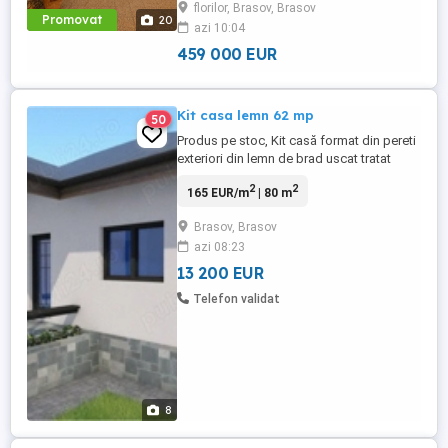
florilor, Brasov, Brasov
Brasov Iti prezinta in sistem de
Promovat
20
azi 10:04
REPREZENTARE, o vila eleganta, situata in
Cartierul Florilor, o proprietate ...
459 000 EUR
Kit casa lemn 62 mp
50
Produs pe stoc, Kit casă format din pereti
exteriori din lemn de brad uscat tratat
dublu rândeluit 145x45 placat la exterior
2
2
165 EUR/m
| 80 m
cu osb3 de 10mm iar la interior cu osb3
de 10mm. pereti interiori din lemn uscat
Brasov, Brasov
tratat dublu rândeluit 95x45 dublu placat
azi 08:23
cu osb3 de 10mm. acoperiș șarpantă
drept cu căpriori ...
13 200 EUR
Telefon validat
8