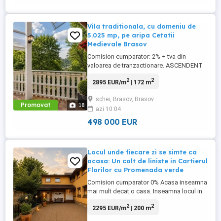
Vila traditionala, cu domeniu de
5.025 mp, pe aripa Cetatii
Medievale Brasov
Comision cumparator: 2% + tva din
valoarea de tranzactionare. ASCENDENT
IMOBILIARE este onorata sa va prezinte o
2
2
2895 EUR/m
| 172 m
casa cu arhitectura particulara construita
in anul 1950 si mansardata in 2004, atrage
schei, Brasov, Brasov
atentia prin autenticitate si soliditate, fiind
Promovat
18
azi 10:04
realizata pe o structura din caramida care
ii confera ...
498 000 EUR
Locul unde fiecare zi se simte ca
acasa: Un colt de liniste in Cartierul
Florilor cu Promenada verde
Comision cumparator 0% Acasa inseamna
mai mult decat o casa. Inseamna locul in
care creezi amintiri, te bucuri de fiecare
2
2
2295 EUR/m
| 200 m
anotimp si ai suficient spatiu pentru
intreaga familie! Ascendent Imobiliare