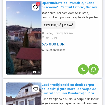
Oportunitate de investitie, "Casa
1
cu icoana", Centrul Istoric, Brasov
Atat pentru cei care doresc linistea,
confortul si o panorama splendida pentru
caminul lor, cat si pentru cei care doresc o
2
2
2177 EUR/m
| 310 m
afacere in turism, aceasta proprietate este
solutia potrivita. Proprietatea pe care
Schei, Brasov, Brasov
vreau să v-o prezint se afla pe strada
azi 12:21
Constantin Lacea (denumita in vechime
Ciocrac) la nr. ...
675 000 EUR
Telefon validat
12
Casă tradițională cu două corpuri
de locuit și șură mare, aproape de
centrul comunei Dumbrăvița, Bra
Casă tradițională cu două corpuri de locuit
și șură mare, aproape de centrul comunei