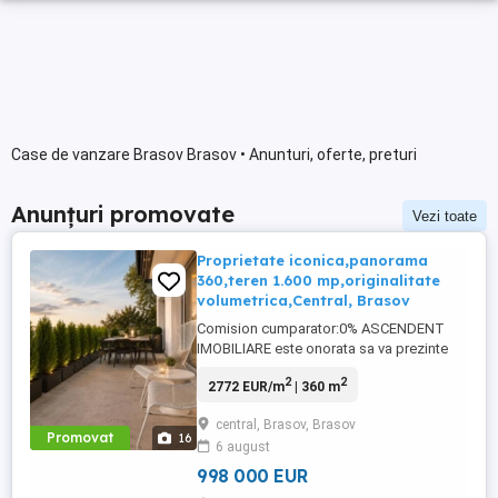
Case de vanzare Brasov Brasov • Anunturi, oferte, preturi
Anunțuri promovate
Vezi toate
Proprietate iconica,panorama
360,teren 1.600 mp,originalitate
volumetrica,Central, Brasov
Comision cumparator:0% ASCENDENT
IMOBILIARE este onorata sa va prezinte
spre vanzare o vila individuala cu 6
2
2
2772 EUR/m
| 360 m
camere, 360 mp utili si un teren
impresionant de 1.600 mp, amplasata intr-
central, Brasov, Brasov
una dintre cele mai apreciate zone din
Promovat
16
6 august
centrul Brasovului, unde fiecare fereastra
devine un tablou viu, iar privelistea ...
998 000 EUR