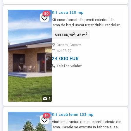
Kit casa 120 mp
50
Kit casa format din pereti exteriori din
lemn de brad uscat tratat dublu randeluit
145x45 placat la exterior cu osb3 de
2
2
533 EUR/m
| 45 m
10mm iar la interior cu osb3 de 10mm.
pereti interiori din lemn uscat tratat dublu
Brasov, Brasov
randeluit 95x45 dulu placat cu osb3 de
azi 08:22
10mm. acoperis sarpanta in doua ape cu
capriori din lemn uscat ...
24 000 EUR
Telefon validat
7
Kit casă lemn 103 mp
54
Vindem structuri de case prefabricate din
lemn. Casele se executa in fabrica si se