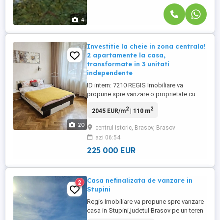
4
Investitie la cheie in zona centrala!
2 apartamente la casa,
transformate in 3 unitati
independente
ID intern: 7210 REGIS Imobiliare va
propune spre vanzare o proprietate cu
potential investitional deosebit, situata pe
2
2
2045 EUR/m
| 110 m
Strada Vlad Tepes, intr-o zona centrala si
apreciata a Brasovului. Investitie la cheie! 2
20
centrul istoric, Brasov, Brasov
apartamente la casa, transformate in 3
azi 06:54
unitati independente cu intrari separate
ndash; ideale ...
225 000 EUR
Casa nefinalizata de vanzare in
2
Stupini
Regis Imobiliare va propune spre vanzare
casa in Stupini,judetul Brasov pe un teren
de 500 mp .Locuinta este in stadiul de