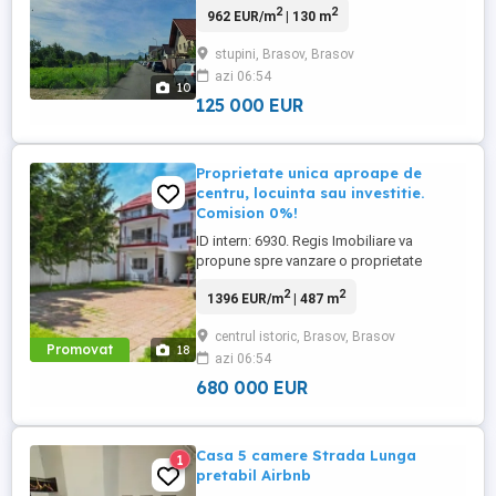
2
2
962 EUR/m
| 130 m
constructie la gri si este compartimentata
in 3 camere , oferind posibilitatea
stupini, Brasov, Brasov
personalizarii finisajelor dupa preferintele
azi 06:54
noului proprietar .In momentul de fata se
10
lucreaza la ...
125 000 EUR
Proprietate unica aproape de
centru, locuinta sau investitie.
Comision 0%!
ID intern: 6930. Regis Imobiliare va
propune spre vanzare o proprietate
diferita de tot ce vezi de obicei pe piata.
2
2
1396 EUR/m
| 487 m
Nu este doar o casa mare si nici genul
acela de imobil facut doar sa dea bine in
centrul istoric, Brasov, Brasov
poze. Este o proprietate cu substanta, cu
Promovat
18
azi 06:54
spatiu real si cu foarte multe posibilitati
pentru cine stie ...
680 000 EUR
Casa 5 camere Strada Lunga
1
pretabil Airbnb