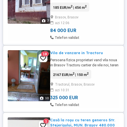
Dumbrăvița, județul Brașov Se vinde
2
2
185 EUR/m
| 454 m
gospodărie situată într-o zonă liniștită și
accesibilă din comuna Dumbrăvița, județul
Brasov, Brasov
Brașov (nelocuită de câțiva ani), la
7
azi 12:06
aproximativ 20 de minute de Brașov, 10
minute de Codlea, ...
84 000 EUR
Telefon validat
Vila de vanzare in Tractoru
18
Persoana fizica proprietari vand vila noua
in Brasov Tractoru cartier de vile noi, teren
600mp, parter, etaj, pod cu scara continua
2
2
2167 EUR/m
| 150 m
de la etaj. Etaj 3 dormitoare fiecare cu baie
proprie. Parter bucatarie, sufragerie, loc
Tractorul, Brasov, Brasov
de luat masa, baie, camera de zi sau
azi 10:31
dormitor, camara, camera centrala, hol.
Curte ...
325 000 EUR
10
Telefon validat
Casă la roșu cu teren generos Str.
1
Stejerișului, MUN. Brașov 480.000