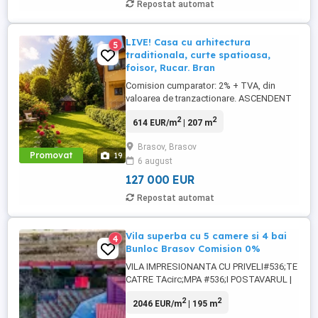
Repostat automat
LIVE! Casa cu arhitectura
5
traditionala, curte spatioasa,
foisor, Rucar. Bran
Comision cumparator: 2% + TVA, din
valoarea de tranzactionare. ASCENDENT
IMOBILIARE va propune spre vanzare o
2
2
614 EUR/m
| 207 m
vila individuala situata in zona Rucar-Bran,
judetul Brasov, proprietate cu un caracter
Brasov, Brasov
aparte, destinata celor care apreciaza
Promovat
19
6 august
spatiul, linistea si frumusetea unui cadru
natural deosebit. Imobilul ...
127 000 EUR
Repostat automat
Vila superba cu 5 camere si 4 bai
4
Bunloc Brasov Comision 0%
VILA IMPRESIONANTA CU PRIVELI#536;TE
CATRE TAcirc;MPA #536;I POSTAVARUL |
BUNLOC | STRADA PASTORULUI Icirc;ntr-
2
2
2046 EUR/m
| 195 m
o zona deosebit de linistita, unde natura
devine parte din stilul tau de viata, aceasta