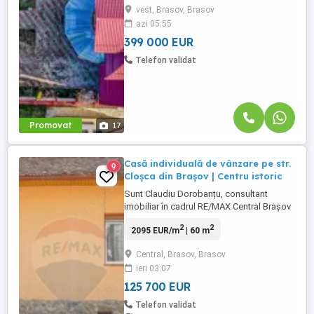
vest, Brasov, Brasov
vila impunatoare iti ofera spatiu, confort si
azi 05:55
eleganta. Cu 5 camere + si leaving open
space cu bucataria ...
399 000 EUR
Telefon validat
Promovat
17
Casă individuală de vânzare pe str.
9
Cloșca din Brașov | Centru istoric
Sunt Claudiu Dorobanțu, consultant
imobiliar în cadrul RE/MAX Central Brașov
și vă propun o oportunitate rară în inima
2
2
2095 EUR/m
| 60 m
Brașovului - casă individuală situată în
zona exclusivistă a Centrului Istoric, pe
Central, Brasov, Brasov
Strada Cloșca, nr. 16, cu priveliște superbă
ieri 03:07
spre Tâmpa și Cetățuie. Proprietatea
îmbină farmecul unei ...
125 700 EUR
Telefon validat