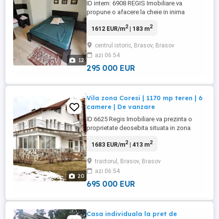
ID intern: 6908 REGIS Imobiliare va
propune o afacere la cheie in inima
Brasovului ndash; pensiune ( casa )
2
2
1612 EUR/m
| 183 m
complet functionala, situata pe Str. Lunga,
la doar cativa pasi de centrul vechi.
centrul istoric, Brasov, Brasov
Proprietatea dispune de: 5 camere, fiecare
azi 06:54
cu baie proprie Bucatarie complet utilata 2
12
holuri generoase Beci ...
295 000 EUR
Vila zona Coresi | 1170 mp teren | 6
camere | De vanzare
ID:6625 Regis Imobiliare va prezinta o
proprietate deosebita situata in zona
Tractorul, in proximitatea mall-ului Coresi,
2
2
1683 EUR/m
| 413 m
una dintre cele mai cautate zone din
Brasov, cu acces rapid catre toate
tractorul, Brasov, Brasov
punctele de interes. Date generale si
azi 06:54
structura Regim de inaltime: subsol +
20
parter + etaj Suprafata utila: ...
695 000 EUR
Casa individuala la pret de