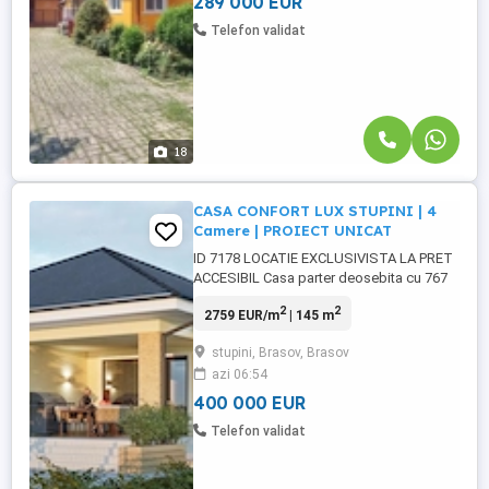
289 000 EUR
Telefon validat
18
CASA CONFORT LUX STUPINI | 4
Camere | PROIECT UNICAT
ID 7178 LOCATIE EXCLUSIVISTA LA PRET
ACCESIBIL Casa parter deosebita cu 767
mp teren, curte individuala, 200 mp
2
2
2759 EUR/m
| 145 m
construiti, 145 mp locuibili. Design
American. MATERIALE FOLOSITE: SIP
stupini, Brasov, Brasov
GROSIME 37 cm ACOPERIS DIN #538;IGLA
azi 06:54
CU GARANTIE UNICITATE SI
ACCESIBILITATE Liniste si natura, vedere
400 000 EUR
sudica si ...
Telefon validat