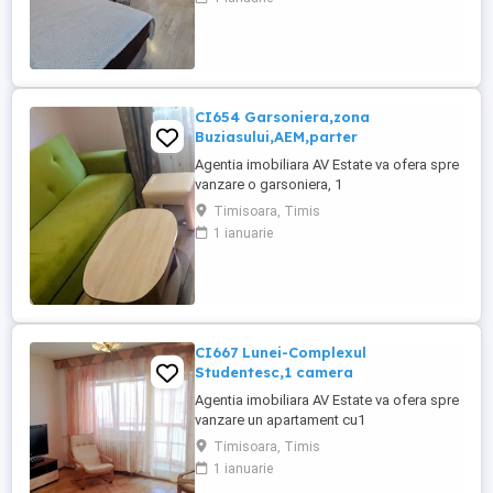
din 3,in zona Dorobantilor linga zona
Simion Barnutiu.Apartamentul este o
mansarda,facuta din fabricatia blocului nu
adaugata ulterior. Bloc din 2014.
Compartimentarea ...
CI654 Garsoniera,zona
Buziasului,AEM,parter
Agentia imobiliara AV Estate va ofera spre
vanzare o garsoniera, 1
camera,Renovata,avand suprafata utila de
Timisoara, Timis
13mp, situata Parter intr-un imobil in regim
1 ianuarie
de inaltime P+4E, in zona Buziasilui,AEM,in
spate la banca BRD. .Blocul este Izolat
termic, la parter sint doar 2 garsoniere pe
nivel si o uscatorie..Apartamentul ...
CI667 Lunei-Complexul
Studentesc,1 camera
Agentia imobiliara AV Estate va ofera spre
vanzare un apartament cu1
camera,Decomandat,avand suprafata
Timisoara, Timis
utila de 37 mp+ balcon de 3mp,, este
1 ianuarie
situat laEt.6 intr-un imobil in regim de