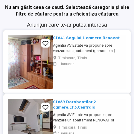
Nu am găsit ceea ce cauți.
Selectează categoria și alte
filtre de căutare pentru a eficientiza căutarea
Anunțuri care te-ar putea interesa
CI641 Sagului,1 camera,Renovat
Agentia AV Estate va propune spre
vanzare un apartament (garsoniera )
recent Renovat,cu 1 camera,la Et.4 din
Timisoara, Timis
4,situat in zona Sagului,aproape de Piata
1 ianuarie
Doina.Blocul are acoperis.,Apartamentul
este semidecomandat,avand suprafata
utila de 22 mp, Compartimentarea
imobilului : - hol cu spatiu de depozitare -
...
CI669 Dorobantilor,2
camere,Et.3,Centrala
Agentia AV Estate va propune spre
vanzare un apartament RENOVAT si
AMENAJAT, cu 2 camere,decomandat, cu
Timisoara, Timis
o suprafata utila de 38 mp, situat la Et.3
1 ianuarie