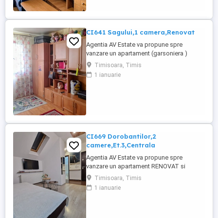
zona cu verdeata si cu aer curat.
Apartamentul este Renovat in totalitate
Este ...
CI641 Sagului,1 camera,Renovat
Agentia AV Estate va propune spre
vanzare un apartament (garsoniera )
recent Renovat,cu 1 camera,la Et.4 din
Timisoara, Timis
4,situat in zona Sagului,aproape de Piata
1 ianuarie
Doina.Blocul are acoperis.,Apartamentul
este semidecomandat,avand suprafata
utila de 22 mp, Compartimentarea
imobilului : - hol cu spatiu de depozitare -
...
CI669 Dorobantilor,2
camere,Et.3,Centrala
Agentia AV Estate va propune spre
vanzare un apartament RENOVAT si
AMENAJAT, cu 2 camere,decomandat, cu
Timisoara, Timis
o suprafata utila de 38 mp, situat la Et.3
1 ianuarie
din 3,in zona Dorobantilor linga zona
Simion Barnutiu.Apartamentul este o
mansarda,facuta din fabricatia blocului nu