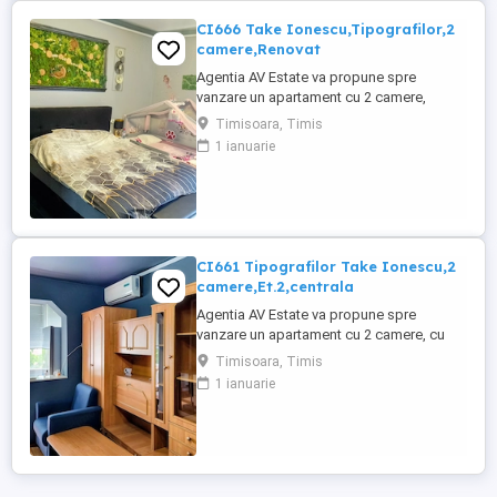
CI666 Take Ionescu,Tipografilor,2
camere,Renovat
Agentia AV Estate va propune spre
vanzare un apartament cu 2 camere,
complet RENOVAT si UTILAT, cu
Timisoara, Timis
suprafata utila de 47 mp, situat la Et.2 din
1 ianuarie
2,, in zona Tipografilor,langa Take
Ionescu, aproape de Medicina. Nu este la
bulevard, blocul este din caramida si are
acoperis.,acces la pod. Oportunitate ...
CI661 Tipografilor Take Ionescu,2
camere,Et.2,centrala
Agentia AV Estate va propune spre
vanzare un apartament cu 2 camere, cu
suprafata utila de 40 mp, situat la Etajul 2
Timisoara, Timis
din 4,in zona Tipografilor,linga Take
1 ianuarie
Ionescu,aproape de Vivalia,Isho si
Medicina,Panorama este frumoasa,intr o
zona cu verdeata si cu aer curat.
Apartamentul este Renovat in totalitate
Este ...