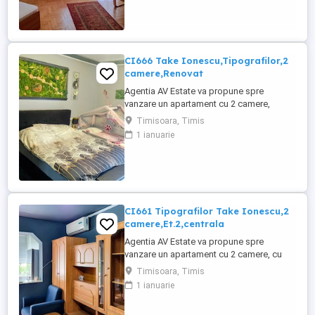
inaltime P+8E, in zona Lunei,aproapr de
Complexul Studentesc.Blocul are
acoperis cu tigla . Apartamentul este
model mare,total ...
CI666 Take Ionescu,Tipografilor,2
camere,Renovat
Agentia AV Estate va propune spre
vanzare un apartament cu 2 camere,
complet RENOVAT si UTILAT, cu
Timisoara, Timis
suprafata utila de 47 mp, situat la Et.2 din
1 ianuarie
2,, in zona Tipografilor,langa Take
Ionescu, aproape de Medicina. Nu este la
bulevard, blocul este din caramida si are
acoperis.,acces la pod. Oportunitate ...
CI661 Tipografilor Take Ionescu,2
camere,Et.2,centrala
Agentia AV Estate va propune spre
vanzare un apartament cu 2 camere, cu
suprafata utila de 40 mp, situat la Etajul 2
Timisoara, Timis
din 4,in zona Tipografilor,linga Take
1 ianuarie
Ionescu,aproape de Vivalia,Isho si
Medicina,Panorama este frumoasa,intr o