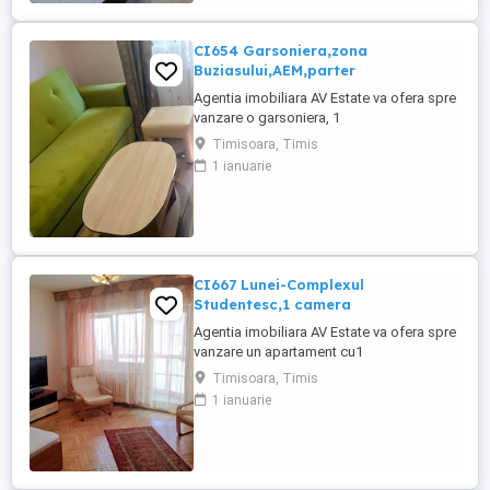
adaugata ulterior. Bloc din 2014.
Compartimentarea ...
CI654 Garsoniera,zona
Buziasului,AEM,parter
Agentia imobiliara AV Estate va ofera spre
vanzare o garsoniera, 1
camera,Renovata,avand suprafata utila de
Timisoara, Timis
13mp, situata Parter intr-un imobil in regim
1 ianuarie
de inaltime P+4E, in zona Buziasilui,AEM,in
spate la banca BRD. .Blocul este Izolat
termic, la parter sint doar 2 garsoniere pe
nivel si o uscatorie..Apartamentul ...
CI667 Lunei-Complexul
Studentesc,1 camera
Agentia imobiliara AV Estate va ofera spre
vanzare un apartament cu1
camera,Decomandat,avand suprafata
Timisoara, Timis
utila de 37 mp+ balcon de 3mp,, este
1 ianuarie
situat laEt.6 intr-un imobil in regim de
inaltime P+8E, in zona Lunei,aproapr de
Complexul Studentesc.Blocul are
acoperis cu tigla . Apartamentul este
model mare,total ...