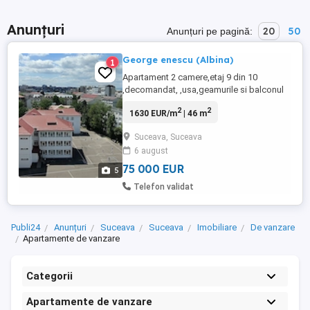
Anunțuri
20
50
Anunțuri pe pagină:
George enescu (Albina)
1
Apartament 2 camere,etaj 9 din 10
,decomandat, ,usa,geamurile si balconul
de termopan schimbate recent, interior
2
2
1630 EUR/m
| 46 m
trebuie renovat,este vechi totul,fara
egrasie sau umiditate, detalii la nr afisat
Suceava, Suceava
6 august
75 000 EUR
5
Telefon validat
Publi24
Anunțuri
Suceava
Suceava
Imobiliare
De vanzare
Apartamente de vanzare
Categorii
Apartamente de vanzare