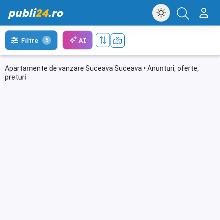
publi
24
.ro
AI
Filtre
5
Apartamente de vanzare Suceava Suceava • Anunturi, oferte,
preturi