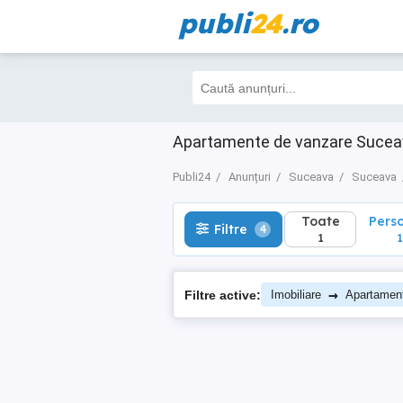
publi
24
.ro
Toate
Perso
Filtre
4
1
1
Apartamente de vanzare Suceava
Publi24
Anunțuri
Suceava
Suceava
Toate
Pers
Filtre
4
1
1
→
Filtre active:
Imobiliare
Apartamen