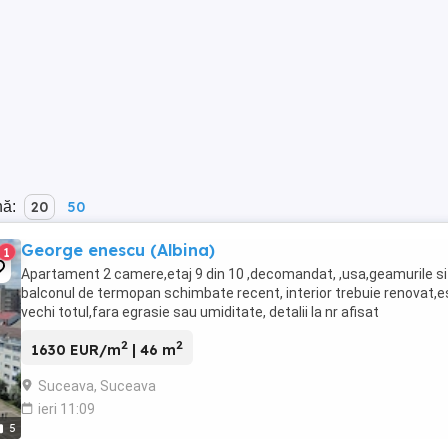
nă:
20
50
George enescu (Albina)
1
Apartament 2 camere,etaj 9 din 10 ,decomandat, ,usa,geamurile si
balconul de termopan schimbate recent, interior trebuie renovat,e
vechi totul,fara egrasie sau umiditate, detalii la nr afisat
2
2
1630 EUR/m
| 46 m
Suceava, Suceava
ieri 11:09
5