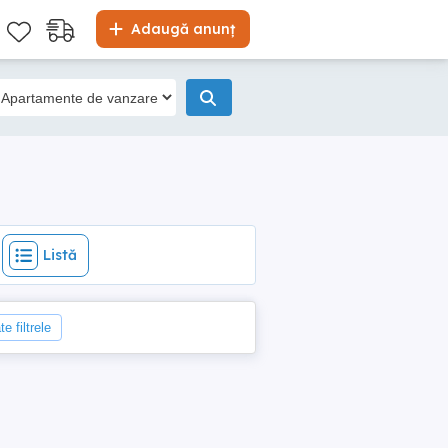
Listă
Adaugă anunț
Listă
e filtrele