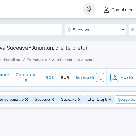
ane
Companii
Hartă
RON
EUR
Sortează
Contul meu
0
 Suceava • Anunturi, oferte, preturi
Imobiliare
De vanzare
Apartamente de vanzare
oane
Companii
Hartă
RON
EUR
Sortează
0
te de vanzare
Suceava
Suceava
Etaj: Etaj 9
Șterge toat