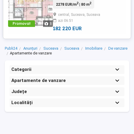
2
2
2278 EUR/m
| 80 m
confortul, eleganta si functionalitatea se
imbina perfect. Va prezentam un
central, Suceava, Suceava
penthouse de vanzare situat intr-un bloc
azi 06:51
modern, termen de finalizare 2026,
Promovat
3
conceput pentru a satisface cele ...
182 220 EUR
Publi24
Anunțuri
Suceava
Suceava
Imobiliare
De vanzare
Apartamente de vanzare
Categorii
Apartamente de vanzare
Județe
Localități