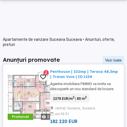
Apartamente de vanzare Suceava Suceava • Anunturi, oferte,
preturi
Anunțuri promovate
Vezi toate
Penthouse | 102mp | Terasa 48,3mp
2
| Traian Vuia | ID:1158
Agentia imobiliara FIMMO va invita sa
descoperiti un nou standard de locuire
intr-un cartier rezidential premium, unde
2
2
2278 EUR/m
| 80 m
confortul, eleganta si functionalitatea se
imbina perfect. Va prezentam un
central, Suceava, Suceava
penthouse de vanzare situat intr-un bloc
azi 06:51
modern, termen de finalizare 2026,
Promovat
3
conceput pentru a satisface cele ...
182 220 EUR