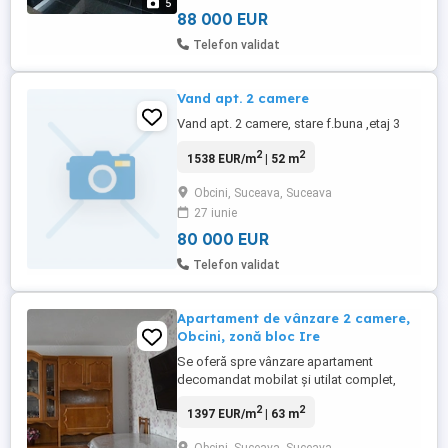
5
Locuința ...
88 000 EUR
Telefon validat
Vand apt. 2 camere
Vand apt. 2 camere, stare f.buna ,etaj 3
2
2
1538 EUR/m
| 52 m
Obcini, Suceava, Suceava
27 iunie
80 000 EUR
Telefon validat
Apartament de vânzare 2 camere,
Obcini, zonă bloc Ire
Se oferă spre vânzare apartament
decomandat mobilat și utilat complet,
situat în cartierul Obcini, lângă blocul IRE,
2
2
1397 EUR/m
| 63 m
la stradă, într-o zonă foarte accesibilă și
bine conectată. Locuința are o suprafață