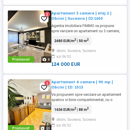
Apartament 3 camere | etaj 2 |
2
Obcini | Suceava | ID:1655
Agentia Imobiliara FIMMO va propune
spre vanzare un apartament cu 3 camere,
situat in cartierul Obcini, intr-un bloc cu
2
2
2480 EUR/m
| 50 m
regim de inaltime P + 4 + Mansarda si
pod, pozitionat la etajul 2. Apartamentul
obcini, Suceava, Suceava
beneficiaza de o compartimentare
azi 06:52
eficienta, reconceputa pentru a valorifica
Promovat
8
optim spatiul, oferind zone ...
124 000 EUR
Apartament 4 camere | 90 mp |
1
Obcini | ID: 1513
Va propunem spre vanzare un apartament
spatios si bine compartimentat, cu o
suprafaata de 87 mp utili si 93 mp totali,
2
2
1636 EUR/m
| 88 m
situat la etajul 3 din 4, in cartierul Obcini,
intr-o zona linistita si aproape de toate
obcini, Suceava, Suceava
punctele de interes. Apartamentul este
azi 06:52
decomandat si dispune de o
Promovat
10