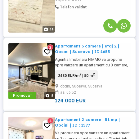
Telefon validat
11
Apartament 3 camere | etaj 2 |
2
Obcini | Suceava | ID:1655
Agentia Imobiliara FIMMO va propune
spre vanzare un apartament cu 3 camere,
situat in cartierul Obcini, intr-un bloc cu
2
2
2480 EUR/m
| 50 m
regim de inaltime P + 4 + Mansarda si
pod, pozitionat la etajul 2. Apartamentul
obcini, Suceava, Suceava
beneficiaza de o compartimentare
azi 06:52
eficienta, reconceputa pentru a valorifica
Promovat
8
optim spatiul, oferind zone ...
124 000 EUR
Apartament 2 camere | 51 mp |
4
Obcini | ID : 1577
Va propunem spre vanzare un apartament
cu 2 camere, situat in cartierul Obcini, intr-