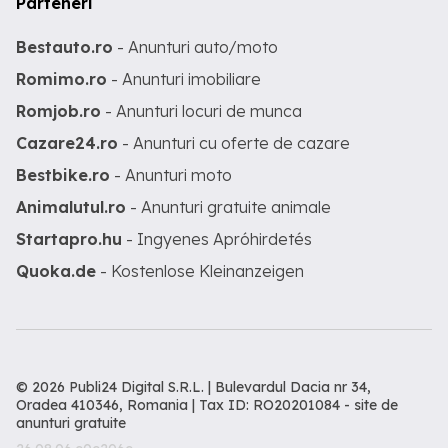
Parteneri
Bestauto.ro
- Anunturi auto/moto
Romimo.ro
- Anunturi imobiliare
Romjob.ro
- Anunturi locuri de munca
Cazare24.ro
- Anunturi cu oferte de cazare
Bestbike.ro
- Anunturi moto
Animalutul.ro
- Anunturi gratuite animale
Startapro.hu
- Ingyenes Apróhirdetés
Quoka.de
- Kostenlose Kleinanzeigen
© 2026 Publi24 Digital S.R.L. | Bulevardul Dacia nr 34,
Oradea 410346, Romania | Tax ID: RO20201084 -
site de
anunturi gratuite