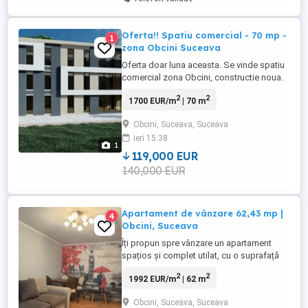
Oferta!! Spatiu comercial - 70 mp -
1
zona Obcini Suceava
Oferta doar luna aceasta. Se vinde spatiu
comercial zona Obcini, constructie noua.
Suprafata utila incepand cu 70 pana la
2
2
1700 EUR/m
| 70 m
300 mp. Pentru detalii suplimentare nu
ezitati sa ne contactati.
Obcini, Suceava, Suceava
ieri 15:38
1
119,000 EUR
140,000 EUR
Apartament de vânzare 62,43 mp |
4
Obcini, Suceava
Îți propun spre vânzare un apartament
spațios și complet utilat, cu o suprafață
utila de 62,43 mp (app 70 mp construit),
2
2
1992 EUR/m
| 62 m
situat la etajul 3 din 4 al unui bloc solid,
construit din plăci de beton, finalizat în
Obcini, Suceava, Suceava
1991. Blocul este izolat termic exterior,