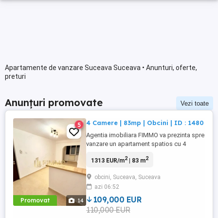
Apartamente de vanzare Suceava Suceava • Anunturi, oferte,
preturi
Anunțuri promovate
Vezi toate
4 Camere | 83mp | Obcini | ID : 1480
5
Agentia imobiliara FIMMO va prezinta spre
vanzare un apartament spatios cu 4
camere, situat la parterul unui bloc din
2
2
1313 EUR/m
| 83 m
cartierul Obcini, intr-o zona linistita si bine
pozitionata, aproape de toate punctele de
obcini, Suceava, Suceava
interes ndash; scoli, gradinite, magazine,
azi 06:52
farmacii si mijloace de transport in
comun. Apartamentul ...
109,000 EUR
Promovat
14
110,000 EUR