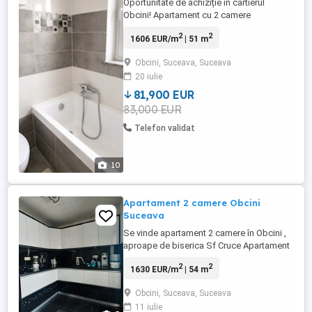
Oportunitate de achiziție în cartierul
Obcini! Apartament cu 2 camere
decomandate, situat pe strada Victoriei,
2
2
1606 EUR/m
| 51 m
într-un bloc construit în anul 2017 din
cărămidă. Proprietatea beneficiază de o
Obcini, Suceava, Suceava
compartimentare practică, mobilier
20 iulie
realizat la comandă și se vinde complet
mobilată și utilată, fiind ideală atât ...
81,900 EUR
83,000 EUR
Telefon validat
10
Apartament 2 camere Obcini
Suceava
Se vinde apartament 2 camere în Obcini ,
aproape de biserica Sf Cruce Apartament
2 camere, 54 mp, etaj 3 4 confort și
2
2
1630 EUR/m
| 54 m
compartimentare practică Se oferă spre
vânzare apartament cu 2 camere, având o
Obcini, Suceava, Suceava
suprafață utilă de 54 mp, situat la etajul 3,
11 iulie
intermediar, într-un imobil bine întreținut.