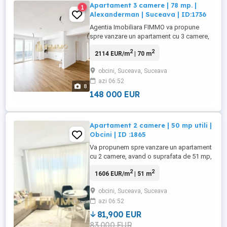
Apartament 3 camere | 78 mp. |
1
Alexanderman | Suceava | ID:1736
Agentia Imobiliara FIMMO va propune
spre vanzare un apartament cu 3 camere,
situat in complexul rezidential
2
2
2114 EUR/m
| 70 m
Alexanderman, intr-una dintre cele mai
cautate zone din Suceava. Proprietatea
obcini, Suceava, Suceava
este disponibila la cheie, fiind pregatita
azi 06:52
pentru mutare imediata, fara a necesita
8
investitii suplimentare. Apartamentul ...
148 000 EUR
Apartament 2 camere | 50 mp utili |
Obcini | ID :1865
Va propunem spre vanzare un apartament
cu 2 camere, avand o suprafata de 51 mp,
situat la etajul 5 al unui bloc construit in
2
2
1606 EUR/m
| 51 m
anul 2017, amplasat in cartierul Obcini, una
dintre cele mai apreciate si linistite zone
obcini, Suceava, Suceava
ale orasului. Imobilul beneficiaza de o
azi 06:52
pozitionare excelenta, fiind in imediata
apropiere ...
81,900 EUR
83,000 EUR