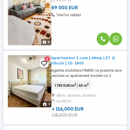
azi 06:52
de o compartimentare practica, cu spatii
generoase si bine organizate.
89 000 EUR
Apartamentul ...
Telefon validat
8
Apartament 3 cam | 68mp | ET 1|
2
Obcini | ID: 1805
Agentia imobiliara FIMMO va prezinta spre
vanzare un apartament modern cu 3
camere, situat la etajul 1 al unui imobil
2
2
1785 EUR/m
| 65 m
bine intretinut din cartierul Obcini.
Proprietatea beneficiaza de o amplasare
obcini, Suceava, Suceava
excelenta, in imediata apropiere a
azi 06:52
Gradinitei Micul Print, fiind ideala pentru
9
familiile cu copii, dar si ...
116,000 EUR
118,500 EUR