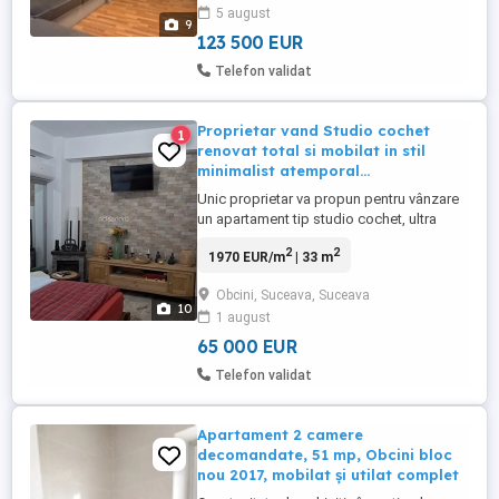
5 august
apartamentul beneficiaza si de izolatie
9
interioara. ...
123 500 EUR
Telefon validat
Proprietar vand Studio cochet
1
renovat total si mobilat in stil
minimalist atemporal...
Unic proprietar va propun pentru vânzare
un apartament tip studio cochet, ultra
finisat, cu un design modern, minimalist
2
2
1970 EUR/m
| 33 m
situat in cartierul Obcini la 4 minute de
mers de METRO Suceava. Aici veți găsi o
Obcini, Suceava, Suceava
atmosferă plină de eleganță și confort,
10
1 august
care va face viața de zi cu zi cu adevărat
specială. Pășiți ...
65 000 EUR
Telefon validat
Apartament 2 camere
decomandate, 51 mp, Obcini bloc
nou 2017, mobilat și utilat complet