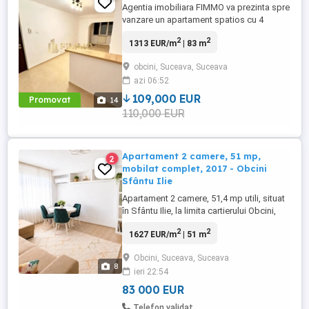
Agentia imobiliara FIMMO va prezinta spre
vanzare un apartament spatios cu 4
camere, situat la parterul unui bloc din
2
2
1313 EUR/m
| 83 m
cartierul Obcini, intr-o zona linistita si bine
pozitionata, aproape de toate punctele de
obcini, Suceava, Suceava
interes ndash; scoli, gradinite, magazine,
azi 06:52
farmacii si mijloace de transport in
comun. Apartamentul ...
109,000 EUR
Promovat
14
110,000 EUR
Apartament 2 camere, 51 mp,
2
mobilat complet, 2017 - Obcini
Sfântu Ilie
Apartament 2 camere, 51,4 mp utili, situat
în Sfântu Ilie, la limita cartierului Obcini,
vizavi de Victoria Residence. Bloc finalizat
2
2
1627 EUR/m
| 51 m
în 2017, locuință complet mobilată și
utilată, pregătită pentru mutare imediată.
Obcini, Suceava, Suceava
Avantaje: - compartimentare practică; -
8
ieri 22:54
living luminos; - dormitor cu dressing ...
83 000 EUR
Telefon validat