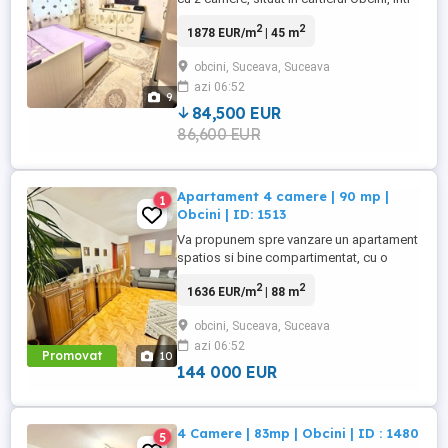
o zona foarte buna si cautata a cartierului,
2
2
1878 EUR/m
| 45 m
cu acces facil catre toate punctele de
interes precum magazine, scoli, gradinite,
obcini, Suceava, Suceava
statii de transport in comun, farmacii si
azi 06:52
alte facilitati urbane. Apartamentul are o
9
suprafata ...
84,500 EUR
86,600 EUR
Apartament 4 camere | 90 mp |
1
Obcini | ID: 1513
Va propunem spre vanzare un apartament
spatios si bine compartimentat, cu o
suprafaata de 87 mp utili si 93 mp totali,
2
2
1636 EUR/m
| 88 m
situat la etajul 3 din 4, in cartierul Obcini,
intr-o zona linistita si aproape de toate
obcini, Suceava, Suceava
punctele de interes. Apartamentul este
azi 06:52
decomandat si dispune de o
Promovat
10
compartimentare inteligenta, ...
144 000 EUR
4 Camere | 83mp | Obcini | ID : 1480
5