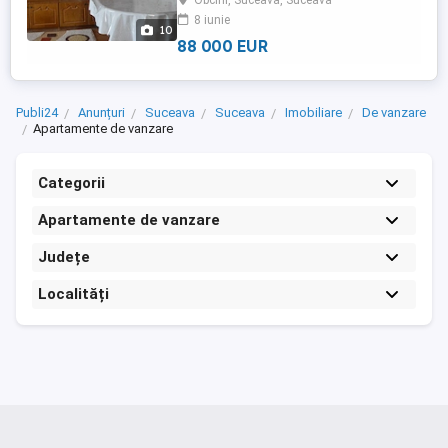
Obcini, Suceava, Suceava
de 63 mp și este poziționată la etajul 4, cu
8 iunie
șarpantă, fiind foarte luminoasă și
10
călduroasă (orientare ...
88 000 EUR
Publi24
Anunțuri
Suceava
Suceava
Imobiliare
De vanzare
Apartamente de vanzare
Categorii
Apartamente de vanzare
Județe
Localități