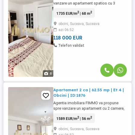
vanzare un apartament spatios cu 3
camere, situat in cartierul Obcini, una
2
2
1735 EUR/m
| 68 m
dintre cele mai cautate si bine dezvoltate
zone rezidentiale ale municipiului
obcini, Suceava, Suceava
Suceava. Pozitionarea excelenta ofera
azi 06:52
acces rapid catre toate facilitatile
necesare unui stil de viata confortabil, ...
118 000 EUR
Telefon validat
8
Apartament 2 ca | 62.55 mp | Et 4 |
Obcini | ID:1876
Agentia imobiliara FIMMO va propune
spre vanzare un apartament cu 2 camere,
decomandat, situat in cartierul Obcini, in
2
2
1589 EUR/m
| 56 m
apropierea Cofetariei JIC. Proprietatea are
o suprafata de 62,55 mp, conform
obcini, Suceava, Suceava
documentatiei cadastrale, si beneficiaza