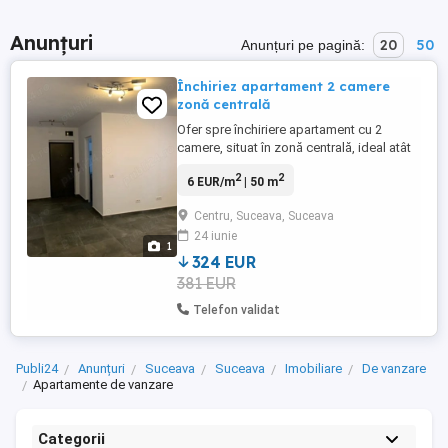
Anunțuri
20
50
Anunțuri pe pagină:
Închiriez apartament 2 camere
zonă centrală
Ofer spre închiriere apartament cu 2
camere, situat în zonă centrală, ideal atât
pentru sediu firmă, cât și pentru locuință.
2
2
6 EUR/m
| 50 m
Apartamentul este complet renovat, cu
finisaje moderne, spații luminoase și
Centru, Suceava, Suceava
compartimentare practică. Potrivit pentru
24 iunie
birou, cabinet, salon sau activități
1
comerciale, dar și ...
324 EUR
381 EUR
Telefon validat
Publi24
Anunțuri
Suceava
Suceava
Imobiliare
De vanzare
Apartamente de vanzare
Categorii