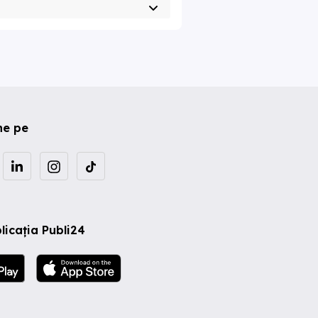
ne pe
licația Publi24