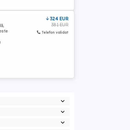
324 EUR
381 EUR
lă,
 este
Telefon validat
u