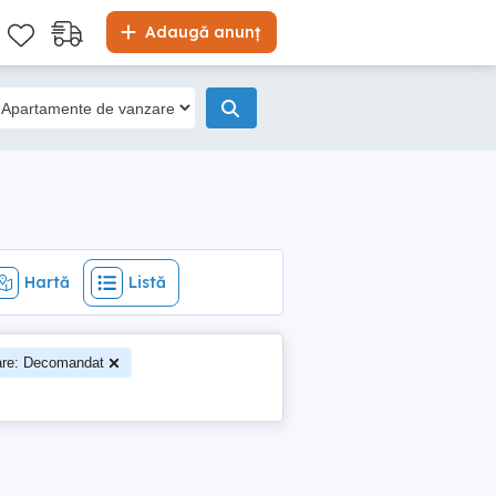
Hartă
Listă
Adaugă anunț
Hartă
Listă
are: Decomandat