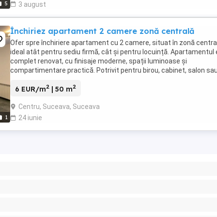
5
3 august
Închiriez apartament 2 camere zonă centrală
Ofer spre închiriere apartament cu 2 camere, situat în zonă centra
ideal atât pentru sediu firmă, cât și pentru locuință. Apartamentul
complet renovat, cu finisaje moderne, spații luminoase și
compartimentare practică. Potrivit pentru birou, cabinet, salon sa
activități comerciale, dar și ...
2
2
6 EUR/m
| 50 m
Centru, Suceava, Suceava
1
24 iunie