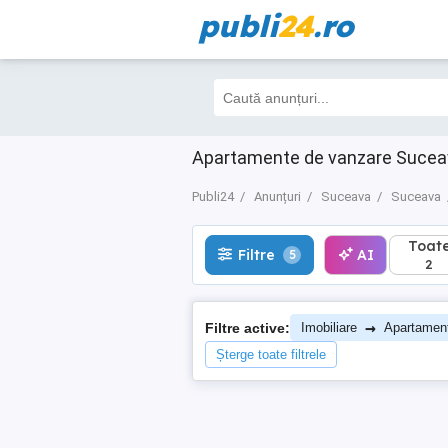
publi
24
.ro
Toate
Filtre
AI
5
2
Apartamente de vanzare Suceava
Publi24
Anunțuri
Suceava
Suceava
Toat
Filtre
AI
5
2
→
Filtre active:
Imobiliare
Apartamen
Șterge toate filtrele