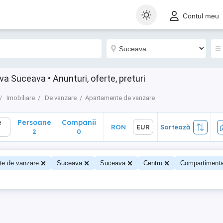
Persoane
Companii
RON
EUR
Sortează
Contul meu
2
0
 Suceava • Anunturi, oferte, preturi
Imobiliare
De vanzare
Apartamente de vanzare
e
Persoane
Companii
RON
EUR
Sortează
2
0
te de vanzare
Suceava
Suceava
Centru
Compartiment