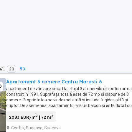
nă:
20
50
Apartament 3 camere Centru Marasti 6
apartament de vânzare situat la etajul 3 al unei vile din beton arma
construit în 1991. Suprafața totală este de 72 mp și dispune de 3
camere. Proprietatea se vinde mobilată și include frigider, plită și
cuptor. De asemenea, apartamentul are un balcon și este dotat cu
centrală pe gaz și interfon
2
2
2083 EUR/m
| 72 m
Centru, Suceava, Suceava