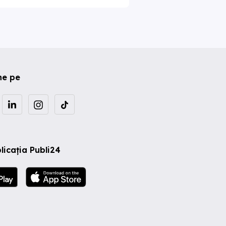
ne pe
licația Publi24