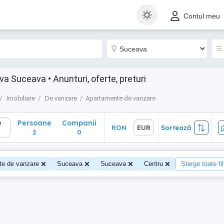
Persoane
Companii
RON
EUR
Sortează
Contul meu
2
0
 Suceava • Anunturi, oferte, preturi
Imobiliare
De vanzare
Apartamente de vanzare
e
Persoane
Companii
RON
EUR
Sortează
2
0
te de vanzare
Suceava
Suceava
Centru
Șterge toate fil