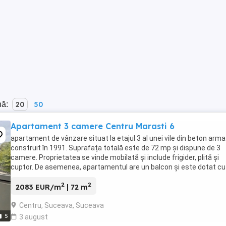
nă:
20
50
Apartament 3 camere Centru Marasti 6
apartament de vânzare situat la etajul 3 al unei vile din beton arma
construit în 1991. Suprafața totală este de 72 mp și dispune de 3
camere. Proprietatea se vinde mobilată și include frigider, plită și
cuptor. De asemenea, apartamentul are un balcon și este dotat cu
centrală pe gaz și interfon
2
2
2083 EUR/m
| 72 m
Centru, Suceava, Suceava
5
3 august