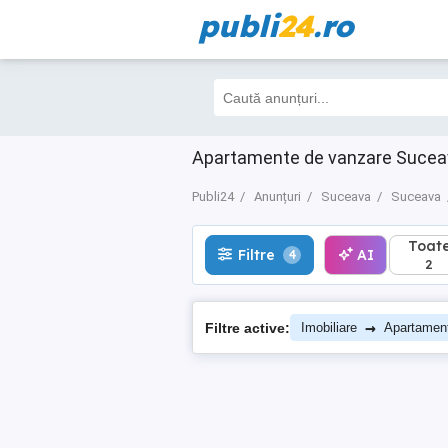
publi
24
.ro
Toate
Filtre
AI
4
2
Apartamente de vanzare Suceava
Publi24
Anunțuri
Suceava
Suceava
Toat
Filtre
AI
4
2
→
Filtre active:
Imobiliare
Apartamen