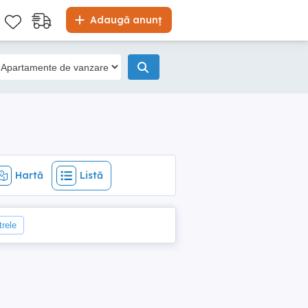
Hartă
Listă
Adaugă anunț
Hartă
Listă
trele