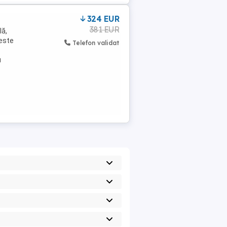
324 EUR
381 EUR
lă,
 este
Telefon validat
u